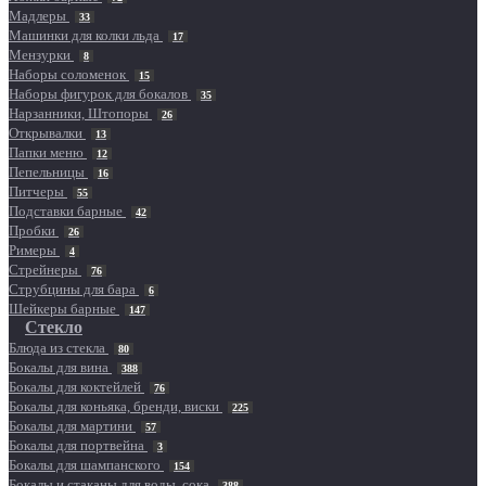
Мадлеры
33
Машинки для колки льда
17
Мензурки
8
Наборы соломенок
15
Наборы фигурок для бокалов
35
Нарзанники, Штопоры
26
Открывалки
13
Папки меню
12
Пепельницы
16
Питчеры
55
Подставки барные
42
Пробки
26
Римеры
4
Стрейнеры
76
Струбцины для бара
6
Шейкеры барные
147
Стекло
Блюда из стекла
80
Бокалы для вина
388
Бокалы для коктейлей
76
Бокалы для коньяка, бренди, виски
225
Бокалы для мартини
57
Бокалы для портвейна
3
Бокалы для шампанского
154
Бокалы и стаканы для воды, сока
388