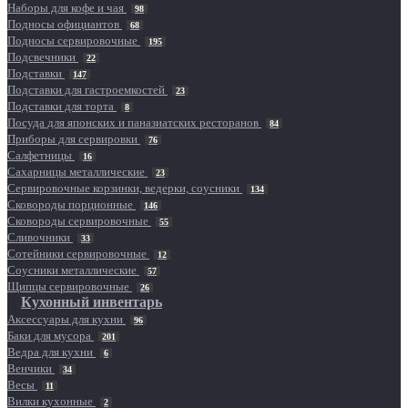
Наборы для кофе и чая
98
Подносы официантов
68
Подносы сервировочные
195
Подсвечники
22
Подставки
147
Подставки для гастроемкостей
23
Подставки для торта
8
Посуда для японских и паназиатских ресторанов
84
Приборы для сервировки
76
Салфетницы
16
Сахарницы металлические
23
Сервировочные корзинки, ведерки, соусники
134
Сковороды порционные
146
Сковороды сервировочные
55
Сливочники
33
Сотейники сервировочные
12
Соусники металлические
57
Щипцы сервировочные
26
Кухонный инвентарь
Аксессуары для кухни
96
Баки для мусора
201
Ведра для кухни
6
Венчики
34
Весы
11
Вилки кухонные
2