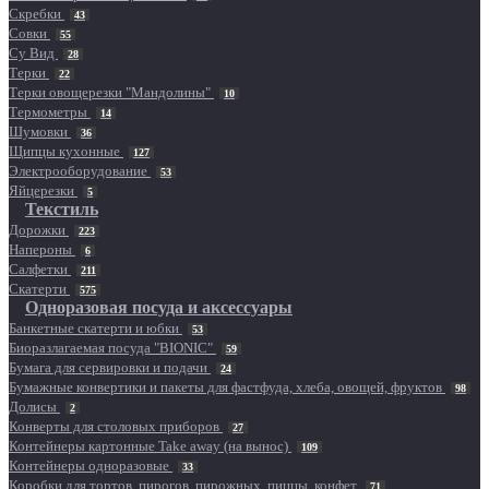
Скребки
43
Совки
55
Су Вид
28
Терки
22
Терки овощерезки "Мандолины"
10
Термометры
14
Шумовки
36
Щипцы кухонные
127
Электрооборудование
53
Яйцерезки
5
Текстиль
Дорожки
223
Напероны
6
Салфетки
211
Скатерти
575
Одноразовая посуда и аксессуары
Банкетные скатерти и юбки
53
Биоразлагаемая посуда "BIONIC"
59
Бумага для сервировки и подачи
24
Бумажные конвертики и пакеты для фастфуда, хлеба, овощей, фруктов
98
Долисы
2
Конверты для столовых приборов
27
Контейнеры картонные Take away (на вынос)
109
Контейнеры одноразовые
33
Коробки для тортов, пирогов, пирожных, пиццы, конфет
71