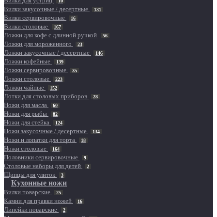
Вилки для устриц
10
Вилки закусочные / десертные
131
Вилки сервировочные
16
Вилки столовые
167
Ложки для кофе с длинной ручкой
56
Ложки для мороженного
23
Ложки закусочные / десертные
146
Ложки кофейные
139
Ложки сервировочные
35
Ложки столовые
223
Ложки чайные
152
Лотки для столовых приборов
28
Ножи для масла
60
Ножи для рыбы
82
Ножи для стейка
124
Ножи закусочные / десертные
134
Ножи и лопатки для торта
18
Ножи столовые
164
Половники сервировочные
9
Столовые наборы для детей
2
Щипцы для улиток
3
Кухонные ножи
Вилки поварские
25
Камни для правки ножей
16
Линейки поварские
2