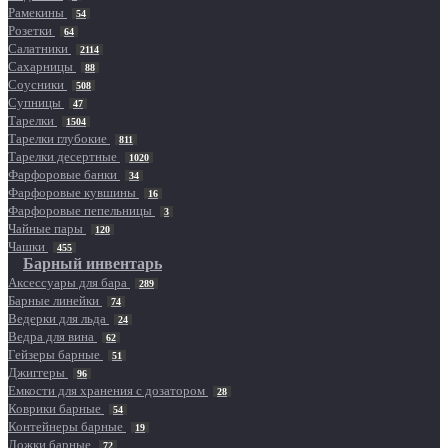
Рамекины
54
Розетки
64
Салатники
2114
Сахарницы
88
Соусники
508
Супницы
47
Тарелки
1504
Тарелки глубокие
811
Тарелки десертные
1020
Фарфоровые банки
34
Фарфоровые кувшины
16
Фарфоровые пепельницы
3
Чайные пары
120
Чашки
455
Барный инвентарь
Аксессуары для бара
289
Барные линейки
74
Ведерки для льда
24
Ведра для вина
62
Гейзеры барные
51
Джиггеры
96
Емкости для хранения с дозатором
28
Коврики барные
54
Контейнеры барные
19
Ложки барные
72