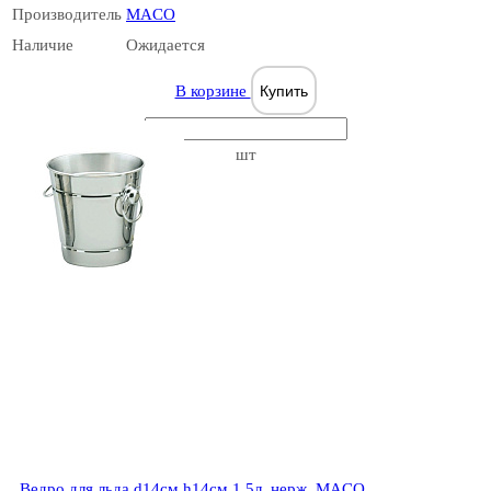
Производитель
MACO
Наличие
Ожидается
В корзине
Купить
шт
Ведро для льда d14см h14см 1,5л. нерж. MACO