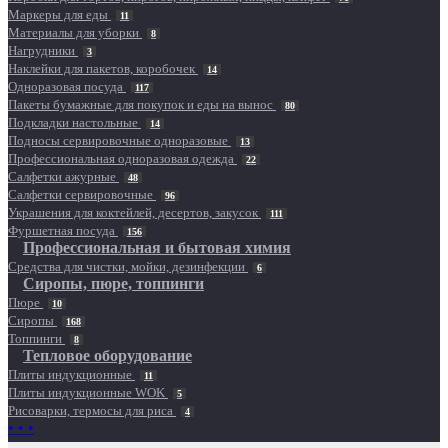
Маркеры для еды
11
Материалы для уборки
8
Нагрудники
3
Наклейки для пакетов, коробочек
14
Одноразовая посуда
117
Пакеты бумажные для покупок и еды на вынос
80
Подкладки настольные
14
Подносы сервировочные одноразовые
13
Профессиональная одноразовая одежда
22
Салфетки ажурные
48
Салфетки сервировочные
96
Украшения для коктейлей, десертов, закусок
111
Фуршетная посуда
156
Профессиональная и бытовая химия
Средства для чистки, мойки, дезинфекции
6
Сиропы, пюре, топпинги
Пюре
10
Сиропы
168
Топпинги
8
Тепловое оборудование
Плиты индукционные
11
Плиты индукционные WOK
5
Рисоварки, термосы для риса
4
• • •