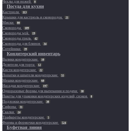
Чехлы для ножей
8
Посуда для кухни
Кастрюли
113
Крышки для кастрюль и сковородок
21
Миски
80
Сковороды
189
Сковороды wok
19
Сковороды гриль
42
Сковороды для блинов
34
Сотейники
39
Кондитерский инвентарь
Валики кондитерские
10
Делители для торта
12
Кисти кондитерские
22
Лопатки и шпатели кондитерские
55
Мешки кондитерские
60
Насадки кондитерские
197
Одноразовые формы для выпекания и подачи
38
Пакеты для упаковки кондитерских изделий, снэков
8
Подложки кондитерские
38
Сифоны
31
Скалки
24
Трафареты кондитерские
5
Формы и формочки кондитерские
524
Буфетная линия