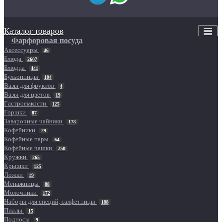
Каталог товаров
Фарфоровая посуда
Аксессуары
46
Блюда
2607
Блюдца
441
Бульонницы
104
Вазы для фруктов
4
Вазы для цветов
19
Гастроемкости
125
Горшки
87
Заварочные чайники
178
Кофейники
29
Кофейные пары
64
Кофейные чашки
250
Кружки
265
Крышки
125
Ложки
19
Менажницы
88
Молочники
172
Наборы для специй, салфетницы
188
Пиалы
15
Подносы
9