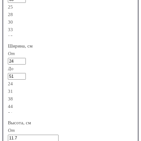
25
28
30
33
35
Ширина, см
От
До
24
31
38
44
51
Высота, см
От