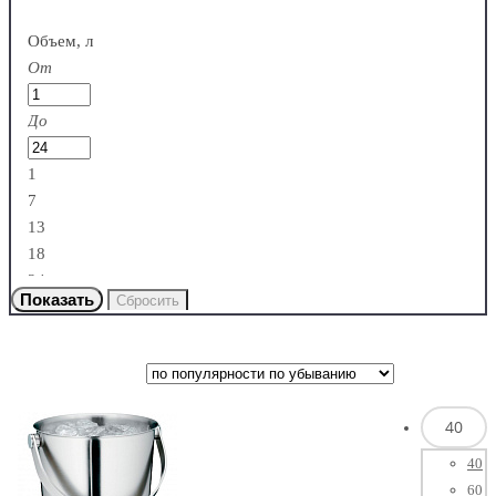
Хрустальное стекло
Германия
Объем, л
От
До
Bar Ware
1
7
Индия
13
18
24
Barbossa
США
40
40
CLASSIC
60