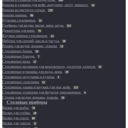
Бокалы и стаканы для кофе: капучино, латте, макиато
14
Бокалы из цветного стекла
219
Бокалы пивные
96
Бутылки стеклянные
31
Графины для водки, виски, вина, воды
113
Декантеры для вина
76
Кружки пивные стеклянные
21
Наборы для специй, масла и уксуса
30
Рюмки для водки, коньяка, текилы
53
Стеклянные банки
59
Стеклянные блюдца
7
Стеклянные вазы
27
Стеклянные креманки для мороженого, десертов, салатов
35
Стеклянные кувшины для воды, вина
59
Стеклянные подставки и кулеры
3
Стеклянные салатники
67
Стеклянные чашки и кружки для чая, кофе
153
Стеклянные этажерки для фруктов, пироженных
6
Стопки для водки, коньяка, текилы
59
Столовые приборы
Вилки для рыбы
78
Вилки для стейка
20
Вилки для торта
89
Вилки для улиток
11