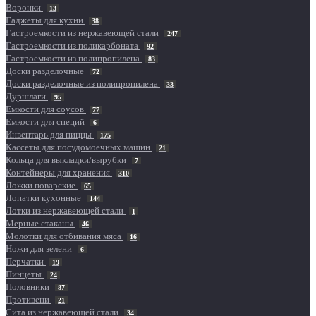
Воронки
13
Гаджеты для кухни
38
Гастроемкости из нержавеющей стали
247
Гастроемкости из поликарбоната
92
Гастроемкости из полипропилена
83
Доски разделочные
72
Доски разделочные из полипропилена
33
Дуршлаги
95
Емкости для соусов
77
Емкости для специй
6
Инвентарь для пиццы
175
Кассеты для посудомоечных машин
21
Кольца для выкладки/вырубки
7
Контейнеры для хранения
310
Ложки поварские
65
Лопатки кухонные
144
Лотки из нержавеющей стали
1
Мерные стаканы
46
Молотки для отбивания мяса
16
Ножи для зелени
6
Перчатки
19
Пинцеты
24
Половники
87
Противени
21
Сита из нержавеющей стали
34