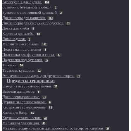
Аксессуары для буфета
118
Бутылки с бугельной пробкой
2
Бутылки с силиконовой крышкой
2
Диспенсеры для напитков
161
Диспенсеры для сыпучих продуктов
63
Доска для хлеба
5
Корзины для хлеба
82
Лимонадники
9
Мармиты настольные
162
Подставка под стаканы
4
Подставки для фруктов и торта
37
Подставки под бутылки
17
Тележки
76
Термосы, кувшины
52
Этажерки и пирамиды для фруктов и торта
72
Предметы сервировки
Блюда из натурального камня
25
Вазочки для цветов
8
Доски сервировочные
53
Дуршлаги сервировочные
6
Кастрюли сервировочные
82
Клош для блюд
65
Кружки металлические
40
Мельницы для специй
48
Металлические креманки для мороженого, десертов, салатов
28