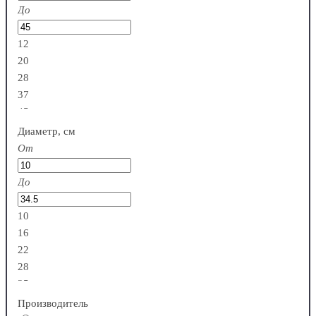
До
12
20
28
37
45
Диаметр, см
От
До
10
16
22
28
35
Производитель