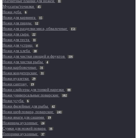
Магнитные планки для ножей
11
Муссаты/точилки
45
Ножи деба
6
Ножи для карвинга
15
Ножи для пиццы
12
Ножи для разделки мяса, обвалочные
151
Ножи для сыра
22
Ножи для теста
11
Ножи для устриц
4
Ножи для хлеба
38
Ножи для чистки овощей и фруктов
116
Ножи для чистки рыбы
4
Ножи карбовочные
31
Ножи кондитерские
31
Ножи нуазетки
29
Ножи сантоку
19
Ножи слайсеры для тонкой нарезки
88
Ножи универсальные поварские
102
Ножи усуба
6
Ножи филейные для рыбы
42
Ножи шеф повара, поварские
241
Ножи янаги для сашими
19
Ножницы кухонные
24
Сумки для ножей повара
16
Топорики кухонные
37