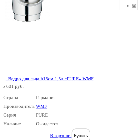
80
CLUB
_Ведро для льда h15см 1,5л «PURE» WMF
5 601 руб.
DIVA
Страна
Германия
Производитель
WMF
Серия
PURE
Наличие
Ожидается
В корзине
Купить