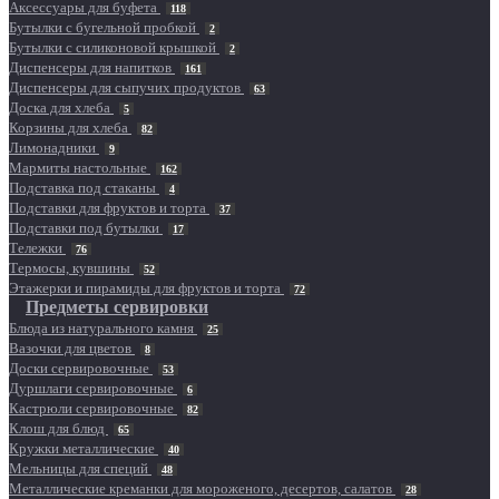
Аксессуары для буфета
118
Бутылки с бугельной пробкой
2
Бутылки с силиконовой крышкой
2
Диспенсеры для напитков
161
Диспенсеры для сыпучих продуктов
63
Доска для хлеба
5
Корзины для хлеба
82
Лимонадники
9
Мармиты настольные
162
Подставка под стаканы
4
Подставки для фруктов и торта
37
Подставки под бутылки
17
Тележки
76
Термосы, кувшины
52
Этажерки и пирамиды для фруктов и торта
72
Предметы сервировки
Блюда из натурального камня
25
Вазочки для цветов
8
Доски сервировочные
53
Дуршлаги сервировочные
6
Кастрюли сервировочные
82
Клош для блюд
65
Кружки металлические
40
Мельницы для специй
48
Металлические креманки для мороженого, десертов, салатов
28