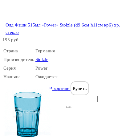
Олд Фэшн 515мл «Power» Stolzle (d9,6см h11см кр6) хр.
Classic
стекло
193 руб.
Страна
Германия
Производитель
Stolzle
Серия
Power
Classic
Наличие
Ожидается
Long-life
В корзине
Купить
шт
Conique