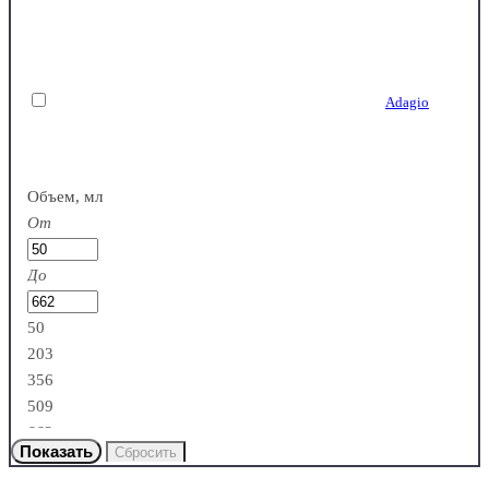
Германия
Adagio
Италия
Объем, мл
От
До
Alkemist
50
203
Словения
356
509
662
Allegra