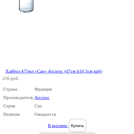
Bar Ware
Хайбол 475мл «Can» Arcoroc (d7см h16,5см кр6)
216 руб.
Be Bop
Страна
Франция
Производитель
Arcoroc
Серия
Can
Наличие
Ожидается
В корзине
Купить