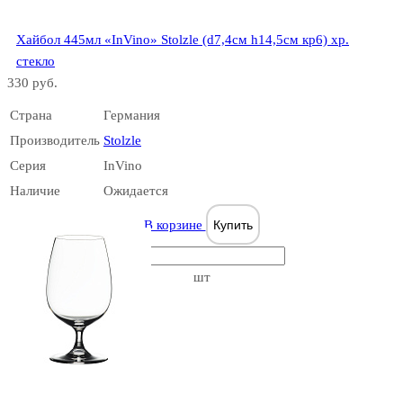
Bach
Хайбол 445мл «InVino» Stolzle (d7,4см h14,5см кр6) хр.
стекло
330 руб.
Страна
Германия
Производитель
Stolzle
Серия
InVino
Bangkok
Наличие
Ожидается
Bliss
В корзине
Купить
шт
Banquet