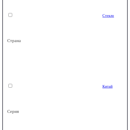
P.L.Proff Cuisine
AERTS
Chef & Sommelier
Стекло
Duralex
Luigi Bormioli
Luminarc
Страна
LAV
RONA
ОСЗ - Опытный стекольный завод
Хрустальное стекло
Китай
Серия