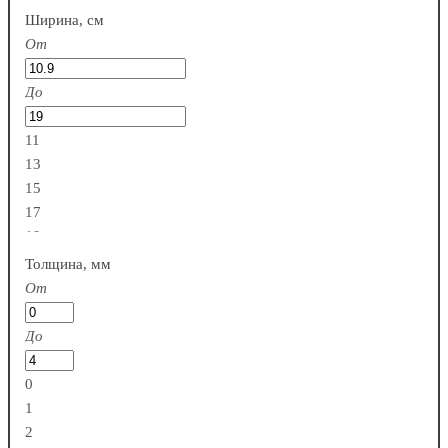
Ширина, см
От
До
11
13
15
17
19
Толщина, мм
От
До
0
1
2