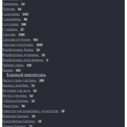
Рамекины
54
Розетки
64
Салатники
2114
Сахарницы
88
Соусники
508
Супницы
47
Тарелки
1504
Тарелки глубокие
811
Тарелки десертные
1020
Фарфоровые банки
34
Фарфоровые кувшины
16
Фарфоровые пепельницы
3
Чайные пары
120
Чашки
455
Барный инвентарь
Аксессуары для бара
289
Барные линейки
74
Ведерки для льда
24
Ведра для вина
62
Гейзеры барные
51
Джиггеры
96
Емкости для хранения с дозатором
28
Коврики барные
54
Контейнеры барные
19
Ложки барные
72