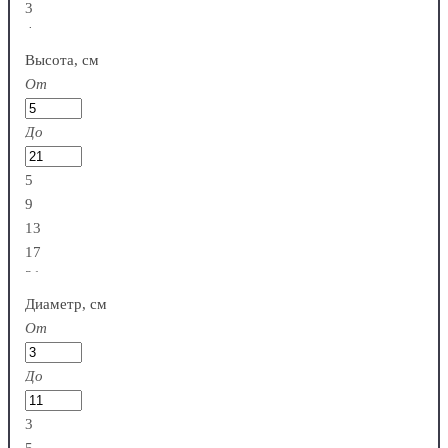
3
4
Высота, см
От
До
5
9
13
17
21
Диаметр, см
От
До
3