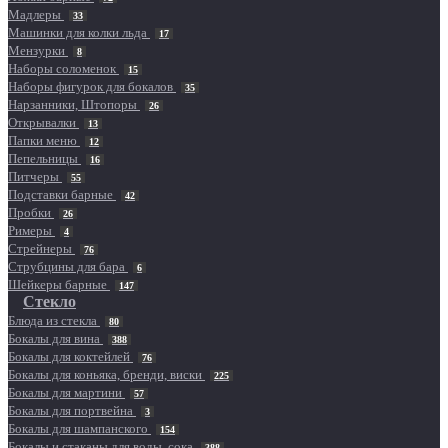
Мадлеры
33
Машинки для колки льда
17
Мензурки
8
Наборы соломенок
15
Наборы фигурок для бокалов
35
Нарзанники, Штопоры
26
Открывалки
13
Папки меню
12
Пепельницы
16
Питчеры
55
Подставки барные
42
Пробки
26
Римеры
4
Стрейнеры
76
Струбцины для бара
6
Шейкеры барные
147
Стекло
Блюда из стекла
80
Бокалы для вина
388
Бокалы для коктейлей
76
Бокалы для коньяка, бренди, виски
225
Бокалы для мартини
57
Бокалы для портвейна
3
Бокалы для шампанского
154
Бокалы и стаканы для воды, сока
388