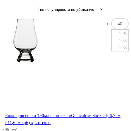
Франция
40
40
Amorphous
60
80
Россия
Aria
Бельгия
Бокал для виски 190мл на ножке «Glencairn» Stolzle (d6,7см
h11,6см кр6) хр. стекло
Artist's Glass
595 руб.