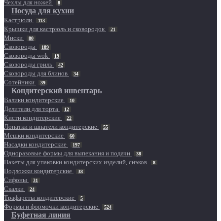
Чехлы для ножей
8
Посуда для кухни
Кастрюли
113
Крышки для кастрюль и сковородок
21
Миски
80
Сковороды
189
Сковороды wok
19
Сковороды гриль
42
Сковороды для блинов
34
Сотейники
39
Кондитерский инвентарь
Валики кондитерские
10
Делители для торта
12
Кисти кондитерские
22
Лопатки и шпатели кондитерские
55
Мешки кондитерские
60
Насадки кондитерские
197
Одноразовые формы для выпекания и подачи
38
Пакеты для упаковки кондитерских изделий, снэков
8
Подложки кондитерские
38
Сифоны
31
Скалки
24
Трафареты кондитерские
5
Формы и формочки кондитерские
524
Буфетная линия