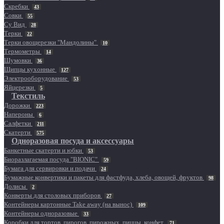
Скребки
43
Совки
55
Су Вид
28
Терки
22
Терки овощерезки "Мандолины"
10
Термометры
14
Шумовки
36
Щипцы кухонные
127
Электрооборудование
53
Яйцерезки
5
Текстиль
Дорожки
223
Напероны
6
Салфетки
211
Скатерти
575
Одноразовая посуда и аксессуары
Банкетные скатерти и юбки
53
Биоразлагаемая посуда "BIONIC"
59
Бумага для сервировки и подачи
24
Бумажные конвертики и пакеты для фастфуда, хлеба, овощей, фруктов
98
Долисы
2
Конверты для столовых приборов
27
Контейнеры картонные Take away (на вынос)
109
Контейнеры одноразовые
33
Коробки для тортов, пирогов, пирожных, пиццы, конфет
71