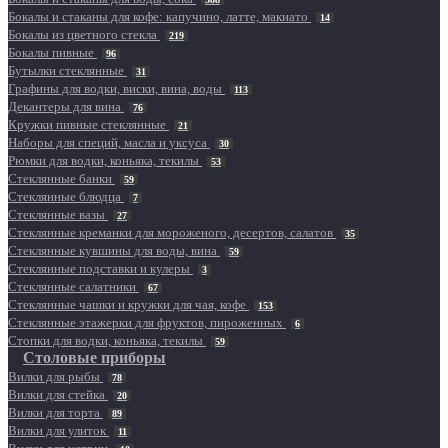
Бокалы и стаканы для кофе: капучино, латте, макиато
14
Бокалы из цветного стекла
219
Бокалы пивные
96
Бутылки стеклянные
31
Графины для водки, виски, вина, воды
113
Декантеры для вина
76
Кружки пивные стеклянные
21
Наборы для специй, масла и уксуса
30
Рюмки для водки, коньяка, текилы
53
Стеклянные банки
59
Стеклянные блюдца
7
Стеклянные вазы
27
Стеклянные креманки для мороженого, десертов, салатов
35
Стеклянные кувшины для воды, вина
59
Стеклянные подставки и кулеры
3
Стеклянные салатники
67
Стеклянные чашки и кружки для чая, кофе
153
Стеклянные этажерки для фруктов, пироженных
6
Стопки для водки, коньяка, текилы
59
Столовые приборы
Вилки для рыбы
78
Вилки для стейка
20
Вилки для торта
89
Вилки для улиток
11