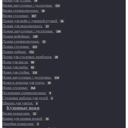
Вилки для устриц
10
Вилки закусочные / десертные
131
Вилки сервировочные
16
Вилки столовые
167
Ложки для кофе с длинной ручкой
56
Ложки для мороженного
23
Ложки закусочные / десертные
146
Ложки кофейные
139
Ложки сервировочные
35
Ложки столовые
223
Ложки чайные
152
Лотки для столовых приборов
28
Ножи для масла
60
Ножи для рыбы
82
Ножи для стейка
124
Ножи закусочные / десертные
134
Ножи и лопатки для торта
18
Ножи столовые
164
Половники сервировочные
9
Столовые наборы для детей
2
Щипцы для улиток
3
Кухонные ножи
Вилки поварские
25
Камни для правки ножей
16
Линейки поварские
2