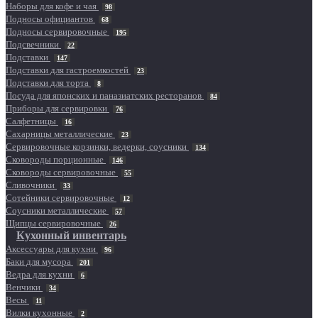
Наборы для кофе и чая
98
Подносы официантов
68
Подносы сервировочные
195
Подсвечники
22
Подставки
147
Подставки для гастроемкостей
23
Подставки для торта
8
Посуда для японских и паназиатских ресторанов
84
Приборы для сервировки
76
Салфетницы
16
Сахарницы металлические
23
Сервировочные корзинки, ведерки, соусники
134
Сковороды порционные
146
Сковороды сервировочные
55
Сливочники
33
Сотейники сервировочные
12
Соусники металлические
57
Щипцы сервировочные
26
Кухонный инвентарь
Аксессуары для кухни
96
Баки для мусора
201
Ведра для кухни
6
Венчики
34
Весы
11
Вилки кухонные
2