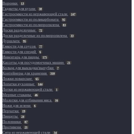
Воронки
13
Гаджеты для кухни
38
Гастроемкости из нержавеющей стали
247
Гастроемкости из поликарбоната
92
Гастроемкости из полипропилена
83
Доски разделочные
72
Доски разделочные из полипропилена
33
Дуршлаги
95
Емкости для соусов
77
Емкости для специй
6
Инвентарь для пиццы
175
Кассеты для посудомоечных машин
21
Кольца для выкладки/вырубки
7
Контейнеры для хранения
310
Ложки поварские
65
Лопатки кухонные
144
Лотки из нержавеющей стали
1
Мерные стаканы
46
Молотки для отбивания мяса
16
Ножи для зелени
6
Перчатки
19
Пинцеты
24
Половники
87
Противени
21
Сита из нержавеющей стали
34