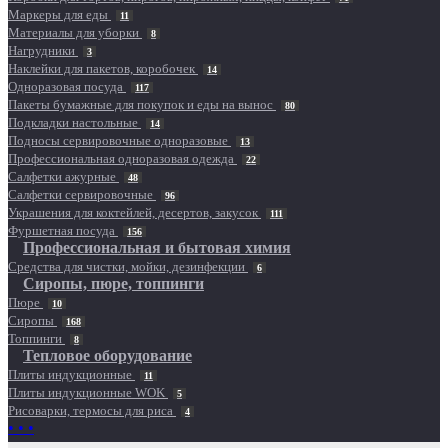
Маркеры для еды
11
Материалы для уборки
8
Нагрудники
3
Наклейки для пакетов, коробочек
14
Одноразовая посуда
117
Пакеты бумажные для покупок и еды на вынос
80
Подкладки настольные
14
Подносы сервировочные одноразовые
13
Профессиональная одноразовая одежда
22
Салфетки ажурные
48
Салфетки сервировочные
96
Украшения для коктейлей, десертов, закусок
111
Фуршетная посуда
156
Профессиональная и бытовая химия
Средства для чистки, мойки, дезинфекции
6
Сиропы, пюре, топпинги
Пюре
10
Сиропы
168
Топпинги
8
Тепловое оборудование
Плиты индукционные
11
Плиты индукционные WOK
5
Рисоварки, термосы для риса
4
• • •