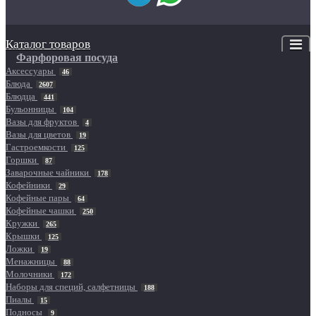
Каталог товаров
Фарфоровая посуда
Аксессуары
46
Блюда
2607
Блюдца
441
Бульонницы
104
Вазы для фруктов
4
Вазы для цветов
19
Гастроемкости
125
Горшки
87
Заварочные чайники
178
Кофейники
29
Кофейные пары
64
Кофейные чашки
250
Кружки
265
Крышки
125
Ложки
19
Менажницы
88
Молочники
172
Наборы для специй, салфетницы
188
Пиалы
15
Подносы
9