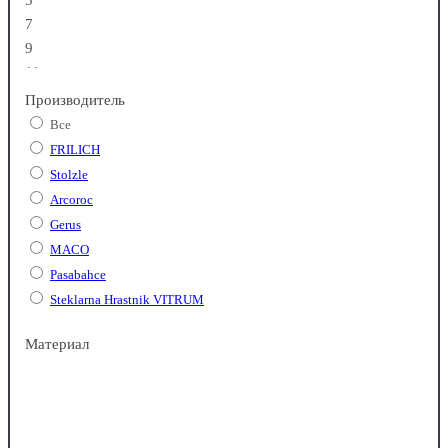
5
7
9
11
Производитель
Все
FRILICH
Stolzle
Arcoroc
Gerus
MACO
Pasabahce
Steklarna Hrastnik VITRUM
Schott Zwiesel
Материал
Rosenthal
RCR
Lucaris
Ocean