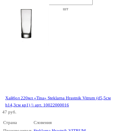
Belfesta/Pure
шт
Berry
Brixton
Хайбол 220мл «Tina» Steklarna Hrastnik Vitrum (d5,5см
h14,3см кр1) \\ арт. 10022000016
47 руб.
Страна
Словения
Производитель
Steklarna Hrastnik VITRUM