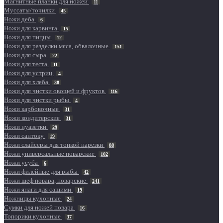
Магнитные планки для ножей
11
Муссаты/точилки
45
Ножи деба
6
Ножи для карвинга
15
Ножи для пиццы
12
Ножи для разделки мяса, обвалочные
151
Ножи для сыра
22
Ножи для теста
11
Ножи для устриц
4
Ножи для хлеба
38
Ножи для чистки овощей и фруктов
116
Ножи для чистки рыбы
4
Ножи карбовочные
31
Ножи кондитерские
31
Ножи нуазетки
29
Ножи сантоку
19
Ножи слайсеры для тонкой нарезки
88
Ножи универсальные поварские
102
Ножи усуба
6
Ножи филейные для рыбы
42
Ножи шеф повара, поварские
241
Ножи янаги для сашими
19
Ножницы кухонные
24
Сумки для ножей повара
16
Топорики кухонные
37