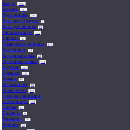
Блюда
2607
Блюдца
441
Бульонницы
104
Вазы для фруктов
4
Вазы для цветов
19
Гастроемкости
125
Горшки
87
Заварочные чайники
178
Кофейники
29
Кофейные пары
64
Кофейные чашки
250
Кружки
265
Крышки
125
Ложки
19
Менажницы
88
Молочники
172
Наборы для специй,
салфетницы
188
Пиалы
15
Подносы
9
Рамекины
54
Розетки
64