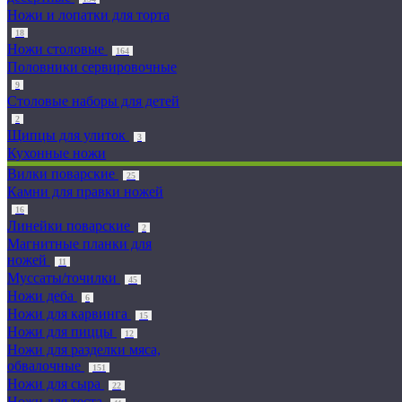
Ножи и лопатки для торта
18
Ножи столовые
164
Половники сервировочные
9
Столовые наборы для детей
2
Щипцы для улиток
3
Кухонные ножи
Вилки поварские
25
Камни для правки ножей
16
Линейки поварские
2
Магнитные планки для
ножей
11
Муссаты/точилки
45
Ножи деба
6
Ножи для карвинга
15
Ножи для пиццы
12
Ножи для разделки мяса,
обвалочные
151
Ножи для сыра
22
Ножи для теста