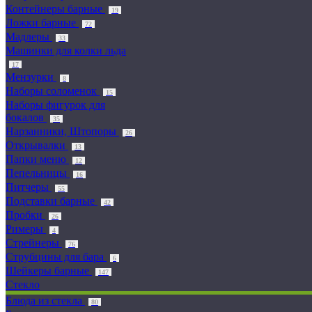
Контейнеры барные
19
Ложки барные
72
Мадлеры
33
Машинки для колки льда
17
Мензурки
8
Наборы соломенок
15
Наборы фигурок для
бокалов
35
Нарзанники, Штопоры
26
Открывалки
13
Папки меню
12
Пепельницы
16
Питчеры
55
Подставки барные
42
Пробки
26
Римеры
4
Стрейнеры
76
Струбцины для бара
6
Шейкеры барные
147
Стекло
Блюда из стекла
80