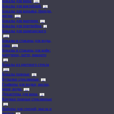
Бокалы для вина
388
Бокалы для коктейлей
76
Бокалы для коньяка, бренди,
виски
225
Бокалы для мартини
57
Бокалы для портвейна
3
Бокалы для шампанского
154
Бокалы и стаканы для воды,
сока
388
Бокалы и стаканы для кофе:
капучино, латте, макиато
14
Бокалы из цветного стекла
219
Бокалы пивные
96
Бутылки стеклянные
31
Графины для водки, виски,
вина, воды
113
Декантеры для вина
76
Кружки пивные стеклянные
21
Наборы для специй, масла и
уксуса
30