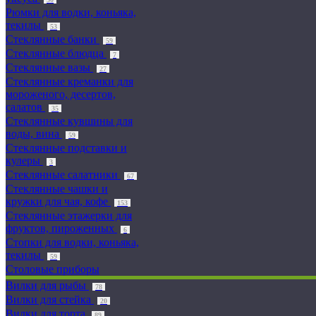
Рюмки для водки, коньяка,
текилы
53
Стеклянные банки
59
Стеклянные блюдца
7
Стеклянные вазы
27
Стеклянные креманки для
мороженого, десертов,
салатов
35
Стеклянные кувшины для
воды, вина
59
Стеклянные подставки и
кулеры
3
Стеклянные салатники
67
Стеклянные чашки и
кружки для чая, кофе
153
Стеклянные этажерки для
фруктов, пироженных
6
Стопки для водки, коньяка,
текилы
59
Столовые приборы
Вилки для рыбы
78
Вилки для стейка
20
Вилки для торта
89