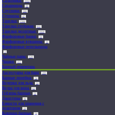
Салатники
2114
Сахарницы
88
Соусники
508
Супницы
47
Тарелки
1504
Тарелки глубокие
811
Тарелки десертные
1020
Фарфоровые банки
34
Фарфоровые кувшины
16
Фарфоровые пепельницы
3
Чайные пары
120
Чашки
455
Барный инвентарь
Аксессуары для бара
289
Барные линейки
74
Ведерки для льда
24
Ведра для вина
62
Гейзеры барные
51
Джиггеры
96
Емкости для хранения с
дозатором
28
Коврики барные
54