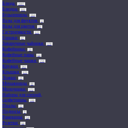
Блюда
2607
Блюдца
441
Бульонницы
104
Вазы для фруктов
4
Вазы для цветов
19
Гастроемкости
125
Горшки
87
Заварочные чайники
178
Кофейники
29
Кофейные пары
64
Кофейные чашки
250
Кружки
265
Крышки
125
Ложки
19
Менажницы
88
Молочники
172
Наборы для специй,
салфетницы
188
Пиалы
15
Подносы
9
Рамекины
54
Розетки
64