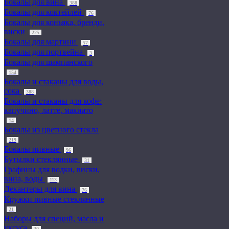
Бокалы для вина
388
Бокалы для коктейлей
76
Бокалы для коньяка, бренди,
виски
225
Бокалы для мартини
57
Бокалы для портвейна
3
Бокалы для шампанского
154
Бокалы и стаканы для воды,
сока
388
Бокалы и стаканы для кофе:
капучино, латте, макиато
14
Бокалы из цветного стекла
219
Бокалы пивные
96
Бутылки стеклянные
31
Графины для водки, виски,
вина, воды
113
Декантеры для вина
76
Кружки пивные стеклянные
21
Наборы для специй, масла и
уксуса
30