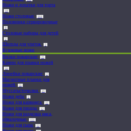
Ножи и лопатки для торта
18
Ножи столовые
164
Половники сервировочные
9
Столовые наборы для детей
2
Щипцы для улиток
3
Кухонные ножи
Вилки поварские
25
Камни для правки ножей
16
Линейки поварские
2
Магнитные планки для
ножей
11
Муссаты/точилки
45
Ножи деба
6
Ножи для карвинга
15
Ножи для пиццы
12
Ножи для разделки мяса,
обвалочные
151
Ножи для сыра
22
Ножи для теста