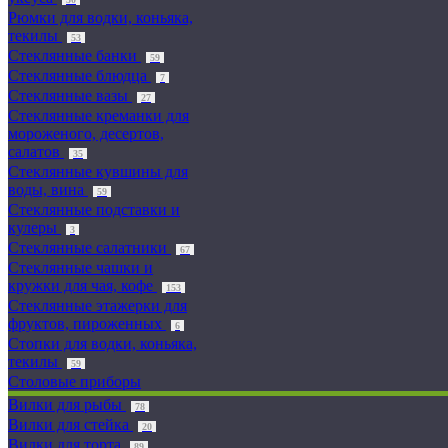
Рюмки для водки, коньяка,
текилы
53
Стеклянные банки
59
Стеклянные блюдца
7
Стеклянные вазы
27
Стеклянные креманки для
мороженого, десертов,
салатов
35
Стеклянные кувшины для
воды, вина
59
Стеклянные подставки и
кулеры
3
Стеклянные салатники
67
Стеклянные чашки и
кружки для чая, кофе
153
Стеклянные этажерки для
фруктов, пироженных
6
Стопки для водки, коньяка,
текилы
59
Столовые приборы
Вилки для рыбы
78
Вилки для стейка
20
Вилки для торта
89