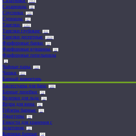
Салатники
2114
Сахарницы
88
Соусники
508
Супницы
47
Тарелки
1504
Тарелки глубокие
811
Тарелки десертные
1020
Фарфоровые банки
34
Фарфоровые кувшины
16
Фарфоровые пепельницы
3
Чайные пары
120
Чашки
455
Барный инвентарь
Аксессуары для бара
289
Барные линейки
74
Ведерки для льда
24
Ведра для вина
62
Гейзеры барные
51
Джиггеры
96
Емкости для хранения с
дозатором
28
Коврики барные
54