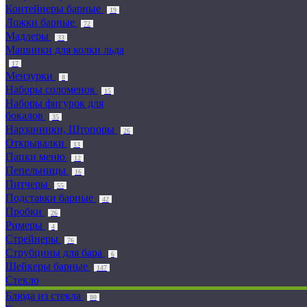
Контейнеры барные
19
Ложки барные
72
Мадлеры
33
Машинки для колки льда
17
Мензурки
8
Наборы соломенок
15
Наборы фигурок для
бокалов
35
Нарзанники, Штопоры
26
Открывалки
13
Папки меню
12
Пепельницы
16
Питчеры
55
Подставки барные
42
Пробки
26
Римеры
4
Стрейнеры
76
Струбцины для бара
6
Шейкеры барные
147
Стекло
Блюда из стекла
80