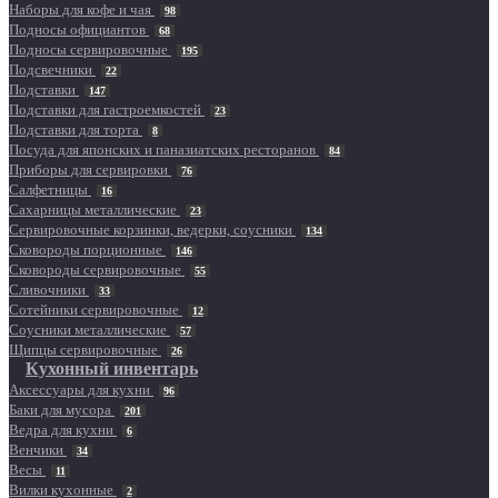
Наборы для кофе и чая
98
Подносы официантов
68
Подносы сервировочные
195
Подсвечники
22
Подставки
147
Подставки для гастроемкостей
23
Подставки для торта
8
Посуда для японских и паназиатских ресторанов
84
Приборы для сервировки
76
Салфетницы
16
Сахарницы металлические
23
Сервировочные корзинки, ведерки, соусники
134
Сковороды порционные
146
Сковороды сервировочные
55
Сливочники
33
Сотейники сервировочные
12
Соусники металлические
57
Щипцы сервировочные
26
Кухонный инвентарь
Аксессуары для кухни
96
Баки для мусора
201
Ведра для кухни
6
Венчики
34
Весы
11
Вилки кухонные
2