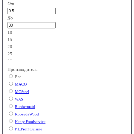
От
До
10
15
20
25
30
Производитель
Все
MACO
MGSteel
WAS
Rubbermaid
RposudaWood
Henry Foodservice
P.L.Proff Cuisine