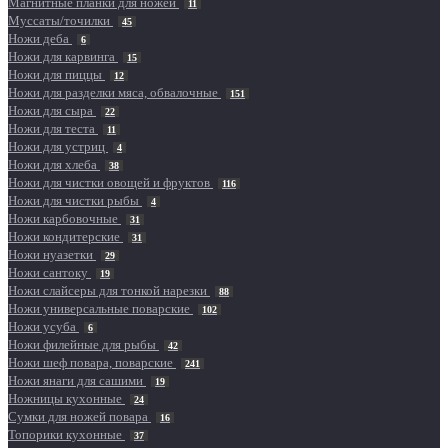
Магнитные планки для ножей
11
Муссаты/точилки
45
Ножи деба
6
Ножи для карвинга
15
Ножи для пиццы
12
Ножи для разделки мяса, обвалочные
151
Ножи для сыра
22
Ножи для теста
11
Ножи для устриц
4
Ножи для хлеба
38
Ножи для чистки овощей и фруктов
116
Ножи для чистки рыбы
4
Ножи карбовочные
31
Ножи кондитерские
31
Ножи нуазетки
29
Ножи сантоку
19
Ножи слайсеры для тонкой нарезки
88
Ножи универсальные поварские
102
Ножи усуба
6
Ножи филейные для рыбы
42
Ножи шеф повара, поварские
241
Ножи янаги для сашими
19
Ножницы кухонные
24
Сумки для ножей повара
16
Топорики кухонные
37