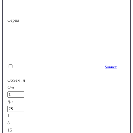
Серия
Бамбук
Китай
Sunnex
Дерево
Объем, л
От
Германия
До
1
Пластик
8
15