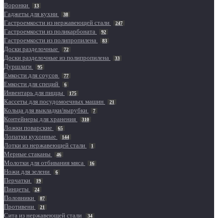
Воронки
13
Гаджеты для кухни
38
Гастроемкости из нержавеющей стали
247
Гастроемкости из поликарбоната
92
Гастроемкости из полипропилена
83
Доски разделочные
72
Доски разделочные из полипропилена
33
Дуршлаги
95
Емкости для соусов
77
Емкости для специй
6
Инвентарь для пиццы
175
Кассеты для посудомоечных машин
21
Кольца для выкладки/вырубки
7
Контейнеры для хранения
310
Ложки поварские
65
Лопатки кухонные
144
Лотки из нержавеющей стали
1
Мерные стаканы
46
Молотки для отбивания мяса
16
Ножи для зелени
6
Перчатки
19
Пинцеты
24
Половники
87
Противени
21
Сита из нержавеющей стали
34