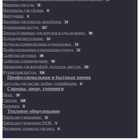
Маркеры для еды
11
Материалы для уборки
8
Нагрудники
3
Наклейки для пакетов, коробочек
14
Одноразовая посуда
117
Пакеты бумажные для покупок и еды на вынос
80
Подкладки настольные
14
Подносы сервировочные одноразовые
13
Профессиональная одноразовая одежда
22
Салфетки ажурные
48
Салфетки сервировочные
96
Украшения для коктейлей, десертов, закусок
111
Фуршетная посуда
156
Профессиональная и бытовая химия
Средства для чистки, мойки, дезинфекции
6
Сиропы, пюре, топпинги
Пюре
10
Сиропы
168
Топпинги
8
Тепловое оборудование
Плиты индукционные
11
Плиты индукционные WOK
5
Рисоварки, термосы для риса
4
• • •