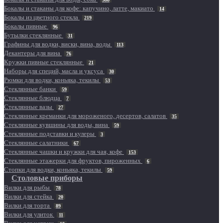
Бокалы и стаканы для кофе: капучино, латте, макиато
14
Бокалы из цветного стекла
219
Бокалы пивные
96
Бутылки стеклянные
31
Графины для водки, виски, вина, воды
113
Декантеры для вина
76
Кружки пивные стеклянные
21
Наборы для специй, масла и уксуса
30
Рюмки для водки, коньяка, текилы
53
Стеклянные банки
59
Стеклянные блюдца
7
Стеклянные вазы
27
Стеклянные креманки для мороженого, десертов, салатов
35
Стеклянные кувшины для воды, вина
59
Стеклянные подставки и кулеры
3
Стеклянные салатники
67
Стеклянные чашки и кружки для чая, кофе
153
Стеклянные этажерки для фруктов, пироженных
6
Стопки для водки, коньяка, текилы
59
Столовые приборы
Вилки для рыбы
78
Вилки для стейка
20
Вилки для торта
89
Вилки для улиток
11