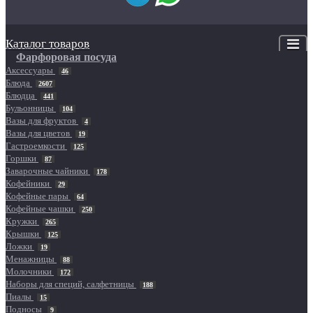
Каталог товаров
Фарфоровая посуда
Аксессуары
46
Блюда
2607
Блюдца
441
Бульонницы
104
Вазы для фруктов
4
Вазы для цветов
19
Гастроемкости
125
Горшки
87
Заварочные чайники
178
Кофейники
29
Кофейные пары
64
Кофейные чашки
250
Кружки
265
Крышки
125
Ложки
19
Менажницы
88
Молочники
172
Наборы для специй, салфетницы
188
Пиалы
15
Подносы
9