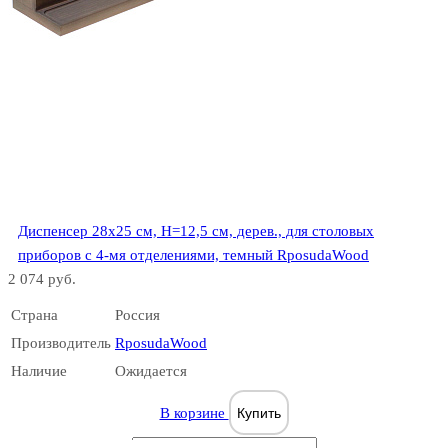
Диспенсер 28х25 см, Н=12,5 см, дерев., для столовых
приборов с 4-мя отделениями, темный RposudaWood
2 074 руб.
Страна
Россия
Производитель
RposudaWood
Наличие
Ожидается
В корзине
Купить