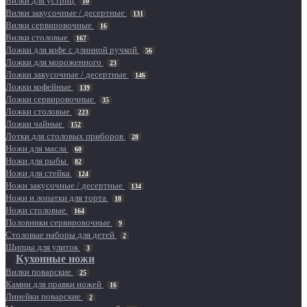
Вилки для устриц
10
Вилки закусочные / десертные
131
Вилки сервировочные
16
Вилки столовые
167
Ложки для кофе с длинной ручкой
56
Ложки для мороженного
23
Ложки закусочные / десертные
146
Ложки кофейные
139
Ложки сервировочные
35
Ложки столовые
223
Ложки чайные
152
Лотки для столовых приборов
28
Ножи для масла
60
Ножи для рыбы
82
Ножи для стейка
124
Ножи закусочные / десертные
134
Ножи и лопатки для торта
18
Ножи столовые
164
Половники сервировочные
9
Столовые наборы для детей
2
Щипцы для улиток
3
Кухонные ножи
Вилки поварские
25
Камни для правки ножей
16
Линейки поварские
2