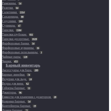
Рамекины
54
Розетки
64
Салатники
2114
Сахарницы
88
Соусники
508
Супницы
47
Тарелки
1504
Тарелки глубокие
811
Тарелки десертные
1020
Фарфоровые банки
34
Фарфоровые кувшины
16
Фарфоровые пепельницы
3
Чайные пары
120
Чашки
455
Барный инвентарь
Аксессуары для бара
289
Барные линейки
74
Ведерки для льда
24
Ведра для вина
62
Гейзеры барные
51
Джиггеры
96
Емкости для хранения с дозатором
28
Коврики барные
54
Контейнеры барные
19
Ложки барные
72