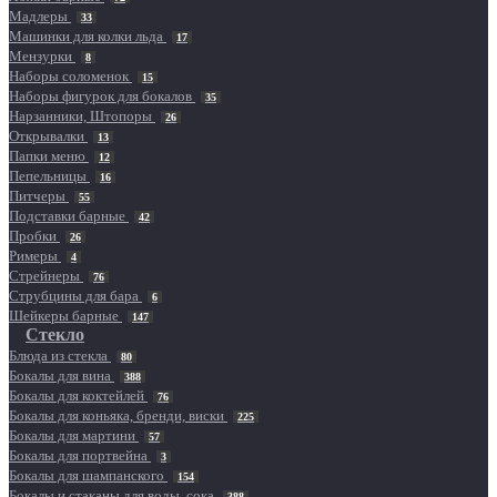
Мадлеры
33
Машинки для колки льда
17
Мензурки
8
Наборы соломенок
15
Наборы фигурок для бокалов
35
Нарзанники, Штопоры
26
Открывалки
13
Папки меню
12
Пепельницы
16
Питчеры
55
Подставки барные
42
Пробки
26
Римеры
4
Стрейнеры
76
Струбцины для бара
6
Шейкеры барные
147
Стекло
Блюда из стекла
80
Бокалы для вина
388
Бокалы для коктейлей
76
Бокалы для коньяка, бренди, виски
225
Бокалы для мартини
57
Бокалы для портвейна
3
Бокалы для шампанского
154
Бокалы и стаканы для воды, сока
388