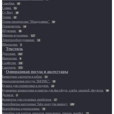
Скребки
43
Совки
55
Су Вид
28
Терки
22
Терки овощерезки "Мандолины"
10
Термометры
14
Шумовки
36
Щипцы кухонные
127
Электрооборудование
53
Яйцерезки
5
Текстиль
Дорожки
223
Напероны
6
Салфетки
211
Скатерти
575
Одноразовая посуда и аксессуары
Банкетные скатерти и юбки
53
Биоразлагаемая посуда "BIONIC"
59
Бумага для сервировки и подачи
24
Бумажные конвертики и пакеты для фастфуда, хлеба, овощей, фруктов
98
Долисы
2
Конверты для столовых приборов
27
Контейнеры картонные Take away (на вынос)
109
Контейнеры одноразовые
33
Коробки для тортов, пирогов, пирожных, пиццы, конфет
71