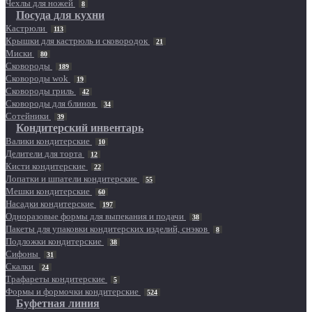
Чехлы для ножей
8
Посуда для кухни
Кастрюли
113
Крышки для кастрюль и сковородок
21
Миски
80
Сковороды
189
Сковороды wok
19
Сковороды гриль
42
Сковороды для блинов
34
Сотейники
39
Кондитерский инвентарь
Валики кондитерские
10
Делители для торта
12
Кисти кондитерские
22
Лопатки и шпатели кондитерские
55
Мешки кондитерские
60
Насадки кондитерские
197
Одноразовые формы для выпекания и подачи
38
Пакеты для упаковки кондитерских изделий, снэков
8
Подложки кондитерские
38
Сифоны
31
Скалки
24
Трафареты кондитерские
5
Формы и формочки кондитерские
524
Буфетная линия