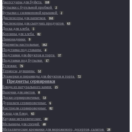
Аксессуары для буфета
118
Бутылки с бугельной пробкой
2
Бутылки с силиконовой крышкой
2
Диспенсеры для напитков
161
Диспенсеры для сыпучих продуктов
63
Доска для хлеба
5
Корзины для хлеба
82
Лимонадники
9
Мармиты настольные
162
Подставка под стаканы
4
Подставки для фруктов и торта
37
Подставки под бутылки
17
Тележки
76
Термосы, кувшины
52
Этажерки и пирамиды для фруктов и торта
72
Предметы сервировки
Блюда из натурального камня
25
Вазочки для цветов
8
Доски сервировочные
53
Дуршлаги сервировочные
6
Кастрюли сервировочные
82
Клош для блюд
65
Кружки металлические
40
Мельницы для специй
48
Металлические креманки для мороженого, десертов, салатов
28