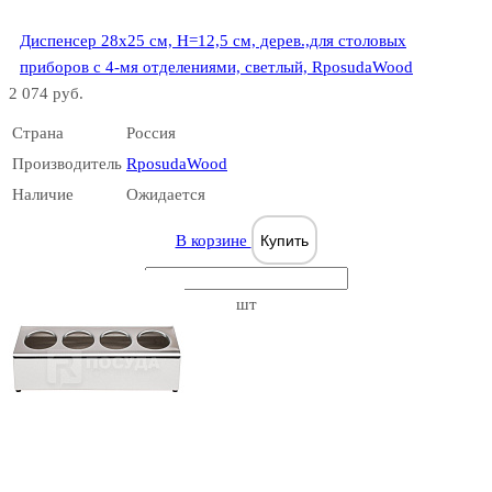
Диспенсер 28х25 см, Н=12,5 см, дерев.,для столовых
приборов с 4-мя отделениями, светлый, RposudaWood
2 074 руб.
Страна
Россия
Производитель
RposudaWood
Наличие
Ожидается
В корзине
Купить
шт