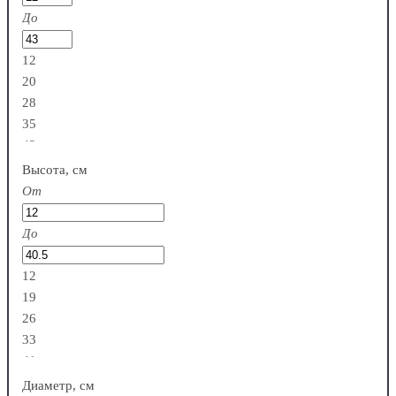
До
12
20
28
35
43
Высота, см
От
До
12
19
26
33
41
Диаметр, см