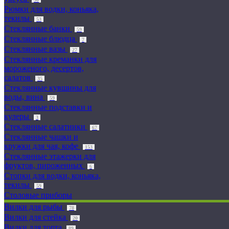
Рюмки для водки, коньяка,
текилы
53
Стеклянные банки
59
Стеклянные блюдца
7
Стеклянные вазы
27
Стеклянные креманки для
мороженого, десертов,
салатов
35
Стеклянные кувшины для
воды, вина
59
Стеклянные подставки и
кулеры
3
Стеклянные салатники
67
Стеклянные чашки и
кружки для чая, кофе
153
Стеклянные этажерки для
фруктов, пироженных
6
Стопки для водки, коньяка,
текилы
59
Столовые приборы
Вилки для рыбы
78
Вилки для стейка
20
Вилки для торта
89