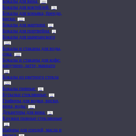
Бокалы для вина
388
Бокалы для коктейлей
76
Бокалы для коньяка, бренди,
виски
225
Бокалы для мартини
57
Бокалы для портвейна
3
Бокалы для шампанского
154
Бокалы и стаканы для воды,
сока
388
Бокалы и стаканы для кофе:
капучино, латте, макиато
14
Бокалы из цветного стекла
219
Бокалы пивные
96
Бутылки стеклянные
31
Графины для водки, виски,
вина, воды
113
Декантеры для вина
76
Кружки пивные стеклянные
21
Наборы для специй, масла и
уксуса
30