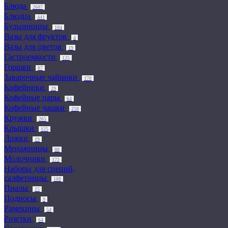
Блюда
2607
Блюдца
441
Бульонницы
104
Вазы для фруктов
4
Вазы для цветов
19
Гастроемкости
125
Горшки
87
Заварочные чайники
178
Кофейники
29
Кофейные пары
64
Кофейные чашки
250
Кружки
265
Крышки
125
Ложки
19
Менажницы
88
Молочники
172
Наборы для специй,
салфетницы
188
Пиалы
15
Подносы
9
Рамекины
54
Розетки
64