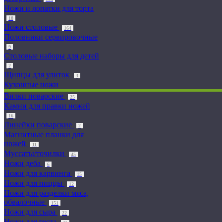
Ножи и лопатки для торта
18
Ножи столовые
164
Половники сервировочные
9
Столовые наборы для детей
2
Щипцы для улиток
3
Кухонные ножи
Вилки поварские
25
Камни для правки ножей
16
Линейки поварские
2
Магнитные планки для
ножей
11
Муссаты/точилки
45
Ножи деба
6
Ножи для карвинга
15
Ножи для пиццы
12
Ножи для разделки мяса,
обвалочные
151
Ножи для сыра
22
Ножи для теста