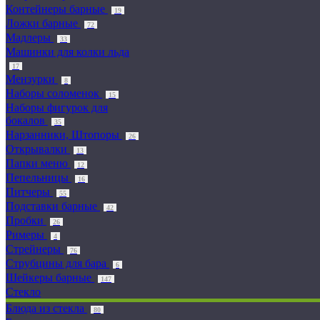
Контейнеры барные
19
Ложки барные
72
Мадлеры
33
Машинки для колки льда
17
Мензурки
8
Наборы соломенок
15
Наборы фигурок для
бокалов
35
Нарзанники, Штопоры
26
Открывалки
13
Папки меню
12
Пепельницы
16
Питчеры
55
Подставки барные
42
Пробки
26
Римеры
4
Стрейнеры
76
Струбцины для бара
6
Шейкеры барные
147
Стекло
Блюда из стекла
80