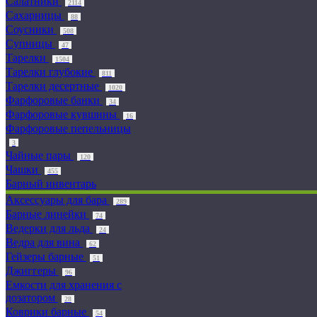
Салатники
2114
Сахарницы
88
Соусники
508
Супницы
47
Тарелки
1504
Тарелки глубокие
811
Тарелки десертные
1020
Фарфоровые банки
34
Фарфоровые кувшины
16
Фарфоровые пепельницы
3
Чайные пары
120
Чашки
455
Барный инвентарь
Аксессуары для бара
289
Барные линейки
74
Ведерки для льда
24
Ведра для вина
62
Гейзеры барные
51
Джиггеры
96
Емкости для хранения с
дозатором
28
Коврики барные
54