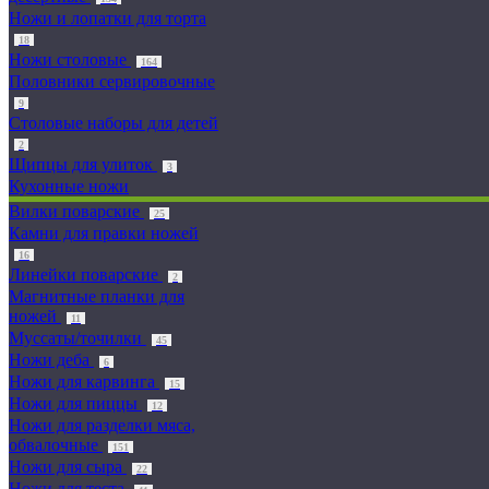
Ножи и лопатки для торта
18
Ножи столовые
164
Половники сервировочные
9
Столовые наборы для детей
2
Щипцы для улиток
3
Кухонные ножи
Вилки поварские
25
Камни для правки ножей
16
Линейки поварские
2
Магнитные планки для
ножей
11
Муссаты/точилки
45
Ножи деба
6
Ножи для карвинга
15
Ножи для пиццы
12
Ножи для разделки мяса,
обвалочные
151
Ножи для сыра
22
Ножи для теста