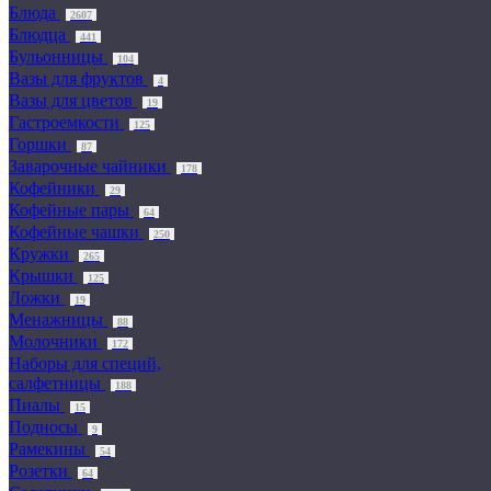
Блюда
2607
Блюдца
441
Бульонницы
104
Вазы для фруктов
4
Вазы для цветов
19
Гастроемкости
125
Горшки
87
Заварочные чайники
178
Кофейники
29
Кофейные пары
64
Кофейные чашки
250
Кружки
265
Крышки
125
Ложки
19
Менажницы
88
Молочники
172
Наборы для специй,
салфетницы
188
Пиалы
15
Подносы
9
Рамекины
54
Розетки
64