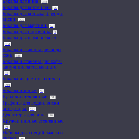
Бокалы для вина
388
Бокалы для коктейлей
76
Бокалы для коньяка, бренди,
виски
225
Бокалы для мартини
57
Бокалы для портвейна
3
Бокалы для шампанского
154
Бокалы и стаканы для воды,
сока
388
Бокалы и стаканы для кофе:
капучино, латте, макиато
14
Бокалы из цветного стекла
219
Бокалы пивные
96
Бутылки стеклянные
31
Графины для водки, виски,
вина, воды
113
Декантеры для вина
76
Кружки пивные стеклянные
21
Наборы для специй, масла и
уксуса
30