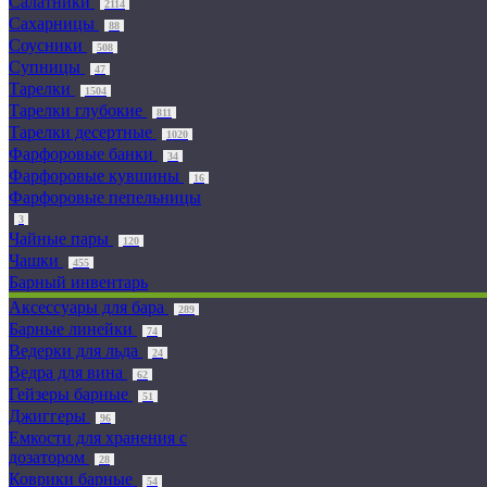
Салатники
2114
Сахарницы
88
Соусники
508
Супницы
47
Тарелки
1504
Тарелки глубокие
811
Тарелки десертные
1020
Фарфоровые банки
34
Фарфоровые кувшины
16
Фарфоровые пепельницы
3
Чайные пары
120
Чашки
455
Барный инвентарь
Аксессуары для бара
289
Барные линейки
74
Ведерки для льда
24
Ведра для вина
62
Гейзеры барные
51
Джиггеры
96
Емкости для хранения с
дозатором
28
Коврики барные
54