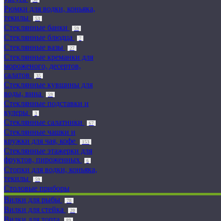
Рюмки для водки, коньяка,
текилы
53
Стеклянные банки
59
Стеклянные блюдца
7
Стеклянные вазы
27
Стеклянные креманки для
мороженого, десертов,
салатов
35
Стеклянные кувшины для
воды, вина
59
Стеклянные подставки и
кулеры
3
Стеклянные салатники
67
Стеклянные чашки и
кружки для чая, кофе
153
Стеклянные этажерки для
фруктов, пироженных
6
Стопки для водки, коньяка,
текилы
59
Столовые приборы
Вилки для рыбы
78
Вилки для стейка
20
Вилки для торта
89