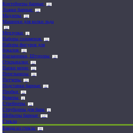
Контейнеры барные
19
Ложки барные
72
Мадлеры
33
Машинки для колки льда
17
Мензурки
8
Наборы соломенок
15
Наборы фигурок для
бокалов
35
Нарзанники, Штопоры
26
Открывалки
13
Папки меню
12
Пепельницы
16
Питчеры
55
Подставки барные
42
Пробки
26
Римеры
4
Стрейнеры
76
Струбцины для бара
6
Шейкеры барные
147
Стекло
Блюда из стекла
80