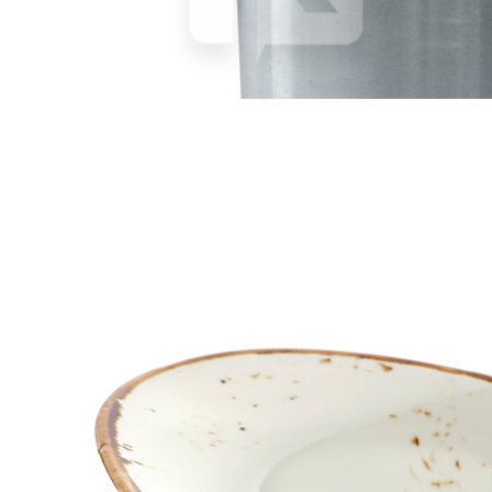
1 037 руб.
Страна
Китай
Производитель
P.L.Proff Cuisine
Серия
Black Mel
Наличие
Ожидается
В корзине
Купить
шт
Котел 12,0л d25см h25см с крышкой (индукция) «Eco Line»
P.L.Proff Cuisine