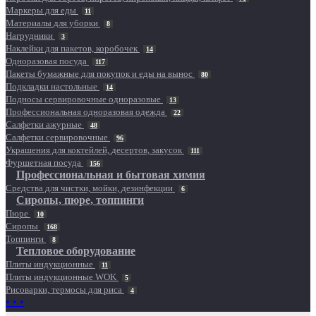
Маркеры для еды
11
Материалы для уборки
8
Нагрудники
3
Наклейки для пакетов, коробочек
14
Одноразовая посуда
117
Пакеты бумажные для покупок и еды на вынос
80
Подкладки настольные
14
Подносы сервировочные одноразовые
13
Профессиональная одноразовая одежда
22
Салфетки ажурные
48
Салфетки сервировочные
96
Украшения для коктейлей, десертов, закусок
111
Фуршетная посуда
156
Профессиональная и бытовая химия
Средства для чистки, мойки, дезинфекции
6
Сиропы, пюре, топпинги
Пюре
10
Сиропы
168
Топпинги
8
Тепловое оборудование
Плиты индукционные
11
Плиты индукционные WOK
5
Рисоварки, термосы для риса
4
• • •