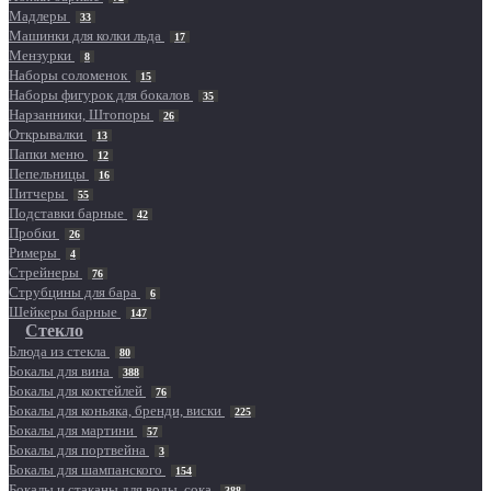
Мадлеры
33
Машинки для колки льда
17
Мензурки
8
Наборы соломенок
15
Наборы фигурок для бокалов
35
Нарзанники, Штопоры
26
Открывалки
13
Папки меню
12
Пепельницы
16
Питчеры
55
Подставки барные
42
Пробки
26
Римеры
4
Стрейнеры
76
Струбцины для бара
6
Шейкеры барные
147
Стекло
Блюда из стекла
80
Бокалы для вина
388
Бокалы для коктейлей
76
Бокалы для коньяка, бренди, виски
225
Бокалы для мартини
57
Бокалы для портвейна
3
Бокалы для шампанского
154
Бокалы и стаканы для воды, сока
388