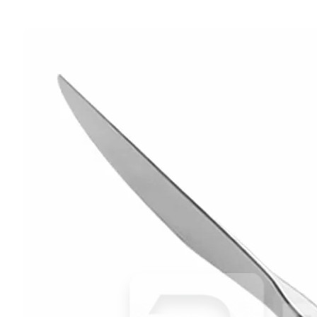
Сковорода d24см нерж. h5см (индукция) «EcoLine» P.L.Proff
Cuisine
1 837 руб.
Страна
Китай
Производитель
P.L.Proff Cuisine
Серия
EcoLine
Наличие
Ожидается
В корзине
Купить
шт