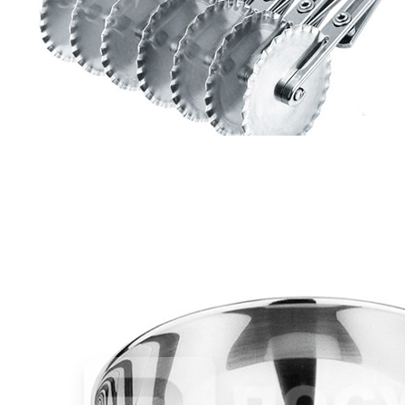
Страна
Китай
Производитель
P.L.Proff Cuisine
Серия
Taiga Untouched Village Green
Наличие
Ожидается
В корзине
Купить
шт
Резак для пасты (5 гладких + 5 рифленых лезвий)
P.L.ProffCuisine
9 337 руб.
Страна
Китай
Производитель
P.L.Proff Cuisine
Наличие
Ожидается