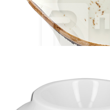
4 903 руб.
Страна
Китай
Производитель
P.L.Proff Cuisine
Серия
EcoLine
Наличие
Ожидается
В корзине
Купить
шт