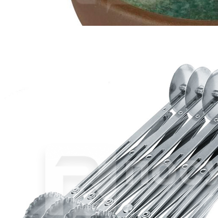
Соусник 50мл d7,5смсм h3,5см «Taiga Untouched Village
Green» P.L.Proff Cuisine (кр6) фарфор
273 руб.