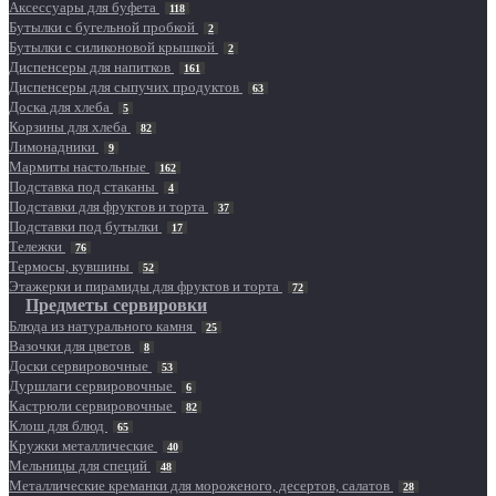
Аксессуары для буфета
118
Бутылки с бугельной пробкой
2
Бутылки с силиконовой крышкой
2
Диспенсеры для напитков
161
Диспенсеры для сыпучих продуктов
63
Доска для хлеба
5
Корзины для хлеба
82
Лимонадники
9
Мармиты настольные
162
Подставка под стаканы
4
Подставки для фруктов и торта
37
Подставки под бутылки
17
Тележки
76
Термосы, кувшины
52
Этажерки и пирамиды для фруктов и торта
72
Предметы сервировки
Блюда из натурального камня
25
Вазочки для цветов
8
Доски сервировочные
53
Дуршлаги сервировочные
6
Кастрюли сервировочные
82
Клош для блюд
65
Кружки металлические
40
Мельницы для специй
48
Металлические креманки для мороженого, десертов, салатов
28