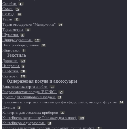
Скребки
43
Совки
55
Су Вид
28
Терки
22
Терки овощерезки "Мандолины"
10
Термометры
14
Шумовки
36
Щипцы кухонные
127
Электрооборудование
53
Яйцерезки
5
Текстиль
Дорожки
223
Напероны
6
Салфетки
211
Скатерти
575
Одноразовая посуда и аксессуары
Банкетные скатерти и юбки
53
Биоразлагаемая посуда "BIONIC"
59
Бумага для сервировки и подачи
24
Бумажные конвертики и пакеты для фастфуда, хлеба, овощей, фруктов
98
Долисы
2
Конверты для столовых приборов
27
Контейнеры картонные Take away (на вынос)
109
Контейнеры одноразовые
33
Коробки для тортов, пирогов, пирожных, пиццы, конфет
71