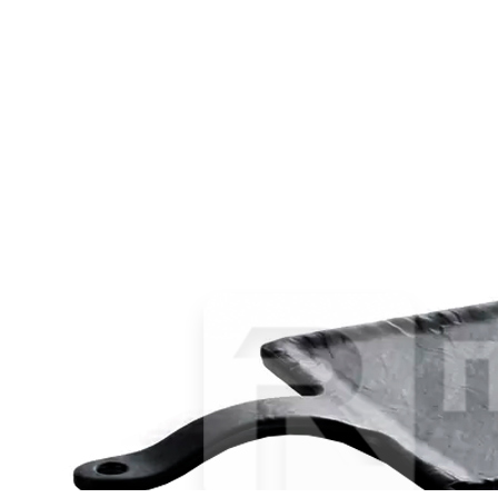
_Чайник 420мл, цв.белый «Ambience» Churchill (кр6) фарфор
1 992 руб.
Страна
Великобритания
Производитель
Churchill
Серия
Ambience
Наличие
Ожидается
В корзине
Купить
шт