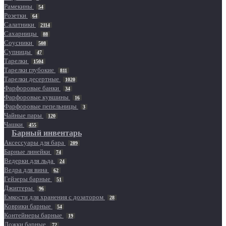
Рамекины
54
Розетки
64
Салатники
2114
Сахарницы
88
Соусники
508
Супницы
47
Тарелки
1504
Тарелки глубокие
811
Тарелки десертные
1020
Фарфоровые банки
34
Фарфоровые кувшины
16
Фарфоровые пепельницы
3
Чайные пары
120
Чашки
455
Барный инвентарь
Аксессуары для бара
289
Барные линейки
74
Ведерки для льда
24
Ведра для вина
62
Гейзеры барные
51
Джиггеры
96
Емкости для хранения с дозатором
28
Коврики барные
54
Контейнеры барные
19
Ложки барные
72