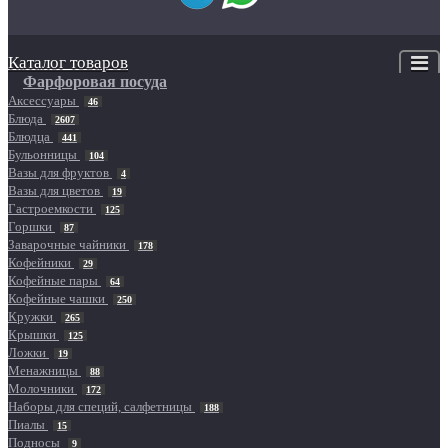
Каталог товаров
Фарфоровая посуда
Аксессуары
46
Блюда
2607
Блюдца
441
Бульонницы
104
Вазы для фруктов
4
Вазы для цветов
19
Гастроемкости
125
Горшки
87
Заварочные чайники
178
Кофейники
29
Кофейные пары
64
Кофейные чашки
250
Кружки
265
Крышки
125
Ложки
19
Менажницы
88
Молочники
172
Наборы для специй, салфетницы
188
Пиалы
15
Подносы
9