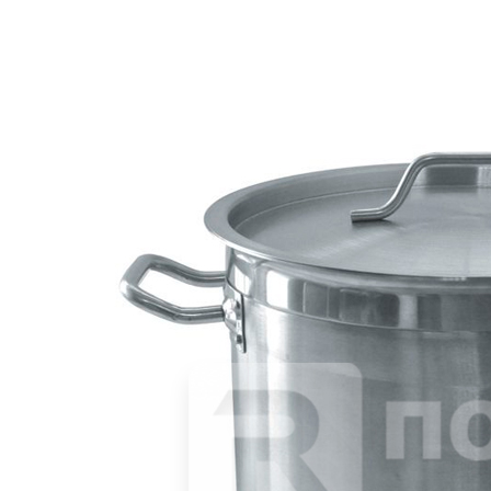
Блюдо прямоугольное 36,8x18,2см h2,1см с ручкой «Black
Mel» P.L.Proff Cuisine (кр1) меламин