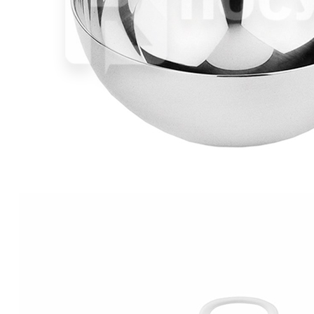
В корзине
Купить
шт
Форма D=4 см, H=2 см, полусфера, Pujadas
321 руб.
Страна
Испания