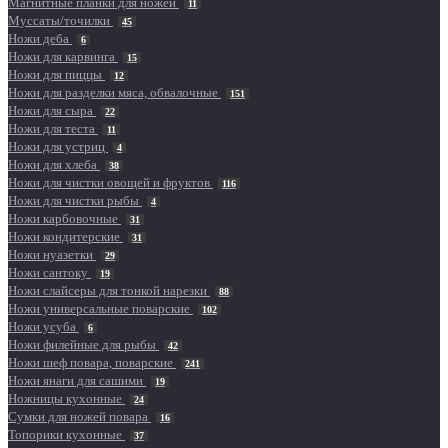
Магнитные планки для ножей
11
Муссаты/точилки
45
Ножи деба
6
Ножи для карвинга
15
Ножи для пиццы
12
Ножи для разделки мяса, обвалочные
151
Ножи для сыра
22
Ножи для теста
11
Ножи для устриц
4
Ножи для хлеба
38
Ножи для чистки овощей и фруктов
116
Ножи для чистки рыбы
4
Ножи карбовочные
31
Ножи кондитерские
31
Ножи нуазетки
29
Ножи сантоку
19
Ножи слайсеры для тонкой нарезки
88
Ножи универсальные поварские
102
Ножи усуба
6
Ножи филейные для рыбы
42
Ножи шеф повара, поварские
241
Ножи янаги для сашими
19
Ножницы кухонные
24
Сумки для ножей повара
16
Топорики кухонные
37