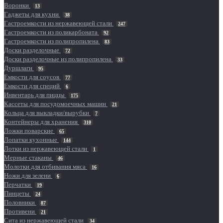
Воронки
13
Гаджеты для кухни
38
Гастроемкости из нержавеющей стали
247
Гастроемкости из поликарбоната
92
Гастроемкости из полипропилена
83
Доски разделочные
72
Доски разделочные из полипропилена
33
Дуршлаги
95
Емкости для соусов
77
Емкости для специй
6
Инвентарь для пиццы
175
Кассеты для посудомоечных машин
21
Кольца для выкладки/вырубки
7
Контейнеры для хранения
310
Ложки поварские
65
Лопатки кухонные
144
Лотки из нержавеющей стали
1
Мерные стаканы
46
Молотки для отбивания мяса
16
Ножи для зелени
6
Перчатки
19
Пинцеты
24
Половники
87
Противени
21
Сита из нержавеющей стали
34