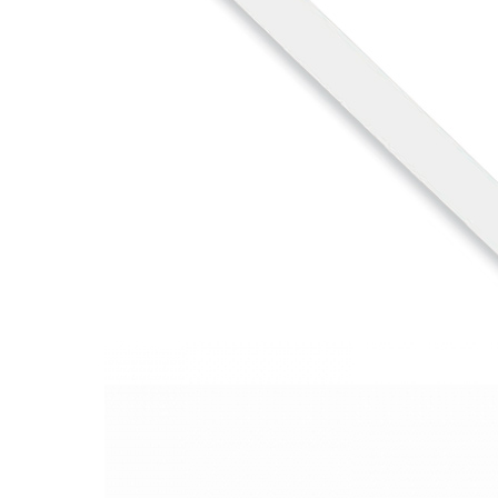
Серия
White Fusion
Наличие
Ожидается
В корзине
Купить
шт