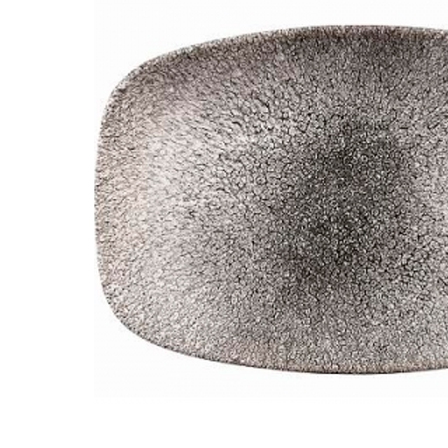
Нож L=24 см, для нарезки с ручкой из палисандра,
«TRADITION», ICEL
1 211 руб.
Страна
Португалия
Производитель
ICEL