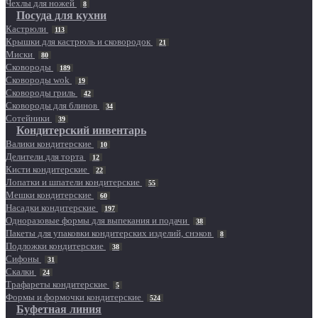
Чехлы для ножей
8
Посуда для кухни
Кастрюли
113
Крышки для кастрюль и сковородок
21
Миски
80
Сковороды
189
Сковороды wok
19
Сковороды гриль
42
Сковороды для блинов
34
Сотейники
39
Кондитерский инвентарь
Валики кондитерские
10
Делители для торта
12
Кисти кондитерские
22
Лопатки и шпатели кондитерские
55
Мешки кондитерские
60
Насадки кондитерские
197
Одноразовые формы для выпекания и подачи
38
Пакеты для упаковки кондитерских изделий, снэков
8
Подложки кондитерские
38
Сифоны
31
Скалки
24
Трафареты кондитерские
5
Формы и формочки кондитерские
524
Буфетная линия