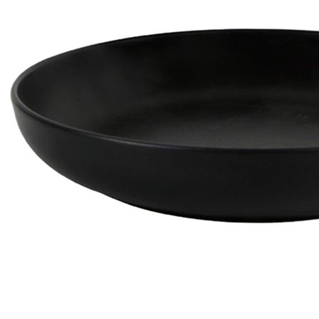
Сковорода на подставке из фанеры d16см чугун, с 2-мя
ручками P.L.Proff Cuisine
836 руб.
Страна
Китай
Производитель
P.L.Proff Cuisine
Наличие
Ожидается
В корзине
Купить
шт