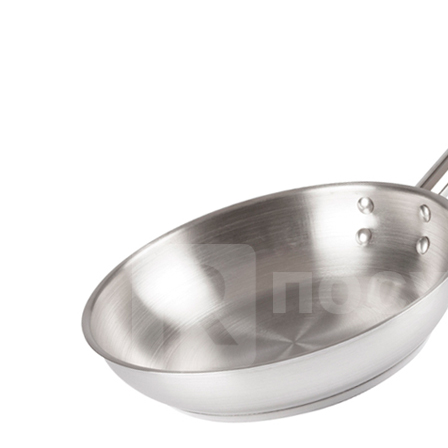
Салатник 835мл d22см h4см, цв.черный «Seasons Black»
Porland (кр6) фарфор
1 132 руб.
Страна
Турция
Производитель
Porland
Серия
Seasons Black
Наличие
Ожидается
В корзине
Купить
шт