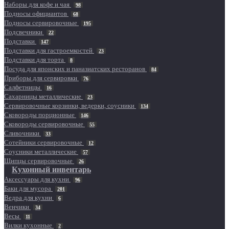
Наборы для кофе и чая
98
Подносы официантов
68
Подносы сервировочные
195
Подсвечники
22
Подставки
147
Подставки для гастроемкостей
23
Подставки для торта
8
Посуда для японских и паназиатских ресторанов
84
Приборы для сервировки
76
Салфетницы
16
Сахарницы металлические
23
Сервировочные корзинки, ведерки, соусники
134
Сковороды порционные
146
Сковороды сервировочные
55
Сливочники
33
Сотейники сервировочные
12
Соусники металлические
57
Щипцы сервировочные
26
Кухонный инвентарь
Аксессуары для кухни
96
Баки для мусора
201
Ведра для кухни
6
Венчики
34
Весы
11
Вилки кухонные
2