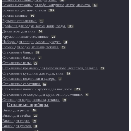
Бокалы и стаканы для кофе: капучино, латте, макиато
14
Бокалы из цветного стекла
219
Бокалы пивные
96
Бутылки стеклянные
31
Графины для водки, виски, вина, воды
113
Декантеры для вина
76
Кружки пивные стеклянные
21
Наборы для специй, масла и уксуса
30
Рюмки для водки, коньяка, текилы
53
Стеклянные банки
59
Стеклянные блюдца
7
Стеклянные вазы
27
Стеклянные креманки для мороженого, десертов, салатов
35
Стеклянные кувшины для воды, вина
59
Стеклянные подставки и кулеры
3
Стеклянные салатники
67
Стеклянные чашки и кружки для чая, кофе
153
Стеклянные этажерки для фруктов, пироженных
6
Стопки для водки, коньяка, текилы
59
Столовые приборы
Вилки для рыбы
78
Вилки для стейка
20
Вилки для торта
89
Вилки для улиток
11