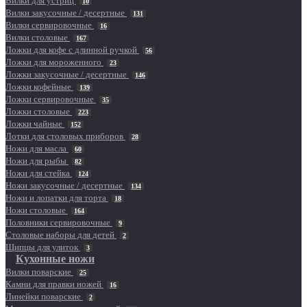
Вилки для устриц
10
Вилки закусочные / десертные
131
Вилки сервировочные
16
Вилки столовые
167
Ложки для кофе с длинной ручкой
56
Ложки для мороженного
23
Ложки закусочные / десертные
146
Ложки кофейные
139
Ложки сервировочные
35
Ложки столовые
223
Ложки чайные
152
Лотки для столовых приборов
28
Ножи для масла
60
Ножи для рыбы
82
Ножи для стейка
124
Ножи закусочные / десертные
134
Ножи и лопатки для торта
18
Ножи столовые
164
Половники сервировочные
9
Столовые наборы для детей
2
Щипцы для улиток
3
Кухонные ножи
Вилки поварские
25
Камни для правки ножей
16
Линейки поварские
2