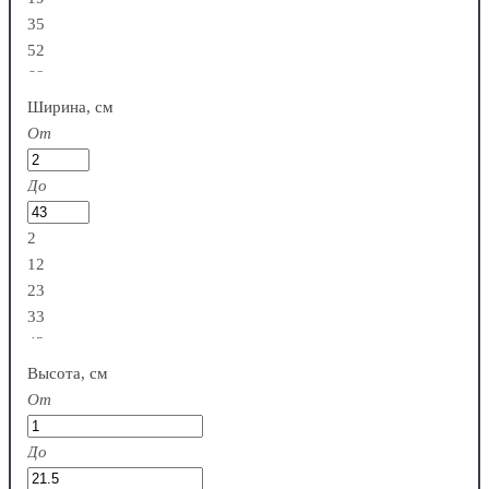
35
52
68
Ширина, см
От
До
2
12
23
33
43
Высота, см
От
До