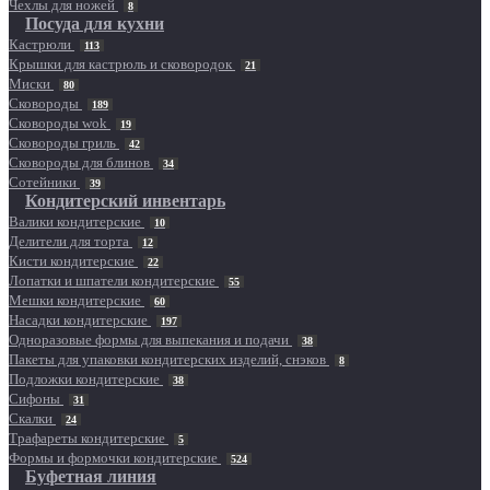
Чехлы для ножей
8
Посуда для кухни
Кастрюли
113
Крышки для кастрюль и сковородок
21
Миски
80
Сковороды
189
Сковороды wok
19
Сковороды гриль
42
Сковороды для блинов
34
Сотейники
39
Кондитерский инвентарь
Валики кондитерские
10
Делители для торта
12
Кисти кондитерские
22
Лопатки и шпатели кондитерские
55
Мешки кондитерские
60
Насадки кондитерские
197
Одноразовые формы для выпекания и подачи
38
Пакеты для упаковки кондитерских изделий, снэков
8
Подложки кондитерские
38
Сифоны
31
Скалки
24
Трафареты кондитерские
5
Формы и формочки кондитерские
524
Буфетная линия