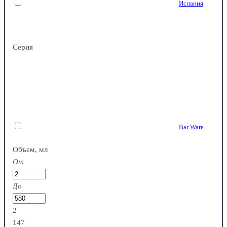
Испания
Пластик
Серия
Китай
Bar Ware
Поликарбонат
Объем, мл
От
До
2
147
Полипропилен