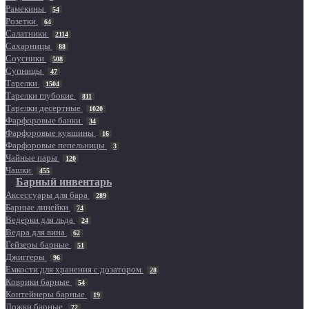
Рамекины
54
Розетки
64
Салатники
2114
Сахарницы
88
Соусники
508
Супницы
47
Тарелки
1504
Тарелки глубокие
811
Тарелки десертные
1020
Фарфоровые банки
34
Фарфоровые кувшины
16
Фарфоровые пепельницы
3
Чайные пары
120
Чашки
455
Барный инвентарь
Аксессуары для бара
289
Барные линейки
74
Ведерки для льда
24
Ведра для вина
62
Гейзеры барные
51
Джиггеры
96
Емкости для хранения с дозатором
28
Коврики барные
54
Контейнеры барные
19
Ложки барные
72