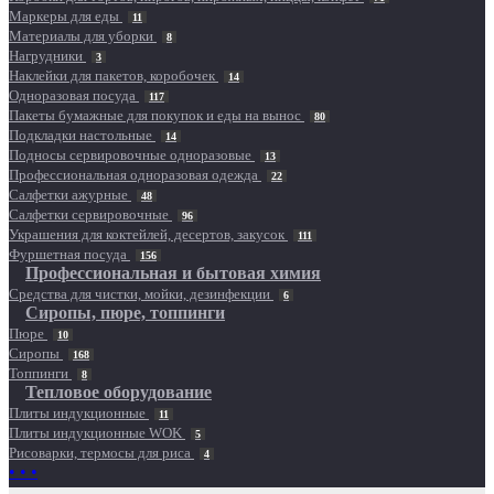
Маркеры для еды
11
Материалы для уборки
8
Нагрудники
3
Наклейки для пакетов, коробочек
14
Одноразовая посуда
117
Пакеты бумажные для покупок и еды на вынос
80
Подкладки настольные
14
Подносы сервировочные одноразовые
13
Профессиональная одноразовая одежда
22
Салфетки ажурные
48
Салфетки сервировочные
96
Украшения для коктейлей, десертов, закусок
111
Фуршетная посуда
156
Профессиональная и бытовая химия
Средства для чистки, мойки, дезинфекции
6
Сиропы, пюре, топпинги
Пюре
10
Сиропы
168
Топпинги
8
Тепловое оборудование
Плиты индукционные
11
Плиты индукционные WOK
5
Рисоварки, термосы для риса
4
• • •