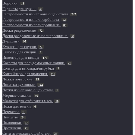
Воронки
13
Гаджеты для кухни
38
Гастроемкости из нержавеющей стали
247
Гастроемкости из поликарбоната
92
Гастроемкости из полипропилена
83
Доски разделочные
72
Доски разделочные из полипропилена
33
Дуршлаги
95
Емкости для соусов
77
Емкости для специй
6
Инвентарь для пиццы
175
Кассеты для посудомоечных машин
21
Кольца для выкладки/вырубки
7
Контейнеры для хранения
310
Ложки поварские
65
Лопатки кухонные
144
Лотки из нержавеющей стали
1
Мерные стаканы
46
Молотки для отбивания мяса
16
Ножи для зелени
6
Перчатки
19
Пинцеты
24
Половники
87
Противени
21
Сита из нержавеющей стали
34