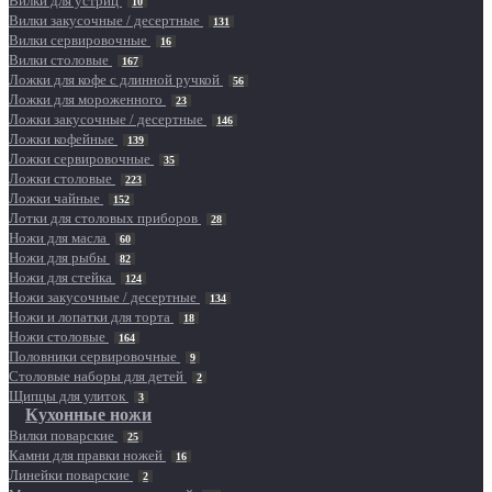
Вилки для устриц
10
Вилки закусочные / десертные
131
Вилки сервировочные
16
Вилки столовые
167
Ложки для кофе с длинной ручкой
56
Ложки для мороженного
23
Ложки закусочные / десертные
146
Ложки кофейные
139
Ложки сервировочные
35
Ложки столовые
223
Ложки чайные
152
Лотки для столовых приборов
28
Ножи для масла
60
Ножи для рыбы
82
Ножи для стейка
124
Ножи закусочные / десертные
134
Ножи и лопатки для торта
18
Ножи столовые
164
Половники сервировочные
9
Столовые наборы для детей
2
Щипцы для улиток
3
Кухонные ножи
Вилки поварские
25
Камни для правки ножей
16
Линейки поварские
2