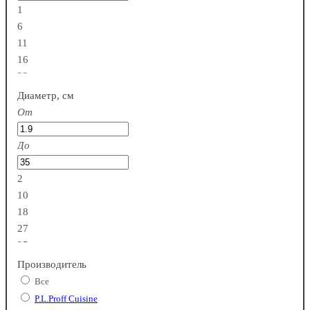
1
6
11
16
22
Диаметр, см
От
До
2
10
18
27
35
Производитель
Все
P.L.Proff Cuisine