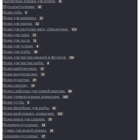
Магнитные планки для ножей
11
Муссаты/точилки
45
Ножи деба
6
Ножи для карвинга
15
Ножи для пиццы
12
Ножи для разделки мяса, обвалочные
151
Ножи для сыра
22
Ножи для теста
11
Ножи для устриц
4
Ножи для хлеба
38
Ножи для чистки овощей и фруктов
116
Ножи для чистки рыбы
4
Ножи карбовочные
31
Ножи кондитерские
31
Ножи нуазетки
29
Ножи сантоку
19
Ножи слайсеры для тонкой нарезки
88
Ножи универсальные поварские
102
Ножи усуба
6
Ножи филейные для рыбы
42
Ножи шеф повара, поварские
241
Ножи янаги для сашими
19
Ножницы кухонные
24
Сумки для ножей повара
16
Топорики кухонные
37