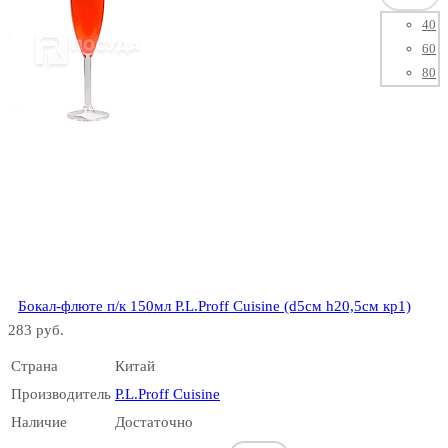
40
60
80
Бокал-флюте п/к 150мл P.L.Proff Cuisine (d5см h20,5см кр1)
283 руб.
Страна
Китай
Производитель
P.L.Proff Cuisine
Наличие
Достаточно