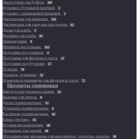
Аксессуары для буфета
118
Бутылки с бугельной пробкой
2
Бутылки с силиконовой крышкой
2
Диспенсеры для напитков
161
Диспенсеры для сыпучих продуктов
63
Доска для хлеба
5
Корзины для хлеба
82
Лимонадники
9
Мармиты настольные
162
Подставка под стаканы
4
Подставки для фруктов и торта
37
Подставки под бутылки
17
Тележки
76
Термосы, кувшины
52
Этажерки и пирамиды для фруктов и торта
72
Предметы сервировки
Блюда из натурального камня
25
Вазочки для цветов
8
Доски сервировочные
53
Дуршлаги сервировочные
6
Кастрюли сервировочные
82
Клош для блюд
65
Кружки металлические
40
Мельницы для специй
48
Металлические креманки для мороженого, десертов, салатов
28