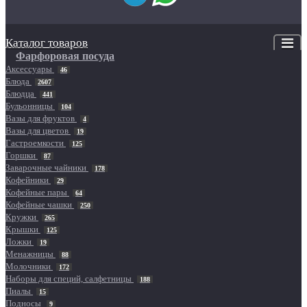
Каталог товаров
Фарфоровая посуда
Аксессуары
46
Блюда
2607
Блюдца
441
Бульонницы
104
Вазы для фруктов
4
Вазы для цветов
19
Гастроемкости
125
Горшки
87
Заварочные чайники
178
Кофейники
29
Кофейные пары
64
Кофейные чашки
250
Кружки
265
Крышки
125
Ложки
19
Менажницы
88
Молочники
172
Наборы для специй, салфетницы
188
Пиалы
15
Подносы
9