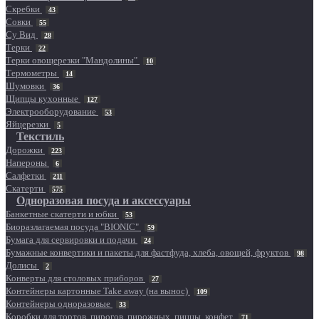
Скребки
43
Совки
55
Су Вид
28
Терки
22
Терки овощерезки "Мандолины"
10
Термометры
14
Шумовки
36
Щипцы кухонные
127
Электрооборудование
53
Яйцерезки
5
Текстиль
Дорожки
223
Напероны
6
Салфетки
211
Скатерти
575
Одноразовая посуда и аксессуары
Банкетные скатерти и юбки
53
Биоразлагаемая посуда "BIONIC"
59
Бумага для сервировки и подачи
24
Бумажные конвертики и пакеты для фастфуда, хлеба, овощей, фруктов
98
Долисы
2
Конверты для столовых приборов
27
Контейнеры картонные Take away (на вынос)
109
Контейнеры одноразовые
33
Коробки для тортов, пирогов, пирожных, пиццы, конфет
71