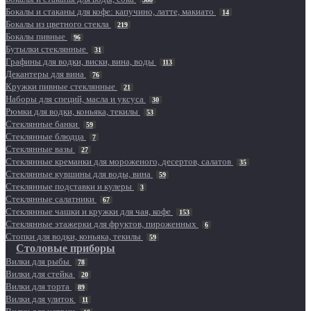
Бокалы и стаканы для кофе: капучино, латте, макиато
14
Бокалы из цветного стекла
219
Бокалы пивные
96
Бутылки стеклянные
31
Графины для водки, виски, вина, воды
113
Декантеры для вина
76
Кружки пивные стеклянные
21
Наборы для специй, масла и уксуса
30
Рюмки для водки, коньяка, текилы
53
Стеклянные банки
59
Стеклянные блюдца
7
Стеклянные вазы
27
Стеклянные креманки для мороженого, десертов, салатов
35
Стеклянные кувшины для воды, вина
59
Стеклянные подставки и кулеры
3
Стеклянные салатники
67
Стеклянные чашки и кружки для чая, кофе
153
Стеклянные этажерки для фруктов, пироженных
6
Стопки для водки, коньяка, текилы
59
Столовые приборы
Вилки для рыбы
78
Вилки для стейка
20
Вилки для торта
89
Вилки для улиток
11