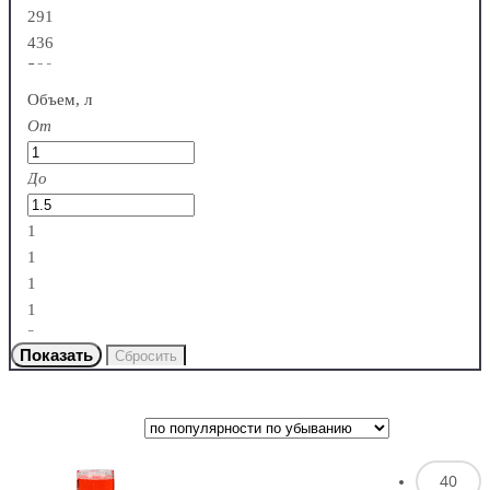
291
436
580
Объем, л
От
Алюминий
До
1
1
1
1
2
Бумага
40