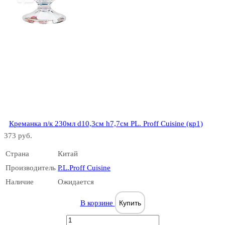
Креманка п/к 230мл d10,3см h7,7см PL. Proff Cuisine (кр1)
373 руб.
Страна
Китай
Производитель
P.L.Proff Cuisine
Наличие
Ожидается
В корзине
Купить