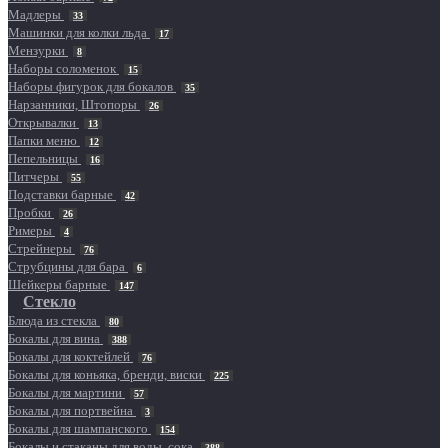
Мадлеры
33
Машинки для колки льда
17
Мензурки
8
Наборы соломенок
15
Наборы фигурок для бокалов
35
Нарзанники, Штопоры
26
Открывалки
13
Папки меню
12
Пепельницы
16
Питчеры
55
Подставки барные
42
Пробки
26
Римеры
4
Стрейнеры
76
Струбцины для бара
6
Шейкеры барные
147
Стекло
Блюда из стекла
80
Бокалы для вина
388
Бокалы для коктейлей
76
Бокалы для коньяка, бренди, виски
225
Бокалы для мартини
57
Бокалы для портвейна
3
Бокалы для шампанского
154
Бокалы и стаканы для воды, сока
388