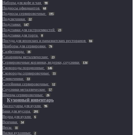
Наборы для кофе и чая
98
Подносы официантов
68
Подносы сервировочные
195
Подсвечники
22
Подставки
147
Подставки для гастроемкостей
23
Подставки для торта
8
Посуда для японских и паназиатских ресторанов
84
Приборы для сервировки
76
Салфетницы
16
Сахарницы металлические
23
Сервировочные корзинки, ведерки, соусники
134
Сковороды порционные
146
Сковороды сервировочные
55
Сливочники
33
Сотейники сервировочные
12
Соусники металлические
57
Щипцы сервировочные
26
Кухонный инвентарь
Аксессуары для кухни
96
Баки для мусора
201
Ведра для кухни
6
Венчики
34
Весы
11
Вилки кухонные
2