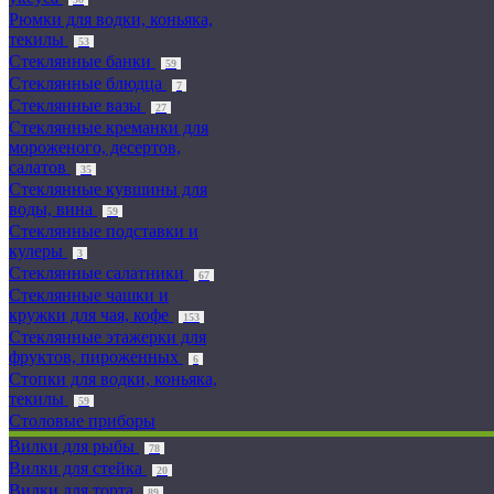
Рюмки для водки, коньяка,
текилы
53
Стеклянные банки
59
Стеклянные блюдца
7
Стеклянные вазы
27
Стеклянные креманки для
мороженого, десертов,
салатов
35
Стеклянные кувшины для
воды, вина
59
Стеклянные подставки и
кулеры
3
Стеклянные салатники
67
Стеклянные чашки и
кружки для чая, кофе
153
Стеклянные этажерки для
фруктов, пироженных
6
Стопки для водки, коньяка,
текилы
59
Столовые приборы
Вилки для рыбы
78
Вилки для стейка
20
Вилки для торта
89