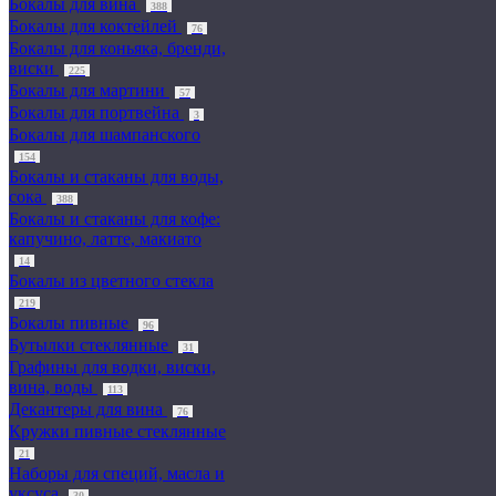
Бокалы для вина
388
Бокалы для коктейлей
76
Бокалы для коньяка, бренди,
виски
225
Бокалы для мартини
57
Бокалы для портвейна
3
Бокалы для шампанского
154
Бокалы и стаканы для воды,
сока
388
Бокалы и стаканы для кофе:
капучино, латте, макиато
14
Бокалы из цветного стекла
219
Бокалы пивные
96
Бутылки стеклянные
31
Графины для водки, виски,
вина, воды
113
Декантеры для вина
76
Кружки пивные стеклянные
21
Наборы для специй, масла и
уксуса
30