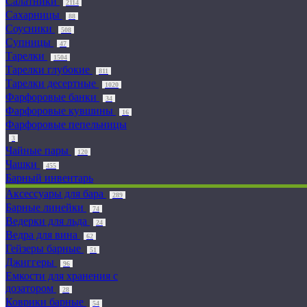
Салатники
2114
Сахарницы
88
Соусники
508
Супницы
47
Тарелки
1504
Тарелки глубокие
811
Тарелки десертные
1020
Фарфоровые банки
34
Фарфоровые кувшины
16
Фарфоровые пепельницы
3
Чайные пары
120
Чашки
455
Барный инвентарь
Аксессуары для бара
289
Барные линейки
74
Ведерки для льда
24
Ведра для вина
62
Гейзеры барные
51
Джиггеры
96
Емкости для хранения с
дозатором
28
Коврики барные
54