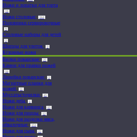
Ножи и лопатки для торта
18
Ножи столовые
164
Половники сервировочные
9
Столовые наборы для детей
2
Щипцы для улиток
3
Кухонные ножи
Вилки поварские
25
Камни для правки ножей
16
Линейки поварские
2
Магнитные планки для
ножей
11
Муссаты/точилки
45
Ножи деба
6
Ножи для карвинга
15
Ножи для пиццы
12
Ножи для разделки мяса,
обвалочные
151
Ножи для сыра
22
Ножи для теста