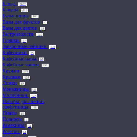
Блюда
2607
Блюдца
441
Бульонницы
104
Вазы для фруктов
4
Вазы для цветов
19
Гастроемкости
125
Горшки
87
Заварочные чайники
178
Кофейники
29
Кофейные пары
64
Кофейные чашки
250
Кружки
265
Крышки
125
Ложки
19
Менажницы
88
Молочники
172
Наборы для специй,
салфетницы
188
Пиалы
15
Подносы
9
Рамекины
54
Розетки
64