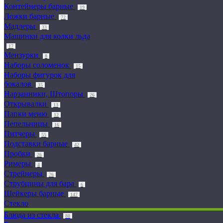
Контейнеры барные
19
Ложки барные
72
Мадлеры
33
Машинки для колки льда
17
Мензурки
8
Наборы соломенок
15
Наборы фигурок для
бокалов
35
Нарзанники, Штопоры
26
Открывалки
13
Папки меню
12
Пепельницы
16
Питчеры
55
Подставки барные
42
Пробки
26
Римеры
4
Стрейнеры
76
Струбцины для бара
6
Шейкеры барные
147
Стекло
Блюда из стекла
80