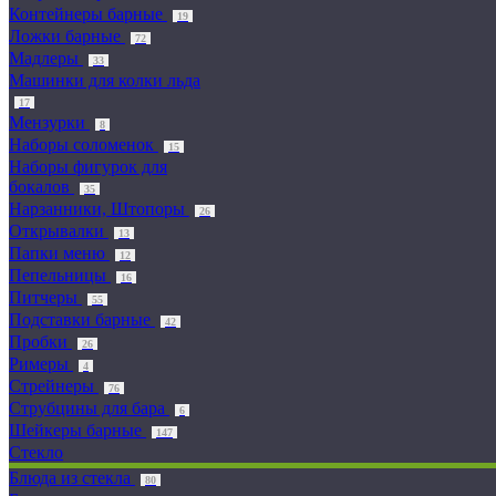
Контейнеры барные
19
Ложки барные
72
Мадлеры
33
Машинки для колки льда
17
Мензурки
8
Наборы соломенок
15
Наборы фигурок для
бокалов
35
Нарзанники, Штопоры
26
Открывалки
13
Папки меню
12
Пепельницы
16
Питчеры
55
Подставки барные
42
Пробки
26
Римеры
4
Стрейнеры
76
Струбцины для бара
6
Шейкеры барные
147
Стекло
Блюда из стекла
80