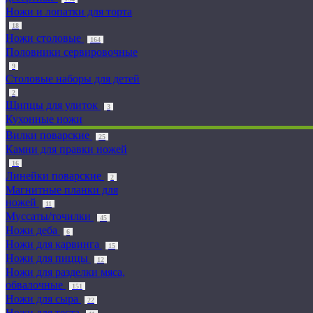
Ножи и лопатки для торта
18
Ножи столовые
164
Половники сервировочные
9
Столовые наборы для детей
2
Щипцы для улиток
3
Кухонные ножи
Вилки поварские
25
Камни для правки ножей
16
Линейки поварские
2
Магнитные планки для
ножей
11
Муссаты/точилки
45
Ножи деба
6
Ножи для карвинга
15
Ножи для пиццы
12
Ножи для разделки мяса,
обвалочные
151
Ножи для сыра
22
Ножи для теста