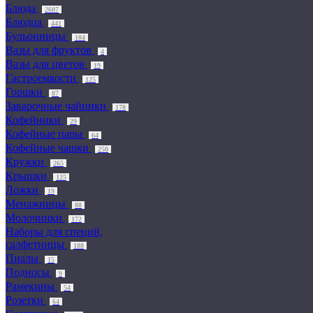
Блюда
2607
Блюдца
441
Бульонницы
104
Вазы для фруктов
4
Вазы для цветов
19
Гастроемкости
125
Горшки
87
Заварочные чайники
178
Кофейники
29
Кофейные пары
64
Кофейные чашки
250
Кружки
265
Крышки
125
Ложки
19
Менажницы
88
Молочники
172
Наборы для специй,
салфетницы
188
Пиалы
15
Подносы
9
Рамекины
54
Розетки
64