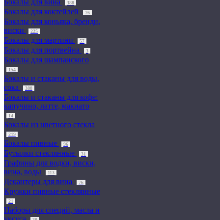
Бокалы для вина
388
Бокалы для коктейлей
76
Бокалы для коньяка, бренди,
виски
225
Бокалы для мартини
57
Бокалы для портвейна
3
Бокалы для шампанского
154
Бокалы и стаканы для воды,
сока
388
Бокалы и стаканы для кофе:
капучино, латте, макиато
14
Бокалы из цветного стекла
219
Бокалы пивные
96
Бутылки стеклянные
31
Графины для водки, виски,
вина, воды
113
Декантеры для вина
76
Кружки пивные стеклянные
21
Наборы для специй, масла и
уксуса
30