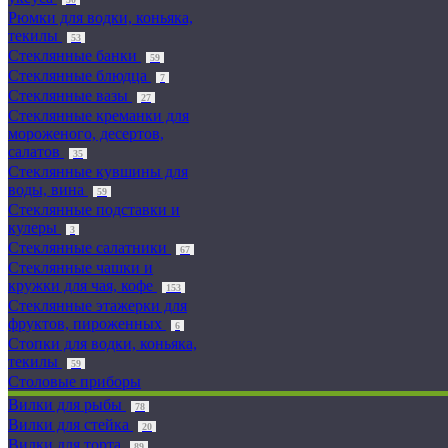
Рюмки для водки, коньяка,
текилы
53
Стеклянные банки
59
Стеклянные блюдца
7
Стеклянные вазы
27
Стеклянные креманки для
мороженого, десертов,
салатов
35
Стеклянные кувшины для
воды, вина
59
Стеклянные подставки и
кулеры
3
Стеклянные салатники
67
Стеклянные чашки и
кружки для чая, кофе
153
Стеклянные этажерки для
фруктов, пироженных
6
Стопки для водки, коньяка,
текилы
59
Столовые приборы
Вилки для рыбы
78
Вилки для стейка
20
Вилки для торта
89