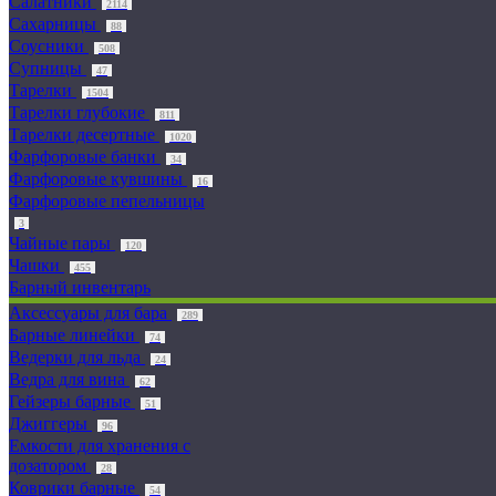
Салатники
2114
Сахарницы
88
Соусники
508
Супницы
47
Тарелки
1504
Тарелки глубокие
811
Тарелки десертные
1020
Фарфоровые банки
34
Фарфоровые кувшины
16
Фарфоровые пепельницы
3
Чайные пары
120
Чашки
455
Барный инвентарь
Аксессуары для бара
289
Барные линейки
74
Ведерки для льда
24
Ведра для вина
62
Гейзеры барные
51
Джиггеры
96
Емкости для хранения с
дозатором
28
Коврики барные
54