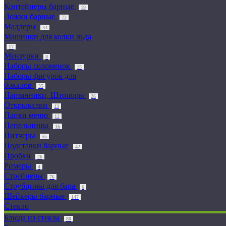
Контейнеры барные
19
Ложки барные
72
Мадлеры
33
Машинки для колки льда
17
Мензурки
8
Наборы соломенок
15
Наборы фигурок для
бокалов
35
Нарзанники, Штопоры
26
Открывалки
13
Папки меню
12
Пепельницы
16
Питчеры
55
Подставки барные
42
Пробки
26
Римеры
4
Стрейнеры
76
Струбцины для бара
6
Шейкеры барные
147
Стекло
Блюда из стекла
80