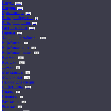
Блюда
2607
Блюдца
441
Бульонницы
104
Вазы для фруктов
4
Вазы для цветов
19
Гастроемкости
125
Горшки
87
Заварочные чайники
178
Кофейники
29
Кофейные пары
64
Кофейные чашки
250
Кружки
265
Крышки
125
Ложки
19
Менажницы
88
Молочники
172
Наборы для специй,
салфетницы
188
Пиалы
15
Подносы
9
Рамекины
54
Розетки
64