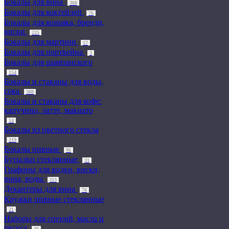
Бокалы для вина
388
Бокалы для коктейлей
76
Бокалы для коньяка, бренди,
виски
225
Бокалы для мартини
57
Бокалы для портвейна
3
Бокалы для шампанского
154
Бокалы и стаканы для воды,
сока
388
Бокалы и стаканы для кофе:
капучино, латте, макиато
14
Бокалы из цветного стекла
219
Бокалы пивные
96
Бутылки стеклянные
31
Графины для водки, виски,
вина, воды
113
Декантеры для вина
76
Кружки пивные стеклянные
21
Наборы для специй, масла и
уксуса
30