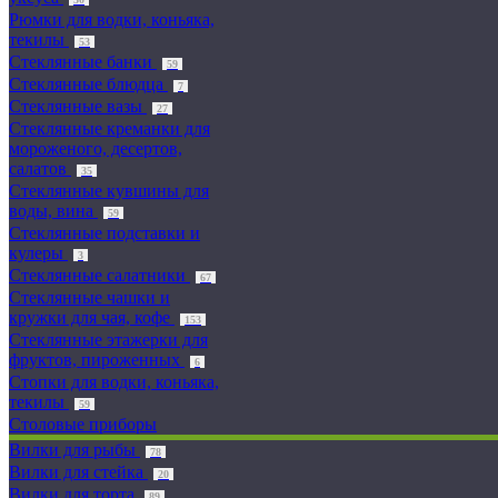
Рюмки для водки, коньяка,
текилы
53
Стеклянные банки
59
Стеклянные блюдца
7
Стеклянные вазы
27
Стеклянные креманки для
мороженого, десертов,
салатов
35
Стеклянные кувшины для
воды, вина
59
Стеклянные подставки и
кулеры
3
Стеклянные салатники
67
Стеклянные чашки и
кружки для чая, кофе
153
Стеклянные этажерки для
фруктов, пироженных
6
Стопки для водки, коньяка,
текилы
59
Столовые приборы
Вилки для рыбы
78
Вилки для стейка
20
Вилки для торта
89