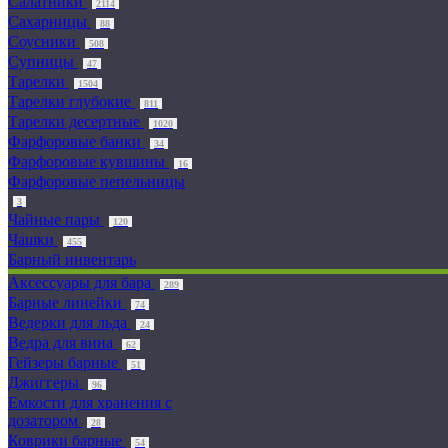
Салатники
2114
Сахарницы
88
Соусники
508
Супницы
47
Тарелки
1504
Тарелки глубокие
811
Тарелки десертные
1020
Фарфоровые банки
34
Фарфоровые кувшины
16
Фарфоровые пепельницы
3
Чайные пары
120
Чашки
455
Барный инвентарь
Аксессуары для бара
289
Барные линейки
74
Ведерки для льда
24
Ведра для вина
62
Гейзеры барные
51
Джиггеры
96
Емкости для хранения с
дозатором
28
Коврики барные
54