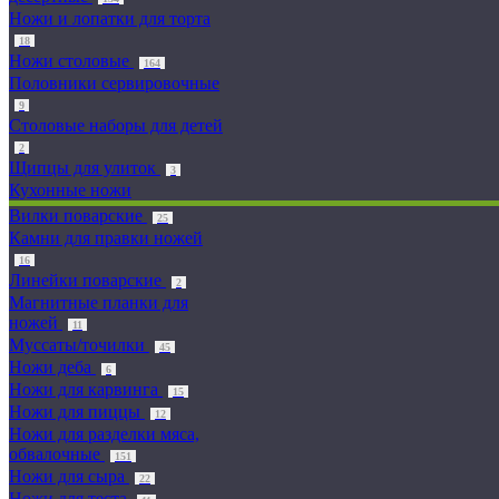
Ножи и лопатки для торта
18
Ножи столовые
164
Половники сервировочные
9
Столовые наборы для детей
2
Щипцы для улиток
3
Кухонные ножи
Вилки поварские
25
Камни для правки ножей
16
Линейки поварские
2
Магнитные планки для
ножей
11
Муссаты/точилки
45
Ножи деба
6
Ножи для карвинга
15
Ножи для пиццы
12
Ножи для разделки мяса,
обвалочные
151
Ножи для сыра
22
Ножи для теста