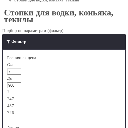
Стопки для водки, коньяка, текилы
Стопки для водки, коньяка,
текилы
Подбор по параметрам (фильтр)
Фильтр
Розничная цена
От
До
7
247
487
726
966
Акции