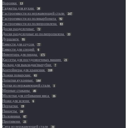
Воронки
13
Гаджеты для кухни
38
Гастроемкости из нержавеющей стали
247
Гастроемкости из поликарбоната
92
Гастроемкости из полипропилена
83
Доски разделочные
72
Доски разделочные из полипропилена
33
Дуршлаги
95
Емкости для соусов
77
Емкости для специй
6
Инвентарь для пиццы
175
Кассеты для посудомоечных машин
21
Кольца для выкладки/вырубки
7
Контейнеры для хранения
310
Ложки поварские
65
Лопатки кухонные
144
Лотки из нержавеющей стали
1
Мерные стаканы
46
Молотки для отбивания мяса
16
Ножи для зелени
6
Перчатки
19
Пинцеты
24
Половники
87
Противени
21
Сита из нержавеющей стали
34