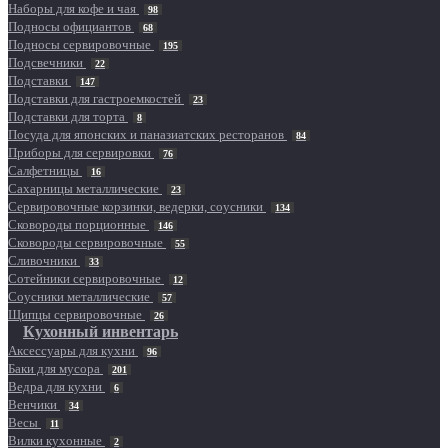
Наборы для кофе и чая
98
Подносы официантов
68
Подносы сервировочные
195
Подсвечники
22
Подставки
147
Подставки для гастроемкостей
23
Подставки для торта
8
Посуда для японских и паназиатских ресторанов
84
Приборы для сервировки
76
Салфетницы
16
Сахарницы металлические
23
Сервировочные корзинки, ведерки, соусники
134
Сковороды порционные
146
Сковороды сервировочные
55
Сливочники
33
Сотейники сервировочные
12
Соусники металлические
57
Щипцы сервировочные
26
Кухонный инвентарь
Аксессуары для кухни
96
Баки для мусора
201
Ведра для кухни
6
Венчики
34
Весы
11
Вилки кухонные
2