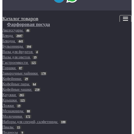
Каталог товаров
Фарфоровая посуда
Аксессуары
46
Блюда
2607
Блюдца
441
Бульонницы
104
Вазы для фруктов
4
Вазы для цветов
19
Гастроемкости
125
Горшки
87
Заварочные чайники
178
Кофейники
29
Кофейные пары
64
Кофейные чашки
250
Кружки
265
Крышки
125
Ложки
19
Менажницы
88
Молочники
172
Наборы для специй, салфетницы
188
Пиалы
15
Подносы
9