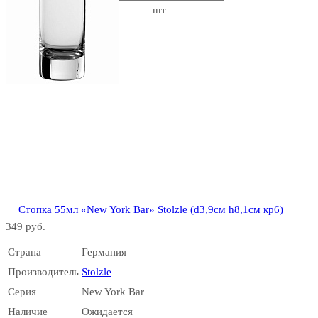
шт
Hot Shot
Invino
_Стопка 55мл «New York Bar» Stolzle (d3,9см h8,1см кр6)
349 руб.
Страна
Германия
Производитель
Stolzle
Islande
Серия
New York Bar
Наличие
Ожидается