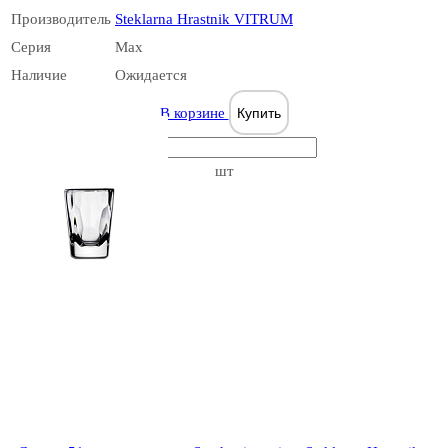
Производитель
Steklarna Hrastnik VITRUM
Серия
Max
Наличие
Ожидается
Basic Bar
В корзине
Купить
шт
Belfesta/Pure
Boston Shot