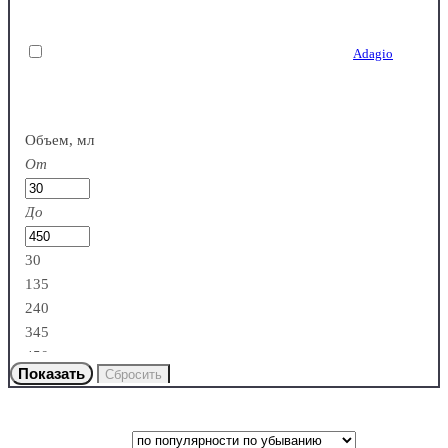
Adagio
Италия
Объем, мл
От
До
Amorphous
30
135
Словения
240
345
450
Banquet
Франция