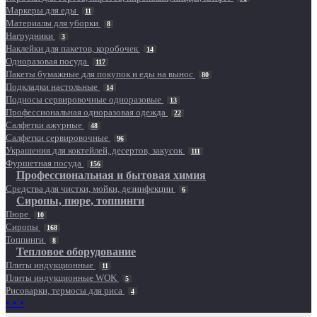
Маркеры для еды
11
Материалы для уборки
8
Нагрудники
3
Наклейки для пакетов, коробочек
14
Одноразовая посуда
117
Пакеты бумажные для покупок и еды на вынос
80
Подкладки настольные
14
Подносы сервировочные одноразовые
13
Профессиональная одноразовая одежда
22
Салфетки ажурные
48
Салфетки сервировочные
96
Украшения для коктейлей, десертов, закусок
111
Фуршетная посуда
156
Профессиональная и бытовая химия
Средства для чистки, мойки, дезинфекции
6
Сиропы, пюре, топпинги
Пюре
10
Сиропы
168
Топпинги
8
Тепловое оборудование
Плиты индукционные
11
Плиты индукционные WOK
5
Рисоварки, термосы для риса
4
• • •