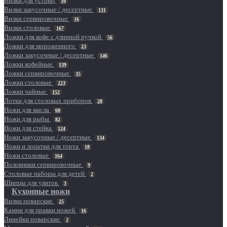
Вилки для устриц
10
Вилки закусочные / десертные
131
Вилки сервировочные
16
Вилки столовые
167
Ложки для кофе с длинной ручкой
56
Ложки для мороженного
23
Ложки закусочные / десертные
146
Ложки кофейные
139
Ложки сервировочные
35
Ложки столовые
223
Ложки чайные
152
Лотки для столовых приборов
28
Ножи для масла
60
Ножи для рыбы
82
Ножи для стейка
124
Ножи закусочные / десертные
134
Ножи и лопатки для торта
18
Ножи столовые
164
Половники сервировочные
9
Столовые наборы для детей
2
Щипцы для улиток
3
Кухонные ножи
Вилки поварские
25
Камни для правки ножей
16
Линейки поварские
2