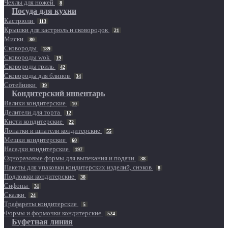
Чехлы для ножей
8
Посуда для кухни
Кастрюли
113
Крышки для кастрюль и сковородок
21
Миски
80
Сковороды
189
Сковороды wok
19
Сковороды гриль
42
Сковороды для блинов
34
Сотейники
39
Кондитерский инвентарь
Валики кондитерские
10
Делители для торта
12
Кисти кондитерские
22
Лопатки и шпатели кондитерские
55
Мешки кондитерские
60
Насадки кондитерские
197
Одноразовые формы для выпекания и подачи
38
Пакеты для упаковки кондитерских изделий, снэков
8
Подложки кондитерские
38
Сифоны
31
Скалки
24
Трафареты кондитерские
5
Формы и формочки кондитерские
524
Буфетная линия