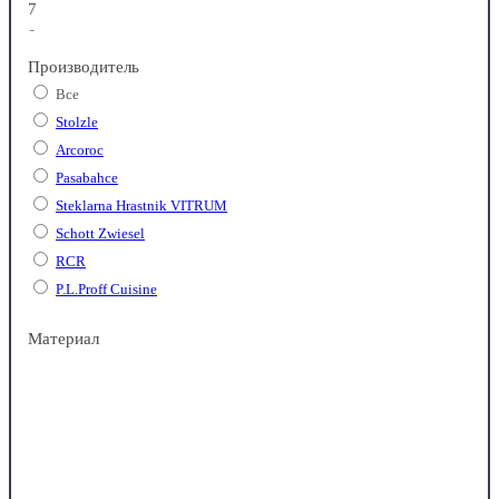
7
9
Производитель
Все
Stolzle
Arcoroc
Pasabahce
Steklarna Hrastnik VITRUM
Schott Zwiesel
RCR
P.L.Proff Cuisine
Luigi Bormioli
Материал
ОСЗ - Опытный стекольный завод