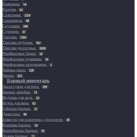
Рамекины
54
Розетки
64
Салатники
2114
Сахарницы
88
Соусники
508
Супницы
47
Тарелки
1504
Тарелки глубокие
811
Тарелки десертные
1020
Фарфоровые банки
34
Фарфоровые кувшины
16
Фарфоровые пепельницы
3
Чайные пары
120
Чашки
455
Барный инвентарь
Аксессуары для бара
289
Барные линейки
74
Ведерки для льда
24
Ведра для вина
62
Гейзеры барные
51
Джиггеры
96
Емкости для хранения с дозатором
28
Коврики барные
54
Контейнеры барные
19
Ложки барные
72