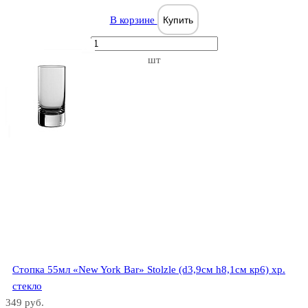
В корзине
Купить
шт
Jimm Bimm
Labyrinth
Стопка 55мл «New York Bar» Stolzle (d3,9см h8,1см кр6) хр.
стекло
Laurus
349 руб.