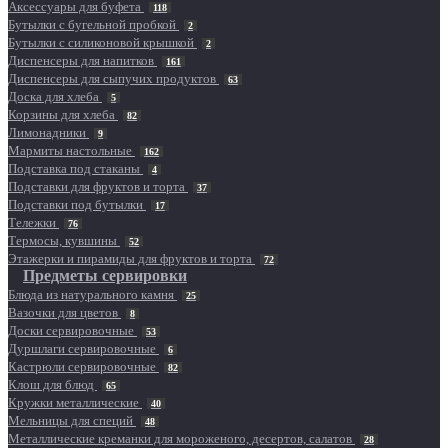
Аксессуары для буфета
118
Бутылки с бугельной пробкой
2
Бутылки с силиконовой крышкой
2
Диспенсеры для напитков
161
Диспенсеры для сыпучих продуктов
63
Доска для хлеба
5
Корзины для хлеба
82
Лимонадники
9
Мармиты настольные
162
Подставка под стаканы
4
Подставки для фруктов и торта
37
Подставки под бутылки
17
Тележки
76
Термосы, кувшины
52
Этажерки и пирамиды для фруктов и торта
72
Предметы сервировки
Блюда из натурального камня
25
Вазочки для цветов
8
Доски сервировочные
53
Дуршлаги сервировочные
6
Кастрюли сервировочные
82
Клош для блюд
65
Кружки металлические
40
Мельницы для специй
48
Металлические креманки для мороженого, десертов, салатов
28