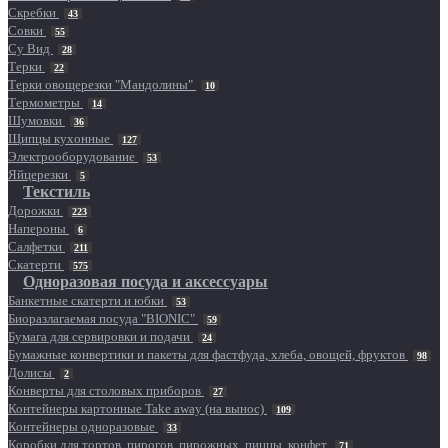
Скребки
43
Совки
55
Су Вид
28
Терки
22
Терки овощерезки "Мандолины"
10
Термометры
14
Шумовки
36
Щипцы кухонные
127
Электрооборудование
53
Яйцерезки
5
Текстиль
Дорожки
223
Напероны
6
Салфетки
211
Скатерти
575
Одноразовая посуда и аксессуары
Банкетные скатерти и юбки
53
Биоразлагаемая посуда "BIONIC"
59
Бумага для сервировки и подачи
24
Бумажные конвертики и пакеты для фастфуда, хлеба, овощей, фруктов
98
Долисы
2
Конверты для столовых приборов
27
Контейнеры картонные Take away (на вынос)
109
Контейнеры одноразовые
33
Коробки для тортов, пирогов, пирожных, пиццы, конфет
71