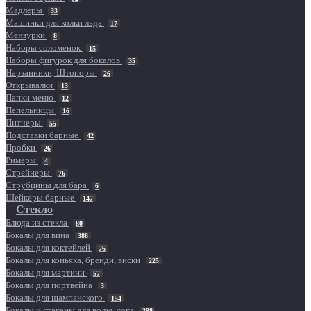
Мадлеры
33
Машинки для колки льда
17
Мензурки
8
Наборы соломенок
15
Наборы фигурок для бокалов
35
Нарзанники, Штопоры
26
Открывалки
13
Папки меню
12
Пепельницы
16
Питчеры
55
Подставки барные
42
Пробки
26
Римеры
4
Стрейнеры
76
Струбцины для бара
6
Шейкеры барные
147
Стекло
Блюда из стекла
80
Бокалы для вина
388
Бокалы для коктейлей
76
Бокалы для коньяка, бренди, виски
225
Бокалы для мартини
57
Бокалы для портвейна
3
Бокалы для шампанского
154
Бокалы и стаканы для воды, сока
388