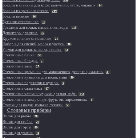
Бокалы и стаканы для кофе: капучино, латте, макиато
14
Бокалы из цветного стекла
219
Бокалы пивные
96
Бутылки стеклянные
31
Графины для водки, виски, вина, воды
113
Декантеры для вина
76
Кружки пивные стеклянные
21
Наборы для специй, масла и уксуса
30
Рюмки для водки, коньяка, текилы
53
Стеклянные банки
59
Стеклянные блюдца
7
Стеклянные вазы
27
Стеклянные креманки для мороженого, десертов, салатов
35
Стеклянные кувшины для воды, вина
59
Стеклянные подставки и кулеры
3
Стеклянные салатники
67
Стеклянные чашки и кружки для чая, кофе
153
Стеклянные этажерки для фруктов, пироженных
6
Стопки для водки, коньяка, текилы
59
Столовые приборы
Вилки для рыбы
78
Вилки для стейка
20
Вилки для торта
89
Вилки для улиток
11