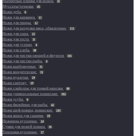
Магнитные планки для ножей
11
Муссаты/точилки
45
Ножи деба
6
Ножи для карвинга
15
Ножи для пиццы
12
Ножи для разделки мяса, обвалочные
151
Ножи для сыра
22
Ножи для теста
11
Ножи для устриц
4
Ножи для хлеба
38
Ножи для чистки овощей и фруктов
116
Ножи для чистки рыбы
4
Ножи карбовочные
31
Ножи кондитерские
31
Ножи нуазетки
29
Ножи сантоку
19
Ножи слайсеры для тонкой нарезки
88
Ножи универсальные поварские
102
Ножи усуба
6
Ножи филейные для рыбы
42
Ножи шеф повара, поварские
241
Ножи янаги для сашими
19
Ножницы кухонные
24
Сумки для ножей повара
16
Топорики кухонные
37