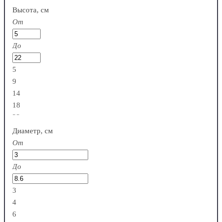
Высота, см
От
До
5
9
14
18
22
Диаметр, см
От
До
3
4
6