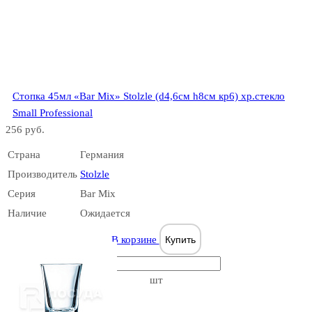
Ode
Стопка 45мл «Bar Mix» Stolzle (d4,6см h8см кр6) хр.стекло
Small Professional
256 руб.
Opera
Страна
Германия
Производитель
Stolzle
Серия
Bar Mix
Наличие
Ожидается
В корзине
Купить
Paris&Iceberg
шт