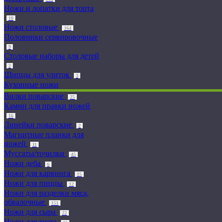
Ножи и лопатки для торта
18
Ножи столовые
164
Половники сервировочные
9
Столовые наборы для детей
2
Щипцы для улиток
3
Кухонные ножи
Вилки поварские
25
Камни для правки ножей
16
Линейки поварские
2
Магнитные планки для
ножей
11
Муссаты/точилки
45
Ножи деба
6
Ножи для карвинга
15
Ножи для пиццы
12
Ножи для разделки мяса,
обвалочные
151
Ножи для сыра
22
Ножи для теста