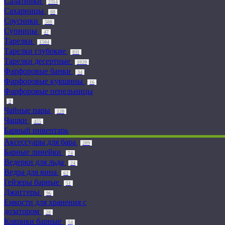
Салатники
2114
Сахарницы
88
Соусники
508
Супницы
47
Тарелки
1504
Тарелки глубокие
811
Тарелки десертные
1020
Фарфоровые банки
34
Фарфоровые кувшины
16
Фарфоровые пепельницы
3
Чайные пары
120
Чашки
455
Барный инвентарь
Аксессуары для бара
289
Барные линейки
74
Ведерки для льда
24
Ведра для вина
62
Гейзеры барные
51
Джиггеры
96
Емкости для хранения с
дозатором
28
Коврики барные
54