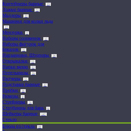
Контейнеры барные
19
Ложки барные
72
Мадлеры
33
Машинки для колки льда
17
Мензурки
8
Наборы соломенок
15
Наборы фигурок для
бокалов
35
Нарзанники, Штопоры
26
Открывалки
13
Папки меню
12
Пепельницы
16
Питчеры
55
Подставки барные
42
Пробки
26
Римеры
4
Стрейнеры
76
Струбцины для бара
6
Шейкеры барные
147
Стекло
Блюда из стекла
80