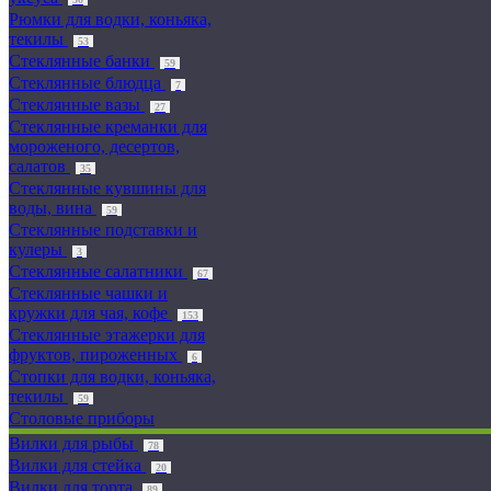
Рюмки для водки, коньяка,
текилы
53
Стеклянные банки
59
Стеклянные блюдца
7
Стеклянные вазы
27
Стеклянные креманки для
мороженого, десертов,
салатов
35
Стеклянные кувшины для
воды, вина
59
Стеклянные подставки и
кулеры
3
Стеклянные салатники
67
Стеклянные чашки и
кружки для чая, кофе
153
Стеклянные этажерки для
фруктов, пироженных
6
Стопки для водки, коньяка,
текилы
59
Столовые приборы
Вилки для рыбы
78
Вилки для стейка
20
Вилки для торта
89