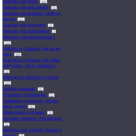
Бокалы для вина
388
Бокалы для коктейлей
76
Бокалы для коньяка, бренди,
виски
225
Бокалы для мартини
57
Бокалы для портвейна
3
Бокалы для шампанского
154
Бокалы и стаканы для воды,
сока
388
Бокалы и стаканы для кофе:
капучино, латте, макиато
14
Бокалы из цветного стекла
219
Бокалы пивные
96
Бутылки стеклянные
31
Графины для водки, виски,
вина, воды
113
Декантеры для вина
76
Кружки пивные стеклянные
21
Наборы для специй, масла и
уксуса
30