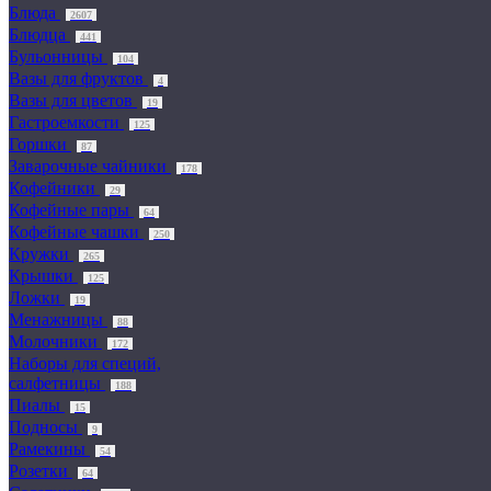
Блюда
2607
Блюдца
441
Бульонницы
104
Вазы для фруктов
4
Вазы для цветов
19
Гастроемкости
125
Горшки
87
Заварочные чайники
178
Кофейники
29
Кофейные пары
64
Кофейные чашки
250
Кружки
265
Крышки
125
Ложки
19
Менажницы
88
Молочники
172
Наборы для специй,
салфетницы
188
Пиалы
15
Подносы
9
Рамекины
54
Розетки
64