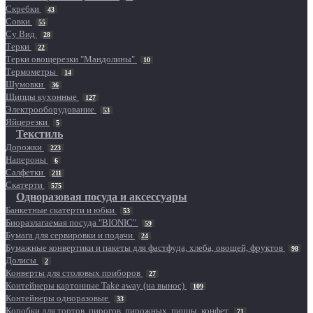
Скребки
43
Совки
55
Су Вид
28
Терки
22
Терки овощерезки "Мандолины"
10
Термометры
14
Шумовки
36
Щипцы кухонные
127
Электрооборудование
53
Яйцерезки
5
Текстиль
Дорожки
223
Напероны
6
Салфетки
211
Скатерти
575
Одноразовая посуда и аксессуары
Банкетные скатерти и юбки
53
Биоразлагаемая посуда "BIONIC"
59
Бумага для сервировки и подачи
24
Бумажные конвертики и пакеты для фастфуда, хлеба, овощей, фруктов
98
Долисы
2
Конверты для столовых приборов
27
Контейнеры картонные Take away (на вынос)
109
Контейнеры одноразовые
33
Коробки для тортов, пирогов, пирожных, пиццы, конфет
71