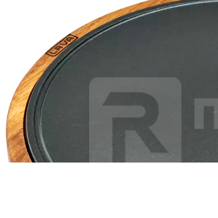
Сковорода на деревянной подставке d12см чугун, с ручкой +
вставка LAVA
4 873 руб.
Страна
Турция
Производитель
LAVA
Наличие
Ожидается
В корзине
Купить