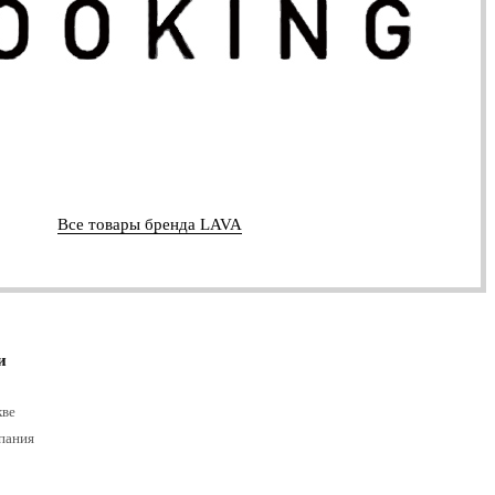
Все товары бренда LAVA
и
кве
пания