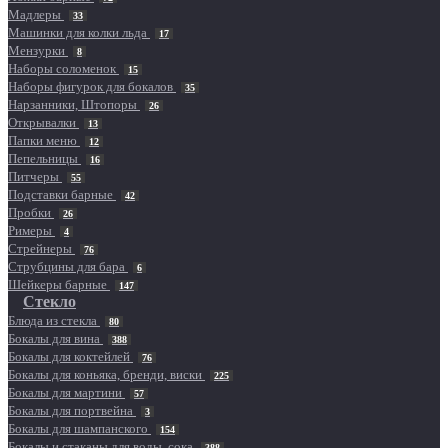
Мадлеры
33
Машинки для колки льда
17
Мензурки
8
Наборы соломенок
15
Наборы фигурок для бокалов
35
Нарзанники, Штопоры
26
Открывалки
13
Папки меню
12
Пепельницы
16
Питчеры
55
Подставки барные
42
Пробки
26
Римеры
4
Стрейнеры
76
Струбцины для бара
6
Шейкеры барные
147
Стекло
Блюда из стекла
80
Бокалы для вина
388
Бокалы для коктейлей
76
Бокалы для коньяка, бренди, виски
225
Бокалы для мартини
57
Бокалы для портвейна
3
Бокалы для шампанского
154
Бокалы и стаканы для воды, сока
388