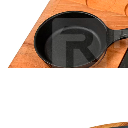
Сковорода прямоугольная чугун 32x22см с 2-мя ручками,
цв.черный LAVA
Страна
Турция
Производитель
LAVA
Наличие
Ожидается
Уведомить
В корзине
Купить
шт