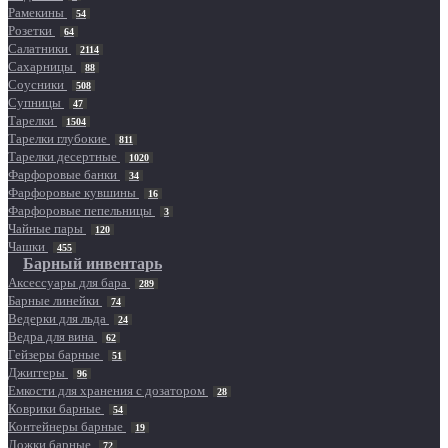
Рамекины
54
Розетки
64
Салатники
2114
Сахарницы
88
Соусники
508
Супницы
47
Тарелки
1504
Тарелки глубокие
811
Тарелки десертные
1020
Фарфоровые банки
34
Фарфоровые кувшины
16
Фарфоровые пепельницы
3
Чайные пары
120
Чашки
455
Барный инвентарь
Аксессуары для бара
289
Барные линейки
74
Ведерки для льда
24
Ведра для вина
62
Гейзеры барные
51
Джиггеры
96
Емкости для хранения с дозатором
28
Коврики барные
54
Контейнеры барные
19
Ложки барные
72