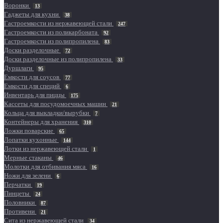
Воронки
13
Гаджеты для кухни
38
Гастроемкости из нержавеющей стали
247
Гастроемкости из поликарбоната
92
Гастроемкости из полипропилена
83
Доски разделочные
72
Доски разделочные из полипропилена
33
Дуршлаги
95
Емкости для соусов
77
Емкости для специй
6
Инвентарь для пиццы
175
Кассеты для посудомоечных машин
21
Кольца для выкладки/вырубки
7
Контейнеры для хранения
310
Ложки поварские
65
Лопатки кухонные
144
Лотки из нержавеющей стали
1
Мерные стаканы
46
Молотки для отбивания мяса
16
Ножи для зелени
6
Перчатки
19
Пинцеты
24
Половники
87
Противени
21
Сита из нержавеющей стали
34