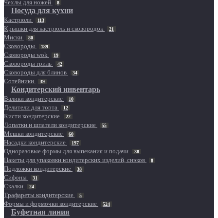
Чехлы для ножей
8
Посуда для кухни
Кастрюли
113
Крышки для кастрюль и сковородок
21
Миски
80
Сковороды
189
Сковороды wok
19
Сковороды гриль
42
Сковороды для блинов
34
Сотейники
39
Кондитерский инвентарь
Валики кондитерские
10
Делители для торта
12
Кисти кондитерские
22
Лопатки и шпатели кондитерские
55
Мешки кондитерские
60
Насадки кондитерские
197
Одноразовые формы для выпекания и подачи
38
Пакеты для упаковки кондитерских изделий, снэков
8
Подложки кондитерские
38
Сифоны
31
Скалки
24
Трафареты кондитерские
5
Формы и формочки кондитерские
524
Буфетная линия