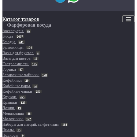
Каталог товаров
Фарфоровая посуда
Аксессуары
46
Блюда
2607
Блюдца
441
Бульонницы
104
Вазы для фруктов
4
Вазы для цветов
19
Гастроемкости
125
Горшки
87
Заварочные чайники
178
Кофейники
29
Кофейные пары
64
Кофейные чашки
250
Кружки
265
Крышки
125
Ложки
19
Менажницы
88
Молочники
172
Наборы для специй, салфетницы
188
Пиалы
15
Подносы
9