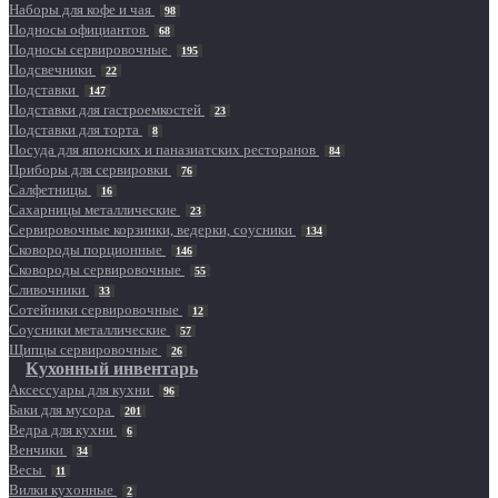
Наборы для кофе и чая
98
Подносы официантов
68
Подносы сервировочные
195
Подсвечники
22
Подставки
147
Подставки для гастроемкостей
23
Подставки для торта
8
Посуда для японских и паназиатских ресторанов
84
Приборы для сервировки
76
Салфетницы
16
Сахарницы металлические
23
Сервировочные корзинки, ведерки, соусники
134
Сковороды порционные
146
Сковороды сервировочные
55
Сливочники
33
Сотейники сервировочные
12
Соусники металлические
57
Щипцы сервировочные
26
Кухонный инвентарь
Аксессуары для кухни
96
Баки для мусора
201
Ведра для кухни
6
Венчики
34
Весы
11
Вилки кухонные
2