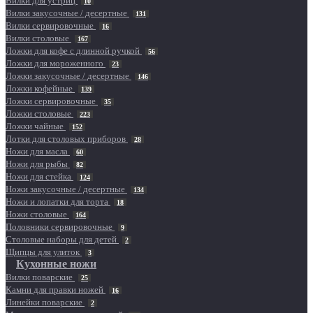
Вилки для устриц
10
Вилки закусочные / десертные
131
Вилки сервировочные
16
Вилки столовые
167
Ложки для кофе с длинной ручкой
56
Ложки для мороженного
23
Ложки закусочные / десертные
146
Ложки кофейные
139
Ложки сервировочные
35
Ложки столовые
223
Ложки чайные
152
Лотки для столовых приборов
28
Ножи для масла
60
Ножи для рыбы
82
Ножи для стейка
124
Ножи закусочные / десертные
134
Ножи и лопатки для торта
18
Ножи столовые
164
Половники сервировочные
9
Столовые наборы для детей
2
Щипцы для улиток
3
Кухонные ножи
Вилки поварские
25
Камни для правки ножей
16
Линейки поварские
2