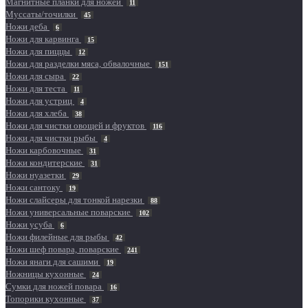
Магнитные планки для ножей
11
Муссаты/точилки
45
Ножи деба
6
Ножи для карвинга
15
Ножи для пиццы
12
Ножи для разделки мяса, обвалочные
151
Ножи для сыра
22
Ножи для теста
11
Ножи для устриц
4
Ножи для хлеба
38
Ножи для чистки овощей и фруктов
116
Ножи для чистки рыбы
4
Ножи карбовочные
31
Ножи кондитерские
31
Ножи нуазетки
29
Ножи сантоку
19
Ножи слайсеры для тонкой нарезки
88
Ножи универсальные поварские
102
Ножи усуба
6
Ножи филейные для рыбы
42
Ножи шеф повара, поварские
241
Ножи янаги для сашими
19
Ножницы кухонные
24
Сумки для ножей повара
16
Топорики кухонные
37