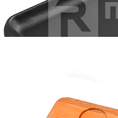
Блюдо чугун на деревянной подставке с ручкой d25.5см
LAVA
6 087 руб.
Страна
Турция
Производитель
LAVA
Наличие
Ожидается
В корзине
Купить
шт