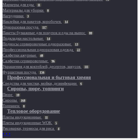
Маркеры для еды
11
Материалы для уборки
8
Нагрудники
3
Наклейки для пакетов, коробочек
14
Одноразовая посуда
117
Пакеты бумажные для покупок и еды на вынос
80
Подкладки настольные
14
Подносы сервировочные одноразовые
13
Профессиональная одноразовая одежда
22
Салфетки ажурные
48
Салфетки сервировочные
96
Украшения для коктейлей, десертов, закусок
111
Фуршетная посуда
156
Профессиональная и бытовая химия
Средства для чистки, мойки, дезинфекции
6
Сиропы, пюре, топпинги
Пюре
10
Сиропы
168
Топпинги
8
Тепловое оборудование
Плиты индукционные
11
Плиты индукционные WOK
5
Рисоварки, термосы для риса
4
• • •