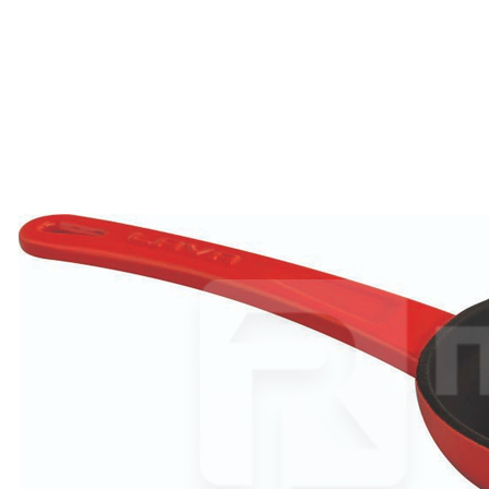
шт
Блюдо чугун на деревянной подставке d34см LAVA
5 943 руб.
Страна
Турция
Производитель
LAVA
Наличие
Ожидается