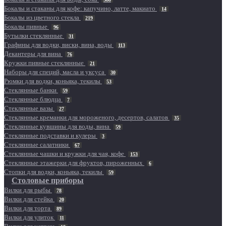
Бокалы и стаканы для кофе: капучино, латте, макиато
14
Бокалы из цветного стекла
219
Бокалы пивные
96
Бутылки стеклянные
31
Графины для водки, виски, вина, воды
113
Декантеры для вина
76
Кружки пивные стеклянные
21
Наборы для специй, масла и уксуса
30
Рюмки для водки, коньяка, текилы
53
Стеклянные банки
59
Стеклянные блюдца
7
Стеклянные вазы
27
Стеклянные креманки для мороженого, десертов, салатов
35
Стеклянные кувшины для воды, вина
59
Стеклянные подставки и кулеры
3
Стеклянные салатники
67
Стеклянные чашки и кружки для чая, кофе
153
Стеклянные этажерки для фруктов, пироженных
6
Стопки для водки, коньяка, текилы
59
Столовые приборы
Вилки для рыбы
78
Вилки для стейка
20
Вилки для торта
89
Вилки для улиток
11