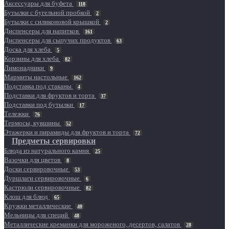
Аксессуары для буфета
118
Бутылки с бугельной пробкой
2
Бутылки с силиконовой крышкой
2
Диспенсеры для напитков
161
Диспенсеры для сыпучих продуктов
63
Доска для хлеба
5
Корзины для хлеба
82
Лимонадники
9
Мармиты настольные
162
Подставка под стаканы
4
Подставки для фруктов и торта
37
Подставки под бутылки
17
Тележки
76
Термосы, кувшины
52
Этажерки и пирамиды для фруктов и торта
72
Предметы сервировки
Блюда из натурального камня
25
Вазочки для цветов
8
Доски сервировочные
53
Дуршлаги сервировочные
6
Кастрюли сервировочные
82
Клош для блюд
65
Кружки металлические
40
Мельницы для специй
48
Металлические креманки для мороженого, десертов, салатов
28