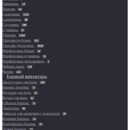
Рамекины
54
Розетки
64
Салатники
2114
Сахарницы
88
Соусники
508
Супницы
47
Тарелки
1504
Тарелки глубокие
811
Тарелки десертные
1020
Фарфоровые банки
34
Фарфоровые кувшины
16
Фарфоровые пепельницы
3
Чайные пары
120
Чашки
455
Барный инвентарь
Аксессуары для бара
289
Барные линейки
74
Ведерки для льда
24
Ведра для вина
62
Гейзеры барные
51
Джиггеры
96
Емкости для хранения с дозатором
28
Коврики барные
54
Контейнеры барные
19
Ложки барные
72