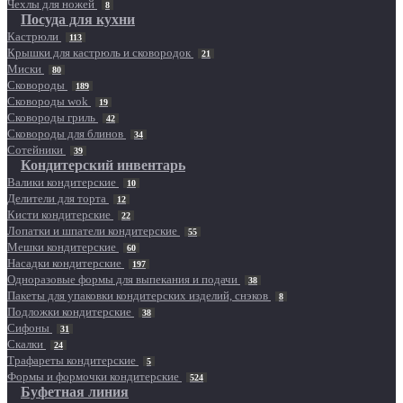
Чехлы для ножей
8
Посуда для кухни
Кастрюли
113
Крышки для кастрюль и сковородок
21
Миски
80
Сковороды
189
Сковороды wok
19
Сковороды гриль
42
Сковороды для блинов
34
Сотейники
39
Кондитерский инвентарь
Валики кондитерские
10
Делители для торта
12
Кисти кондитерские
22
Лопатки и шпатели кондитерские
55
Мешки кондитерские
60
Насадки кондитерские
197
Одноразовые формы для выпекания и подачи
38
Пакеты для упаковки кондитерских изделий, снэков
8
Подложки кондитерские
38
Сифоны
31
Скалки
24
Трафареты кондитерские
5
Формы и формочки кондитерские
524
Буфетная линия