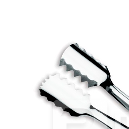
Поднос 46x36 см, прямоугольный с антискользящей
поверхностью, WAS
1 017 руб.
Страна
Германия
Производитель
WAS
Наличие
Ожидается
В корзине
Купить
шт