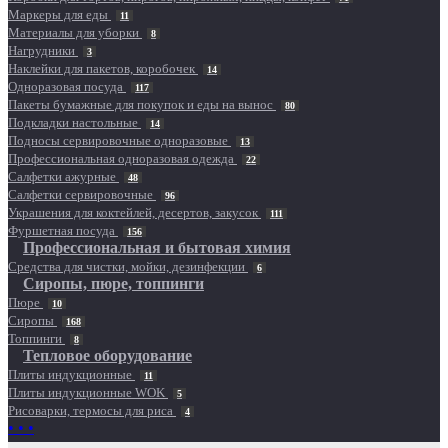
Маркеры для еды
11
Материалы для уборки
8
Нагрудники
3
Наклейки для пакетов, коробочек
14
Одноразовая посуда
117
Пакеты бумажные для покупок и еды на вынос
80
Подкладки настольные
14
Подносы сервировочные одноразовые
13
Профессиональная одноразовая одежда
22
Салфетки ажурные
48
Салфетки сервировочные
96
Украшения для коктейлей, десертов, закусок
111
Фуршетная посуда
156
Профессиональная и бытовая химия
Средства для чистки, мойки, дезинфекции
6
Сиропы, пюре, топпинги
Пюре
10
Сиропы
168
Топпинги
8
Тепловое оборудование
Плиты индукционные
11
Плиты индукционные WOK
5
Рисоварки, термосы для риса
4
• • •