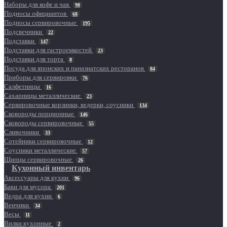
Наборы для кофе и чая
98
Подносы официантов
68
Подносы сервировочные
195
Подсвечники
22
Подставки
147
Подставки для гастроемкостей
23
Подставки для торта
8
Посуда для японских и паназиатских ресторанов
84
Приборы для сервировки
76
Салфетницы
16
Сахарницы металлические
23
Сервировочные корзинки, ведерки, соусники
134
Сковороды порционные
146
Сковороды сервировочные
55
Сливочники
33
Сотейники сервировочные
12
Соусники металлические
57
Щипцы сервировочные
26
Кухонный инвентарь
Аксессуары для кухни
96
Баки для мусора
201
Ведра для кухни
6
Венчики
34
Весы
11
Вилки кухонные
2