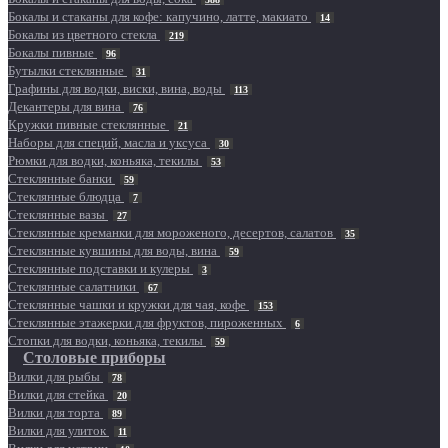
Бокалы и стаканы для кофе: капучино, латте, макиато
14
Бокалы из цветного стекла
219
Бокалы пивные
96
Бутылки стеклянные
31
Графины для водки, виски, вина, воды
113
Декантеры для вина
76
Кружки пивные стеклянные
21
Наборы для специй, масла и уксуса
30
Рюмки для водки, коньяка, текилы
53
Стеклянные банки
59
Стеклянные блюдца
7
Стеклянные вазы
27
Стеклянные креманки для мороженого, десертов, салатов
35
Стеклянные кувшины для воды, вина
59
Стеклянные подставки и кулеры
3
Стеклянные салатники
67
Стеклянные чашки и кружки для чая, кофе
153
Стеклянные этажерки для фруктов, пироженных
6
Стопки для водки, коньяка, текилы
59
Столовые приборы
Вилки для рыбы
78
Вилки для стейка
20
Вилки для торта
89
Вилки для улиток
11