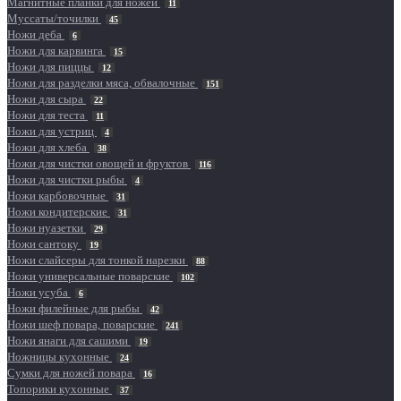
Магнитные планки для ножей
11
Муссаты/точилки
45
Ножи деба
6
Ножи для карвинга
15
Ножи для пиццы
12
Ножи для разделки мяса, обвалочные
151
Ножи для сыра
22
Ножи для теста
11
Ножи для устриц
4
Ножи для хлеба
38
Ножи для чистки овощей и фруктов
116
Ножи для чистки рыбы
4
Ножи карбовочные
31
Ножи кондитерские
31
Ножи нуазетки
29
Ножи сантоку
19
Ножи слайсеры для тонкой нарезки
88
Ножи универсальные поварские
102
Ножи усуба
6
Ножи филейные для рыбы
42
Ножи шеф повара, поварские
241
Ножи янаги для сашими
19
Ножницы кухонные
24
Сумки для ножей повара
16
Топорики кухонные
37