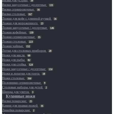
Вилки для устриц
10
Вилки закусочные / десертные
131
Вилки сервировочные
16
Вилки столовые
167
Ложки для кофе с длинной ручкой
56
Ложки для мороженного
23
Ложки закусочные / десертные
146
Ложки кофейные
139
Ложки сервировочные
35
Ложки столовые
223
Ложки чайные
152
Лотки для столовых приборов
28
Ножи для масла
60
Ножи для рыбы
82
Ножи для стейка
124
Ножи закусочные / десертные
134
Ножи и лопатки для торта
18
Ножи столовые
164
Половники сервировочные
9
Столовые наборы для детей
2
Щипцы для улиток
3
Кухонные ножи
Вилки поварские
25
Камни для правки ножей
16
Линейки поварские
2