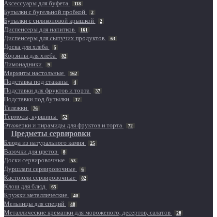
Аксессуары для буфета
118
Бутылки с бугельной пробкой
2
Бутылки с силиконовой крышкой
2
Диспенсеры для напитков
161
Диспенсеры для сыпучих продуктов
63
Доска для хлеба
5
Корзины для хлеба
82
Лимонадники
9
Мармиты настольные
162
Подставка под стаканы
4
Подставки для фруктов и торта
37
Подставки под бутылки
17
Тележки
76
Термосы, кувшины
52
Этажерки и пирамиды для фруктов и торта
72
Предметы сервировки
Блюда из натурального камня
25
Вазочки для цветов
8
Доски сервировочные
53
Дуршлаги сервировочные
6
Кастрюли сервировочные
82
Клош для блюд
65
Кружки металлические
40
Мельницы для специй
48
Металлические креманки для мороженого, десертов, салатов
28