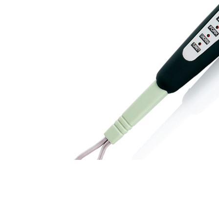
Щетка L=15 см, кухонная с пластиковой ручкой, зеленая, WAS
480 руб.
Страна
Германия
Производитель
WAS
Наличие
Ожидается
В корзине
Купить
шт