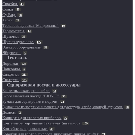
Скребки
43
Совки
55
Су Вид
28
Терки
22
Терки овощерезки "Мандолины"
10
Термометры
14
Шумовки
36
Щипцы кухонные
127
Электрооборудование
53
Яйцерезки
5
Текстиль
Дорожки
223
Напероны
6
Салфетки
211
Скатерти
575
Одноразовая посуда и аксессуары
Банкетные скатерти и юбки
53
Биоразлагаемая посуда "BIONIC"
59
Бумага для сервировки и подачи
24
Бумажные конвертики и пакеты для фастфуда, хлеба, овощей, фруктов
98
Долисы
2
Конверты для столовых приборов
27
Контейнеры картонные Take away (на вынос)
109
Контейнеры одноразовые
33
Коробки для тортов, пирогов, пирожных, пиццы, конфет
71