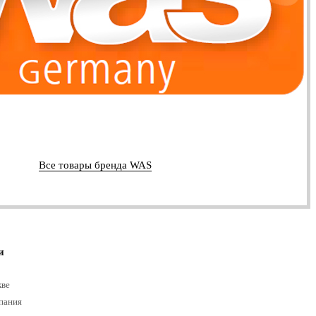
Все товары бренда WAS
и
кве
пания