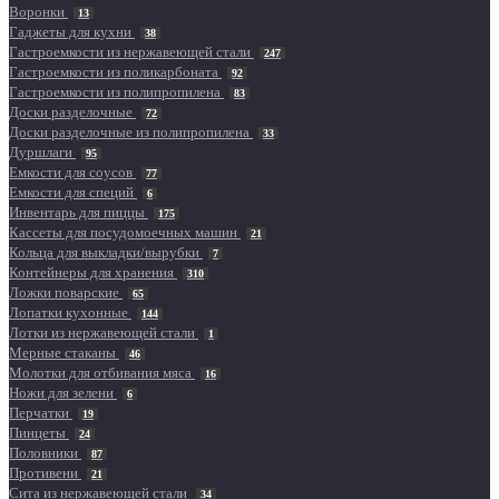
Воронки
13
Гаджеты для кухни
38
Гастроемкости из нержавеющей стали
247
Гастроемкости из поликарбоната
92
Гастроемкости из полипропилена
83
Доски разделочные
72
Доски разделочные из полипропилена
33
Дуршлаги
95
Емкости для соусов
77
Емкости для специй
6
Инвентарь для пиццы
175
Кассеты для посудомоечных машин
21
Кольца для выкладки/вырубки
7
Контейнеры для хранения
310
Ложки поварские
65
Лопатки кухонные
144
Лотки из нержавеющей стали
1
Мерные стаканы
46
Молотки для отбивания мяса
16
Ножи для зелени
6
Перчатки
19
Пинцеты
24
Половники
87
Противени
21
Сита из нержавеющей стали
34