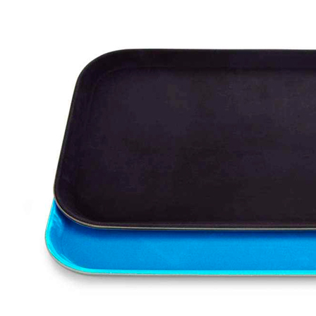
Термометр 40 см, цифровой, WAS
2 995 руб.
Страна
Германия
Производитель
WAS
Наличие
Ожидается
В корзине
Купить
шт