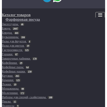
Каталог товаров
Фарфоровая посуда
Аксессуары
46
Блюда
2607
Блюдца
441
Бульонницы
104
Вазы для фруктов
4
Вазы для цветов
19
Гастроемкости
125
Горшки
87
Заварочные чайники
178
Кофейники
29
Кофейные пары
64
Кофейные чашки
250
Кружки
265
Крышки
125
Ложки
19
Менажницы
88
Молочники
172
Наборы для специй, салфетницы
188
Пиалы
15
Подносы
9