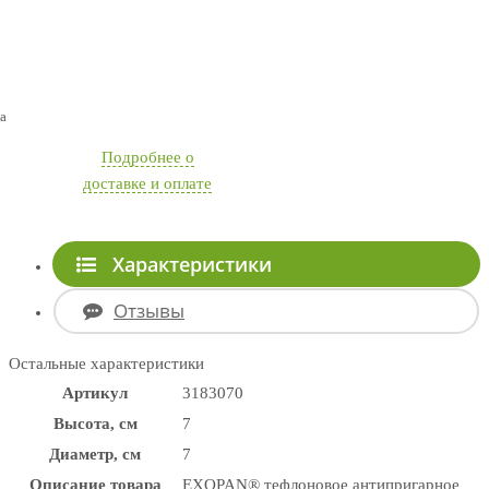
а
Подробнее о
доставке и оплате
Характеристики
Отзывы
Остальные характеристики
Артикул
3183070
Высота, см
7
Диаметр, см
7
Описание товара
EXOPAN® тефлоновое антипригарное