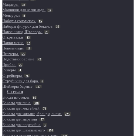
Мадлеры
33
Машинки для колки льда
17
Мензурки
8
Наборы соломенок
15
Наборы фигурок для бокалов
35
Нарзанники, Штопоры
26
Открывалки
13
Папки меню
12
Пепельницы
16
Питчеры
55
Подставки барные
42
Пробки
26
Римеры
4
Стрейнеры
76
Струбцины для бара
6
Шейкеры барные
147
Стекло
Блюда из стекла
80
Бокалы для вина
388
Бокалы для коктейлей
76
Бокалы для коньяка, бренди, виски
225
Бокалы для мартини
57
Бокалы для портвейна
3
Бокалы для шампанского
154
Бокалы и стаканы для воды, сока
388