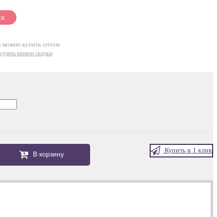
ся
р можно купить оптом
судить размер скидки
Купить в 1 клик
В корзину