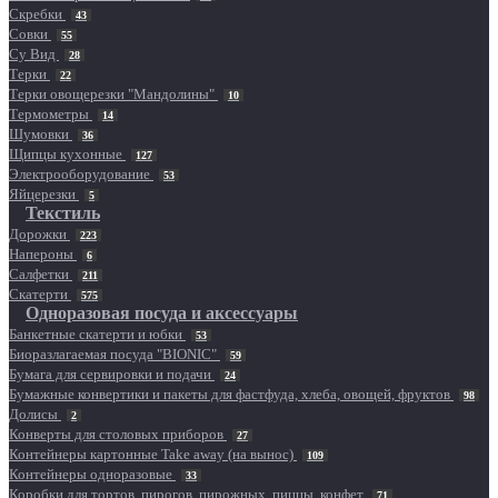
Скребки
43
Совки
55
Су Вид
28
Терки
22
Терки овощерезки "Мандолины"
10
Термометры
14
Шумовки
36
Щипцы кухонные
127
Электрооборудование
53
Яйцерезки
5
Текстиль
Дорожки
223
Напероны
6
Салфетки
211
Скатерти
575
Одноразовая посуда и аксессуары
Банкетные скатерти и юбки
53
Биоразлагаемая посуда "BIONIC"
59
Бумага для сервировки и подачи
24
Бумажные конвертики и пакеты для фастфуда, хлеба, овощей, фруктов
98
Долисы
2
Конверты для столовых приборов
27
Контейнеры картонные Take away (на вынос)
109
Контейнеры одноразовые
33
Коробки для тортов, пирогов, пирожных, пиццы, конфет
71