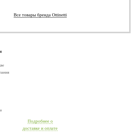
Все товары бренда Ottinetti
и
кве
пания
а
Подробнее о
доставке и оплате