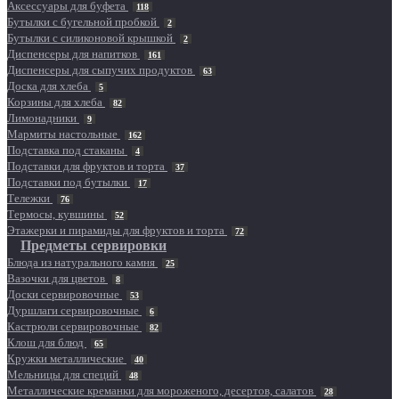
Аксессуары для буфета
118
Бутылки с бугельной пробкой
2
Бутылки с силиконовой крышкой
2
Диспенсеры для напитков
161
Диспенсеры для сыпучих продуктов
63
Доска для хлеба
5
Корзины для хлеба
82
Лимонадники
9
Мармиты настольные
162
Подставка под стаканы
4
Подставки для фруктов и торта
37
Подставки под бутылки
17
Тележки
76
Термосы, кувшины
52
Этажерки и пирамиды для фруктов и торта
72
Предметы сервировки
Блюда из натурального камня
25
Вазочки для цветов
8
Доски сервировочные
53
Дуршлаги сервировочные
6
Кастрюли сервировочные
82
Клош для блюд
65
Кружки металлические
40
Мельницы для специй
48
Металлические креманки для мороженого, десертов, салатов
28