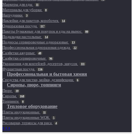
Маркеры для еды
11
Материалы для уборки
8
Нагрудники
3
Наклейки для пакетов, коробочек
14
Одноразовая посуда
117
Пакеты бумажные для покупок и еды на вынос
80
Подкладки настольные
14
Подносы сервировочные одноразовые
13
Профессиональная одноразовая одежда
22
Салфетки ажурные
48
Салфетки сервировочные
96
Украшения для коктейлей, десертов, закусок
111
Фуршетная посуда
156
Профессиональная и бытовая химия
Средства для чистки, мойки, дезинфекции
6
Сиропы, пюре, топпинги
Пюре
10
Сиропы
168
Топпинги
8
Тепловое оборудование
Плиты индукционные
11
Плиты индукционные WOK
5
Рисоварки, термосы для риса
4
• • •