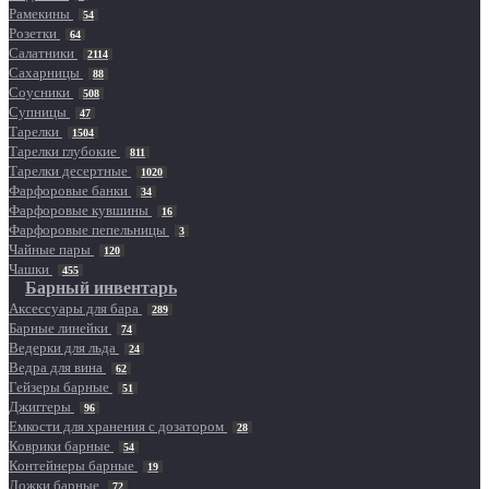
Рамекины
54
Розетки
64
Салатники
2114
Сахарницы
88
Соусники
508
Супницы
47
Тарелки
1504
Тарелки глубокие
811
Тарелки десертные
1020
Фарфоровые банки
34
Фарфоровые кувшины
16
Фарфоровые пепельницы
3
Чайные пары
120
Чашки
455
Барный инвентарь
Аксессуары для бара
289
Барные линейки
74
Ведерки для льда
24
Ведра для вина
62
Гейзеры барные
51
Джиггеры
96
Емкости для хранения с дозатором
28
Коврики барные
54
Контейнеры барные
19
Ложки барные
72