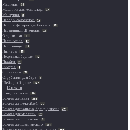
Мадлеры
33
Машинки для колки льда
17
Мензурки
8
Наборы соломенок
15
Наборы фигурок для бокалов
35
Нарзанники, Штопоры
26
Открывалки
13
Папки меню
12
Пепельницы
16
Питчеры
55
Подставки барные
42
Пробки
26
Римеры
4
Стрейнеры
76
Струбцины для бара
6
Шейкеры барные
147
Стекло
Блюда из стекла
80
Бокалы для вина
388
Бокалы для коктейлей
76
Бокалы для коньяка, бренди, виски
225
Бокалы для мартини
57
Бокалы для портвейна
3
Бокалы для шампанского
154
Бокалы и стаканы для воды, сока
388