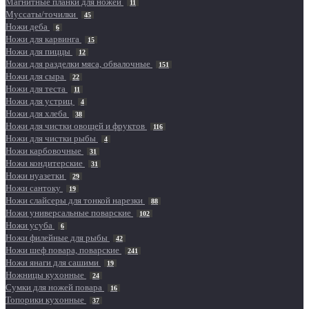
Магнитные планки для ножей
11
Муссаты/точилки
45
Ножи деба
6
Ножи для карвинга
15
Ножи для пиццы
12
Ножи для разделки мяса, обвалочные
151
Ножи для сыра
22
Ножи для теста
11
Ножи для устриц
4
Ножи для хлеба
38
Ножи для чистки овощей и фруктов
116
Ножи для чистки рыбы
4
Ножи карбовочные
31
Ножи кондитерские
31
Ножи нуазетки
29
Ножи сантоку
19
Ножи слайсеры для тонкой нарезки
88
Ножи универсальные поварские
102
Ножи усуба
6
Ножи филейные для рыбы
42
Ножи шеф повара, поварские
241
Ножи янаги для сашими
19
Ножницы кухонные
24
Сумки для ножей повара
16
Топорики кухонные
37