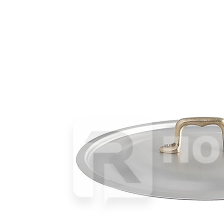
Сотейник антиприг./алюмин. d18см h13см с латунной ручкой
«DONNA» Ottinetti
4 996 руб.
Страна
Италия
Производитель
Ottinetti
Серия
DONNA
Наличие
Ожидается
В корзине
Купить