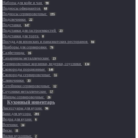
Наборы для кофе и чая
98
Подносы официантов
68
Подносы сервировочные
195
Подсвечники
22
Подставки
147
Подставки для гастроемкостей
23
Подставки для торта
8
Посуда для японских и паназиатских ресторанов
84
Приборы для сервировки
76
Салфетницы
16
Сахарницы металлические
23
Сервировочные корзинки, ведерки, соусники
134
Сковороды порционные
146
Сковороды сервировочные
55
Сливочники
33
Сотейники сервировочные
12
Соусники металлические
57
Щипцы сервировочные
26
Кухонный инвентарь
Аксессуары для кухни
96
Баки для мусора
201
Ведра для кухни
6
Венчики
34
Весы
11
Вилки кухонные
2