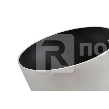
Дуршлаг d24см h12,5см алюмин. с ножками и латунными
ручками «DONNA» Ottinetti
3 777 руб.
Страна
Италия
Производитель
Ottinetti
Серия
DONNA
Наличие
Ожидается
В корзине
Купить
шт