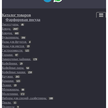
Каталог товаров
Фарфоровая посуда
Аксессуары
46
Блюда
2607
Блюдца
441
Бульонницы
104
Вазы для фруктов
4
Вазы для цветов
19
Гастроемкости
125
Горшки
87
Заварочные чайники
178
Кофейники
29
Кофейные пары
64
Кофейные чашки
250
Кружки
265
Крышки
125
Ложки
19
Менажницы
88
Молочники
172
Наборы для специй, салфетницы
188
Пиалы
15
Подносы
9