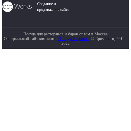
Создание и
продвижение сайта
Посуда для ресторанов и баров оптом в Москве
Официальный сайт компании
"Посуда Европы"
, © Rposuda.ru, 2012 -
2022