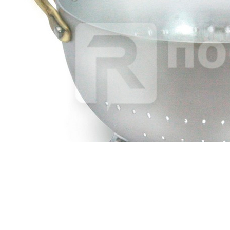
Сковорода алюмин. d12см h3,5см с бронзовой ручкой
«TAVOLA» Ottinetti
1 815 руб.
Страна
Италия
Производитель
Ottinetti
Серия
TAVOLA
Наличие
Ожидается
В корзине
Купить
шт