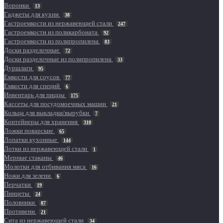
Воронки
13
Гаджеты для кухни
38
Гастроемкости из нержавеющей стали
247
Гастроемкости из поликарбоната
92
Гастроемкости из полипропилена
83
Доски разделочные
72
Доски разделочные из полипропилена
33
Дуршлаги
95
Емкости для соусов
77
Емкости для специй
6
Инвентарь для пиццы
175
Кассеты для посудомоечных машин
21
Кольца для выкладки/вырубки
7
Контейнеры для хранения
310
Ложки поварские
65
Лопатки кухонные
144
Лотки из нержавеющей стали
1
Мерные стаканы
46
Молотки для отбивания мяса
16
Ножи для зелени
6
Перчатки
19
Пинцеты
24
Половники
87
Противени
21
Сита из нержавеющей стали
34