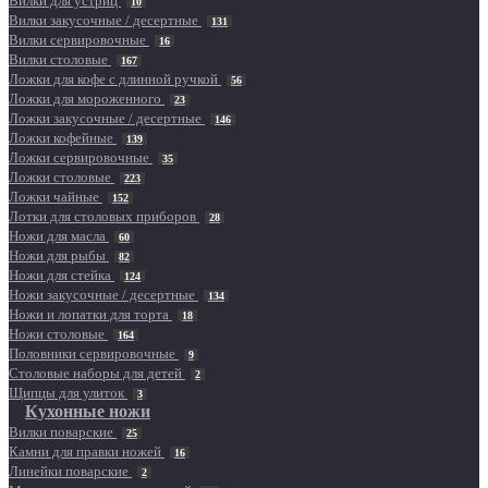
Вилки для устриц
10
Вилки закусочные / десертные
131
Вилки сервировочные
16
Вилки столовые
167
Ложки для кофе с длинной ручкой
56
Ложки для мороженного
23
Ложки закусочные / десертные
146
Ложки кофейные
139
Ложки сервировочные
35
Ложки столовые
223
Ложки чайные
152
Лотки для столовых приборов
28
Ножи для масла
60
Ножи для рыбы
82
Ножи для стейка
124
Ножи закусочные / десертные
134
Ножи и лопатки для торта
18
Ножи столовые
164
Половники сервировочные
9
Столовые наборы для детей
2
Щипцы для улиток
3
Кухонные ножи
Вилки поварские
25
Камни для правки ножей
16
Линейки поварские
2