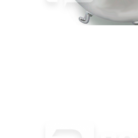
Чаша для супа алюмин. 1,2л d16см с 2 бронз. ручками на 3
ножках «TAVOLA» Ottinetti
2 973 руб.
Страна
Италия