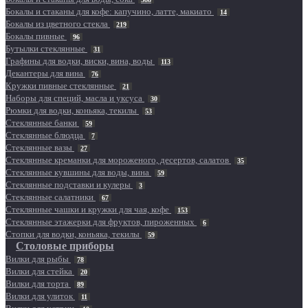
Бокалы и стаканы для кофе: капучино, латте, макиато
14
Бокалы из цветного стекла
219
Бокалы пивные
96
Бутылки стеклянные
31
Графины для водки, виски, вина, воды
113
Декантеры для вина
76
Кружки пивные стеклянные
21
Наборы для специй, масла и уксуса
30
Рюмки для водки, коньяка, текилы
53
Стеклянные банки
59
Стеклянные блюдца
7
Стеклянные вазы
27
Стеклянные креманки для мороженого, десертов, салатов
35
Стеклянные кувшины для воды, вина
59
Стеклянные подставки и кулеры
3
Стеклянные салатники
67
Стеклянные чашки и кружки для чая, кофе
153
Стеклянные этажерки для фруктов, пироженных
6
Стопки для водки, коньяка, текилы
59
Столовые приборы
Вилки для рыбы
78
Вилки для стейка
20
Вилки для торта
89
Вилки для улиток
11