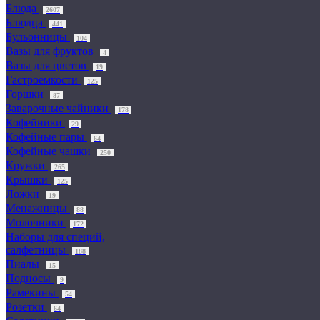
Блюда
2607
Блюдца
441
Бульонницы
104
Вазы для фруктов
4
Вазы для цветов
19
Гастроемкости
125
Горшки
87
Заварочные чайники
178
Кофейники
29
Кофейные пары
64
Кофейные чашки
250
Кружки
265
Крышки
125
Ложки
19
Менажницы
88
Молочники
172
Наборы для специй,
салфетницы
188
Пиалы
15
Подносы
9
Рамекины
54
Розетки
64