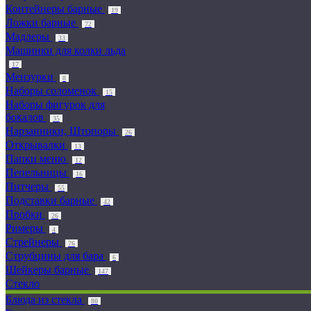
Контейнеры барные
19
Ложки барные
72
Мадлеры
33
Машинки для колки льда
17
Мензурки
8
Наборы соломенок
15
Наборы фигурок для
бокалов
35
Нарзанники, Штопоры
26
Открывалки
13
Папки меню
12
Пепельницы
16
Питчеры
55
Подставки барные
42
Пробки
26
Римеры
4
Стрейнеры
76
Струбцины для бара
6
Шейкеры барные
147
Стекло
Блюда из стекла
80