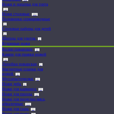
Ножи и лопатки для торта
18
Ножи столовые
164
Половники сервировочные
9
Столовые наборы для детей
2
Щипцы для улиток
3
Кухонные ножи
Вилки поварские
25
Камни для правки ножей
16
Линейки поварские
2
Магнитные планки для
ножей
11
Муссаты/точилки
45
Ножи деба
6
Ножи для карвинга
15
Ножи для пиццы
12
Ножи для разделки мяса,
обвалочные
151
Ножи для сыра
22
Ножи для теста