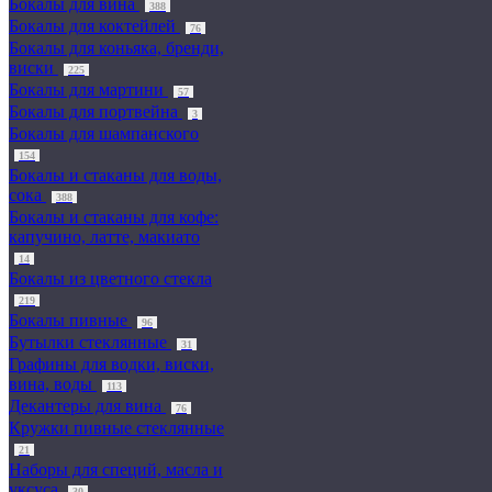
Бокалы для вина
388
Бокалы для коктейлей
76
Бокалы для коньяка, бренди,
виски
225
Бокалы для мартини
57
Бокалы для портвейна
3
Бокалы для шампанского
154
Бокалы и стаканы для воды,
сока
388
Бокалы и стаканы для кофе:
капучино, латте, макиато
14
Бокалы из цветного стекла
219
Бокалы пивные
96
Бутылки стеклянные
31
Графины для водки, виски,
вина, воды
113
Декантеры для вина
76
Кружки пивные стеклянные
21
Наборы для специй, масла и
уксуса
30