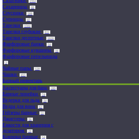
Салатники
2114
Сахарницы
88
Соусники
508
Супницы
47
Тарелки
1504
Тарелки глубокие
811
Тарелки десертные
1020
Фарфоровые банки
34
Фарфоровые кувшины
16
Фарфоровые пепельницы
3
Чайные пары
120
Чашки
455
Барный инвентарь
Аксессуары для бара
289
Барные линейки
74
Ведерки для льда
24
Ведра для вина
62
Гейзеры барные
51
Джиггеры
96
Емкости для хранения с
дозатором
28
Коврики барные
54