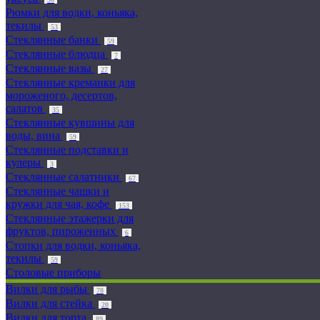
Рюмки для водки, коньяка,
текилы
53
Стеклянные банки
59
Стеклянные блюдца
7
Стеклянные вазы
27
Стеклянные креманки для
мороженого, десертов,
салатов
35
Стеклянные кувшины для
воды, вина
59
Стеклянные подставки и
кулеры
3
Стеклянные салатники
67
Стеклянные чашки и
кружки для чая, кофе
153
Стеклянные этажерки для
фруктов, пироженных
6
Стопки для водки, коньяка,
текилы
59
Столовые приборы
Вилки для рыбы
78
Вилки для стейка
20
Вилки для торта
89