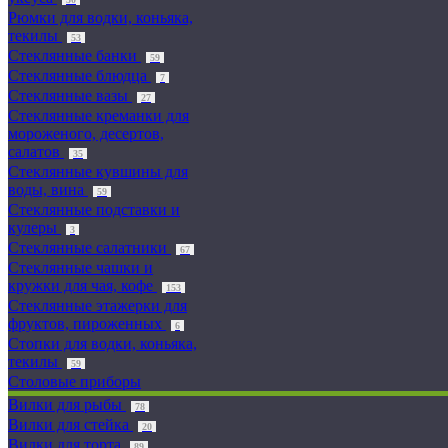
Рюмки для водки, коньяка,
текилы
53
Стеклянные банки
59
Стеклянные блюдца
7
Стеклянные вазы
27
Стеклянные креманки для
мороженого, десертов,
салатов
35
Стеклянные кувшины для
воды, вина
59
Стеклянные подставки и
кулеры
3
Стеклянные салатники
67
Стеклянные чашки и
кружки для чая, кофе
153
Стеклянные этажерки для
фруктов, пироженных
6
Стопки для водки, коньяка,
текилы
59
Столовые приборы
Вилки для рыбы
78
Вилки для стейка
20
Вилки для торта
89