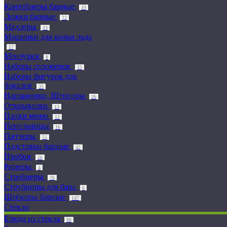
Контейнеры барные
19
Ложки барные
72
Мадлеры
33
Машинки для колки льда
17
Мензурки
8
Наборы соломенок
15
Наборы фигурок для
бокалов
35
Нарзанники, Штопоры
26
Открывалки
13
Папки меню
12
Пепельницы
16
Питчеры
55
Подставки барные
42
Пробки
26
Римеры
4
Стрейнеры
76
Струбцины для бара
6
Шейкеры барные
147
Стекло
Блюда из стекла
80