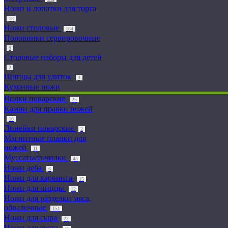
Ножи и лопатки для торта
18
Ножи столовые
164
Половники сервировочные
9
Столовые наборы для детей
2
Щипцы для улиток
3
Кухонные ножи
Вилки поварские
25
Камни для правки ножей
16
Линейки поварские
2
Магнитные планки для
ножей
11
Муссаты/точилки
45
Ножи деба
6
Ножи для карвинга
15
Ножи для пиццы
12
Ножи для разделки мяса,
обвалочные
151
Ножи для сыра
22
Ножи для теста