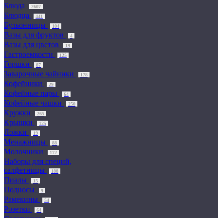
Блюда
2607
Блюдца
441
Бульонницы
104
Вазы для фруктов
4
Вазы для цветов
19
Гастроемкости
125
Горшки
87
Заварочные чайники
178
Кофейники
29
Кофейные пары
64
Кофейные чашки
250
Кружки
265
Крышки
125
Ложки
19
Менажницы
88
Молочники
172
Наборы для специй,
салфетницы
188
Пиалы
15
Подносы
9
Рамекины
54
Розетки
64