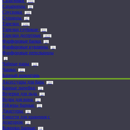
Салатники
2114
Сахарницы
88
Соусники
508
Супницы
47
Тарелки
1504
Тарелки глубокие
811
Тарелки десертные
1020
Фарфоровые банки
34
Фарфоровые кувшины
16
Фарфоровые пепельницы
3
Чайные пары
120
Чашки
455
Барный инвентарь
Аксессуары для бара
289
Барные линейки
74
Ведерки для льда
24
Ведра для вина
62
Гейзеры барные
51
Джиггеры
96
Емкости для хранения с
дозатором
28
Коврики барные
54