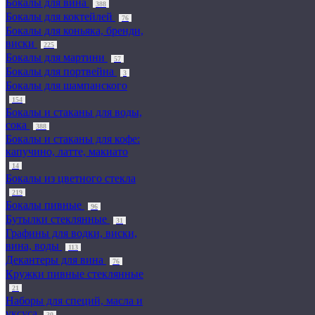
Бокалы для вина
388
Бокалы для коктейлей
76
Бокалы для коньяка, бренди,
виски
225
Бокалы для мартини
57
Бокалы для портвейна
3
Бокалы для шампанского
154
Бокалы и стаканы для воды,
сока
388
Бокалы и стаканы для кофе:
капучино, латте, макиато
14
Бокалы из цветного стекла
219
Бокалы пивные
96
Бутылки стеклянные
31
Графины для водки, виски,
вина, воды
113
Декантеры для вина
76
Кружки пивные стеклянные
21
Наборы для специй, масла и
уксуса
30