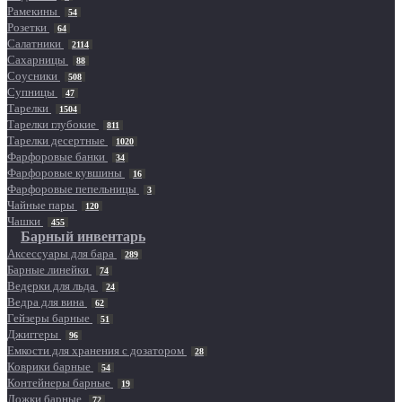
Рамекины
54
Розетки
64
Салатники
2114
Сахарницы
88
Соусники
508
Супницы
47
Тарелки
1504
Тарелки глубокие
811
Тарелки десертные
1020
Фарфоровые банки
34
Фарфоровые кувшины
16
Фарфоровые пепельницы
3
Чайные пары
120
Чашки
455
Барный инвентарь
Аксессуары для бара
289
Барные линейки
74
Ведерки для льда
24
Ведра для вина
62
Гейзеры барные
51
Джиггеры
96
Емкости для хранения с дозатором
28
Коврики барные
54
Контейнеры барные
19
Ложки барные
72