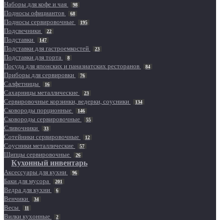
Наборы для кофе и чая
98
Подносы официантов
68
Подносы сервировочные
195
Подсвечники
22
Подставки
147
Подставки для гастроемкостей
23
Подставки для торта
8
Посуда для японских и паназиатских ресторанов
84
Приборы для сервировки
76
Салфетницы
16
Сахарницы металлические
23
Сервировочные корзинки, ведерки, соусники
134
Сковороды порционные
146
Сковороды сервировочные
55
Сливочники
33
Сотейники сервировочные
12
Соусники металлические
57
Щипцы сервировочные
26
Кухонный инвентарь
Аксессуары для кухни
96
Баки для мусора
201
Ведра для кухни
6
Венчики
34
Весы
11
Вилки кухонные
2