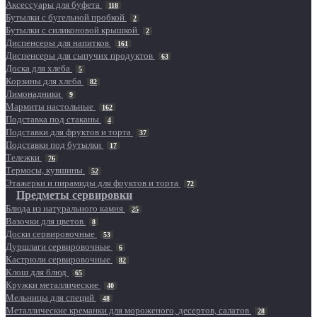
Аксессуары для буфета
118
Бутылки с бугельной пробкой
2
Бутылки с силиконовой крышкой
2
Диспенсеры для напитков
161
Диспенсеры для сыпучих продуктов
63
Доска для хлеба
5
Корзины для хлеба
82
Лимонадники
9
Мармиты настольные
162
Подставка под стаканы
4
Подставки для фруктов и торта
37
Подставки под бутылки
17
Тележки
76
Термосы, кувшины
52
Этажерки и пирамиды для фруктов и торта
72
Предметы сервировки
Блюда из натурального камня
25
Вазочки для цветов
8
Доски сервировочные
53
Дуршлаги сервировочные
6
Кастрюли сервировочные
82
Клош для блюд
65
Кружки металлические
40
Мельницы для специй
48
Металлические креманки для мороженого, десертов, салатов
28