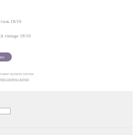
таль 18/10
ck vintage 18/10
но
можно купить оптом
дить размер скидки