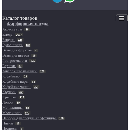
Каталог товаров
Фарфоровая посуда
Аксессуары
46
Блюда
2607
Блюдца
441
Бульонницы
104
Вазы для фруктов
4
Вазы для цветов
19
Гастроемкости
125
Горшки
87
Заварочные чайники
178
Кофейники
29
Кофейные пары
64
Кофейные чашки
250
Кружки
265
Крышки
125
Ложки
19
Менажницы
88
Молочники
172
Наборы для специй, салфетницы
188
Пиалы
15
Подносы
9