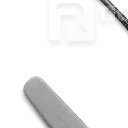
Страна
Испания
Производитель
Comas
Серия
Madrid 18/0
Наличие
Ожидается
В корзине
Купить
шт