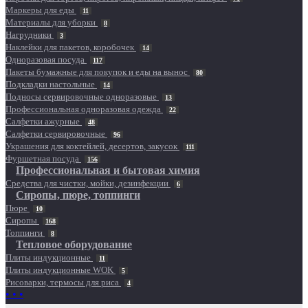
Маркеры для еды
11
Материалы для уборки
8
Нагрудники
3
Наклейки для пакетов, коробочек
14
Одноразовая посуда
117
Пакеты бумажные для покупок и еды на вынос
80
Подкладки настольные
14
Подносы сервировочные одноразовые
13
Профессиональная одноразовая одежда
22
Салфетки ажурные
48
Салфетки сервировочные
96
Украшения для коктейлей, десертов, закусок
111
Фуршетная посуда
156
Профессиональная и бытовая химия
Средства для чистки, мойки, дезинфекции
6
Сиропы, пюре, топпинги
Пюре
10
Сиропы
168
Топпинги
8
Тепловое оборудование
Плиты индукционные
11
Плиты индукционные WOK
5
Рисоварки, термосы для риса
4
• • •