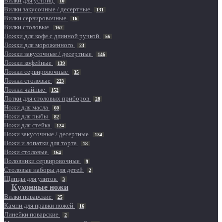
Вилки для устриц
10
Вилки закусочные / десертные
131
Вилки сервировочные
16
Вилки столовые
167
Ложки для кофе с длинной ручкой
56
Ложки для мороженного
23
Ложки закусочные / десертные
146
Ложки кофейные
139
Ложки сервировочные
35
Ложки столовые
223
Ложки чайные
152
Лотки для столовых приборов
28
Ножи для масла
60
Ножи для рыбы
82
Ножи для стейка
124
Ножи закусочные / десертные
134
Ножи и лопатки для торта
18
Ножи столовые
164
Половники сервировочные
9
Столовые наборы для детей
2
Щипцы для улиток
3
Кухонные ножи
Вилки поварские
25
Камни для правки ножей
16
Линейки поварские
2