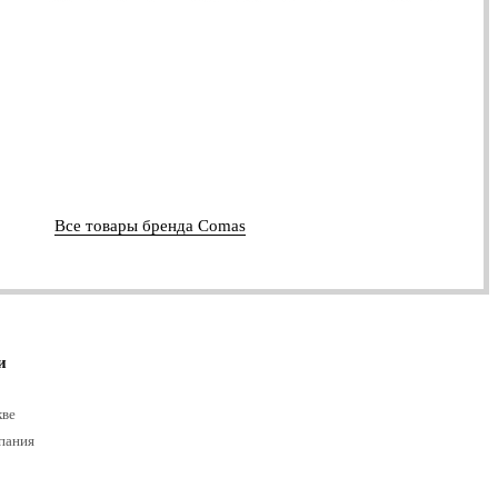
Все товары бренда Comas
и
кве
пания