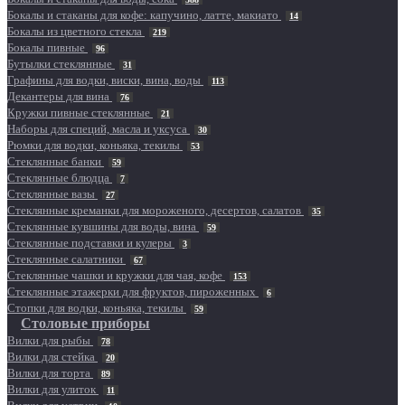
Бокалы и стаканы для кофе: капучино, латте, макиато
14
Бокалы из цветного стекла
219
Бокалы пивные
96
Бутылки стеклянные
31
Графины для водки, виски, вина, воды
113
Декантеры для вина
76
Кружки пивные стеклянные
21
Наборы для специй, масла и уксуса
30
Рюмки для водки, коньяка, текилы
53
Стеклянные банки
59
Стеклянные блюдца
7
Стеклянные вазы
27
Стеклянные креманки для мороженого, десертов, салатов
35
Стеклянные кувшины для воды, вина
59
Стеклянные подставки и кулеры
3
Стеклянные салатники
67
Стеклянные чашки и кружки для чая, кофе
153
Стеклянные этажерки для фруктов, пироженных
6
Стопки для водки, коньяка, текилы
59
Столовые приборы
Вилки для рыбы
78
Вилки для стейка
20
Вилки для торта
89
Вилки для улиток
11