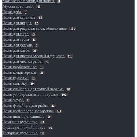
Магнитные планки для ножей
11
Муссаты/точилки
45
Ножи деба
6
Ножи для карвинга
15
Ножи для пиццы
12
Ножи для разделки мяса, обвалочные
151
Ножи для сыра
22
Ножи для теста
11
Ножи для устриц
4
Ножи для хлеба
38
Ножи для чистки овощей и фруктов
116
Ножи для чистки рыбы
4
Ножи карбовочные
31
Ножи кондитерские
31
Ножи нуазетки
29
Ножи сантоку
19
Ножи слайсеры для тонкой нарезки
88
Ножи универсальные поварские
102
Ножи усуба
6
Ножи филейные для рыбы
42
Ножи шеф повара, поварские
241
Ножи янаги для сашими
19
Ножницы кухонные
24
Сумки для ножей повара
16
Топорики кухонные
37