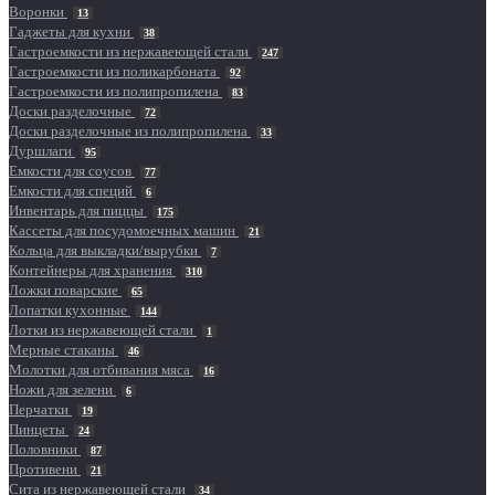
Воронки
13
Гаджеты для кухни
38
Гастроемкости из нержавеющей стали
247
Гастроемкости из поликарбоната
92
Гастроемкости из полипропилена
83
Доски разделочные
72
Доски разделочные из полипропилена
33
Дуршлаги
95
Емкости для соусов
77
Емкости для специй
6
Инвентарь для пиццы
175
Кассеты для посудомоечных машин
21
Кольца для выкладки/вырубки
7
Контейнеры для хранения
310
Ложки поварские
65
Лопатки кухонные
144
Лотки из нержавеющей стали
1
Мерные стаканы
46
Молотки для отбивания мяса
16
Ножи для зелени
6
Перчатки
19
Пинцеты
24
Половники
87
Противени
21
Сита из нержавеющей стали
34