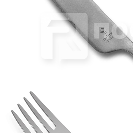
Ложка десертная «Flor de Lis Q21 Black vintage 18/10» Comas
853 руб.
Страна
Испания
Производитель
Comas
Серия
Flor de Lis Q21 Black vintage 18/10
Наличие
Ожидается
В корзине
Купить
шт