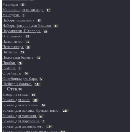
Мадлеры
33
Машинки для колки льда
17
Мензурки
8
Наборы соломенок
15
Наборы фигурок для бокалов
35
Нарзанники, Штопоры
26
Открывалки
13
Папки меню
12
Пепельницы
16
Питчеры
55
Подставки барные
42
Пробки
26
Римеры
4
Стрейнеры
76
Струбцины для бара
6
Шейкеры барные
147
Стекло
Блюда из стекла
80
Бокалы для вина
388
Бокалы для коктейлей
76
Бокалы для коньяка, бренди, виски
225
Бокалы для мартини
57
Бокалы для портвейна
3
Бокалы для шампанского
154
Бокалы и стаканы для воды, сока
388