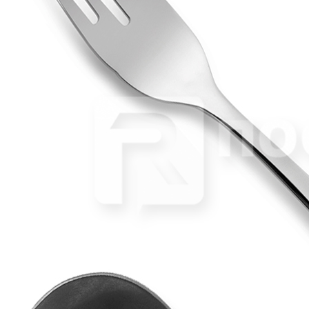
Нож для масла «Kodai Q23 Vintage 18/0» Comas
369 руб.
Страна
Испания
Производитель
Comas
Серия
Kodai Q23 Vintage 18/0
Наличие
Ожидается
В корзине
Купить
шт