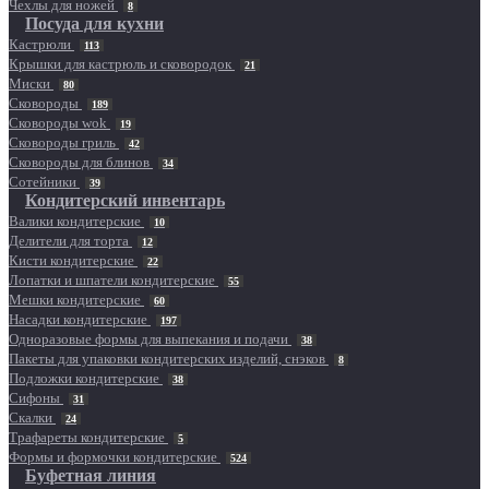
Чехлы для ножей
8
Посуда для кухни
Кастрюли
113
Крышки для кастрюль и сковородок
21
Миски
80
Сковороды
189
Сковороды wok
19
Сковороды гриль
42
Сковороды для блинов
34
Сотейники
39
Кондитерский инвентарь
Валики кондитерские
10
Делители для торта
12
Кисти кондитерские
22
Лопатки и шпатели кондитерские
55
Мешки кондитерские
60
Насадки кондитерские
197
Одноразовые формы для выпекания и подачи
38
Пакеты для упаковки кондитерских изделий, снэков
8
Подложки кондитерские
38
Сифоны
31
Скалки
24
Трафареты кондитерские
5
Формы и формочки кондитерские
524
Буфетная линия