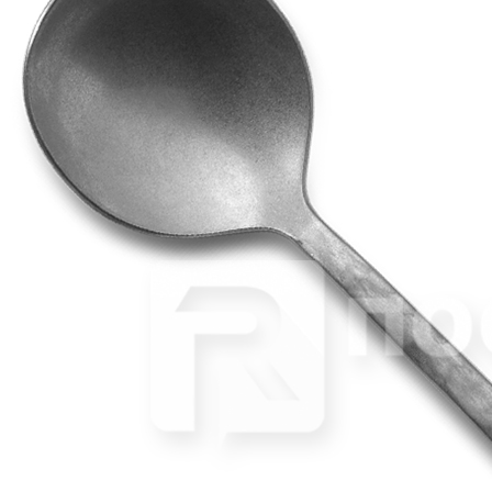
Вилка для рыбы «Sevilla XL 18/0» Comas
163 руб.
Страна
Испания
Производитель
Comas
Серия
Sevilla XL 18/0
Наличие
Ожидается
В корзине
Купить