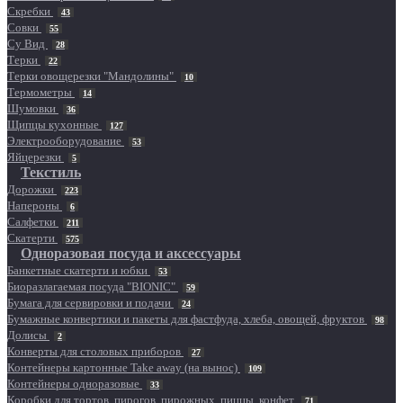
Скребки
43
Совки
55
Су Вид
28
Терки
22
Терки овощерезки "Мандолины"
10
Термометры
14
Шумовки
36
Щипцы кухонные
127
Электрооборудование
53
Яйцерезки
5
Текстиль
Дорожки
223
Напероны
6
Салфетки
211
Скатерти
575
Одноразовая посуда и аксессуары
Банкетные скатерти и юбки
53
Биоразлагаемая посуда "BIONIC"
59
Бумага для сервировки и подачи
24
Бумажные конвертики и пакеты для фастфуда, хлеба, овощей, фруктов
98
Долисы
2
Конверты для столовых приборов
27
Контейнеры картонные Take away (на вынос)
109
Контейнеры одноразовые
33
Коробки для тортов, пирогов, пирожных, пиццы, конфет
71