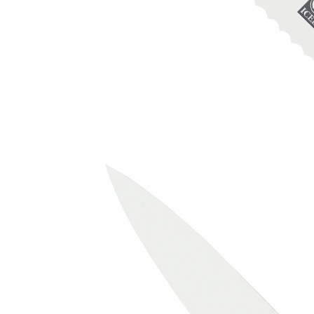
Набор ножей из 7 предметов с деревянной подставкой
«MAITRE», ICEL
25 762 руб.
Страна
Португалия
Производитель
ICEL
Серия
MAITRE
Наличие
Ожидается
В корзине
Купить
шт