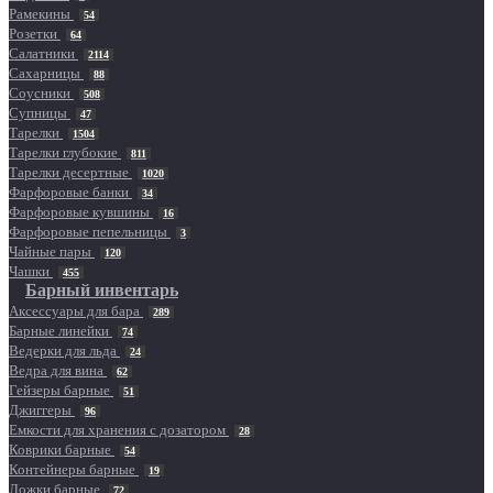
Рамекины
54
Розетки
64
Салатники
2114
Сахарницы
88
Соусники
508
Супницы
47
Тарелки
1504
Тарелки глубокие
811
Тарелки десертные
1020
Фарфоровые банки
34
Фарфоровые кувшины
16
Фарфоровые пепельницы
3
Чайные пары
120
Чашки
455
Барный инвентарь
Аксессуары для бара
289
Барные линейки
74
Ведерки для льда
24
Ведра для вина
62
Гейзеры барные
51
Джиггеры
96
Емкости для хранения с дозатором
28
Коврики барные
54
Контейнеры барные
19
Ложки барные
72