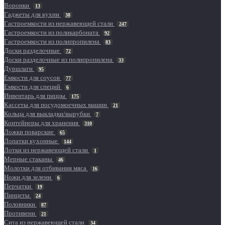
Воронки
13
Гаджеты для кухни
38
Гастроемкости из нержавеющей стали
247
Гастроемкости из поликарбоната
92
Гастроемкости из полипропилена
83
Доски разделочные
72
Доски разделочные из полипропилена
33
Дуршлаги
95
Емкости для соусов
77
Емкости для специй
6
Инвентарь для пиццы
175
Кассеты для посудомоечных машин
21
Кольца для выкладки/вырубки
7
Контейнеры для хранения
310
Ложки поварские
65
Лопатки кухонные
144
Лотки из нержавеющей стали
1
Мерные стаканы
46
Молотки для отбивания мяса
16
Ножи для зелени
6
Перчатки
19
Пинцеты
24
Половники
87
Противени
21
Сита из нержавеющей стали
34