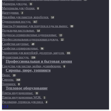
Маркеры для еды
11
Материалы для уборки
8
Нагрудники
3
Наклейки для пакетов, коробочек
14
Одноразовая посуда
117
Пакеты бумажные для покупок и еды на вынос
80
Подкладки настольные
14
Подносы сервировочные одноразовые
13
Профессиональная одноразовая одежда
22
Салфетки ажурные
48
Салфетки сервировочные
96
Украшения для коктейлей, десертов, закусок
111
Фуршетная посуда
156
Профессиональная и бытовая химия
Средства для чистки, мойки, дезинфекции
6
Сиропы, пюре, топпинги
Пюре
10
Сиропы
168
Топпинги
8
Тепловое оборудование
Плиты индукционные
11
Плиты индукционные WOK
5
Рисоварки, термосы для риса
4
• • •