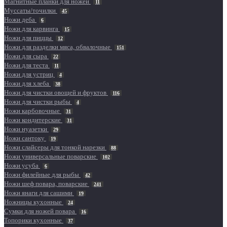
Магнитные планки для ножей
11
Муссаты/точилки
45
Ножи деба
6
Ножи для карвинга
15
Ножи для пиццы
12
Ножи для разделки мяса, обвалочные
151
Ножи для сыра
22
Ножи для теста
11
Ножи для устриц
4
Ножи для хлеба
38
Ножи для чистки овощей и фруктов
116
Ножи для чистки рыбы
4
Ножи карбовочные
31
Ножи кондитерские
31
Ножи нуазетки
29
Ножи сантоку
19
Ножи слайсеры для тонкой нарезки
88
Ножи универсальные поварские
102
Ножи усуба
6
Ножи филейные для рыбы
42
Ножи шеф повара, поварские
241
Ножи янаги для сашими
19
Ножницы кухонные
24
Сумки для ножей повара
16
Топорики кухонные
37