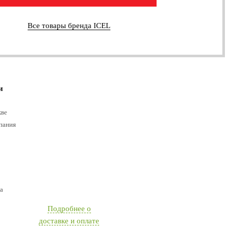
Все товары бренда ICEL
и
кве
пания
а
Подробнее о
доставке и оплате