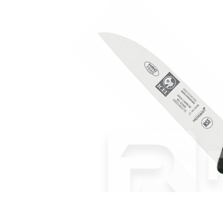
Камень точильный водный комбинированный #220/1000 на
подставке, ICEL
5 295 руб.
Страна
Португалия
Производитель
ICEL