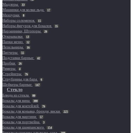
Мадлеры
33
Машинки для колки льда
17
Мензурки
8
Наборы соломенок
15
Наборы фигурок для бокалов
35
Нарзанники, Штопоры
26
Открывалки
13
Папки меню
12
Пепельницы
16
Питчеры
55
Подставки барные
42
Пробки
26
Римеры
4
Стрейнеры
76
Струбцины для бара
6
Шейкеры барные
147
Стекло
Блюда из стекла
80
Бокалы для вина
388
Бокалы для коктейлей
76
Бокалы для коньяка, бренди, виски
225
Бокалы для мартини
57
Бокалы для портвейна
3
Бокалы для шампанского
154
Бокалы и стаканы для воды, сока
388