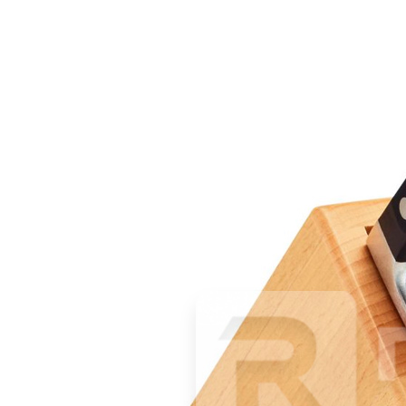
Наличие
Ожидается
В корзине
Купить
шт
Нож для овощей 8см черная ручка «HORECA PRIME» ICEL
510 руб.