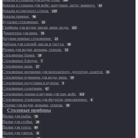
Бокалы и стаканы для кофе: капучино, латте, макиато
14
Бокалы из цветного стекла
219
Бокалы пивные
96
Бутылки стеклянные
31
Графины для водки, виски, вина, воды
113
Декантеры для вина
76
Кружки пивные стеклянные
21
Наборы для специй, масла и уксуса
30
Рюмки для водки, коньяка, текилы
53
Стеклянные банки
59
Стеклянные блюдца
7
Стеклянные вазы
27
Стеклянные креманки для мороженого, десертов, салатов
35
Стеклянные кувшины для воды, вина
59
Стеклянные подставки и кулеры
3
Стеклянные салатники
67
Стеклянные чашки и кружки для чая, кофе
153
Стеклянные этажерки для фруктов, пироженных
6
Стопки для водки, коньяка, текилы
59
Столовые приборы
Вилки для рыбы
78
Вилки для стейка
20
Вилки для торта
89
Вилки для улиток
11