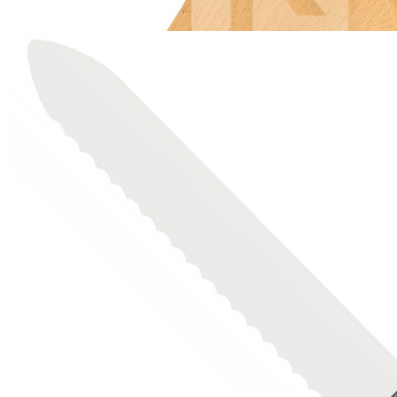
Страна
Португалия
Производитель
ICEL
Серия
HORECA PRIME
Наличие
Ожидается
В корзине
Купить
шт