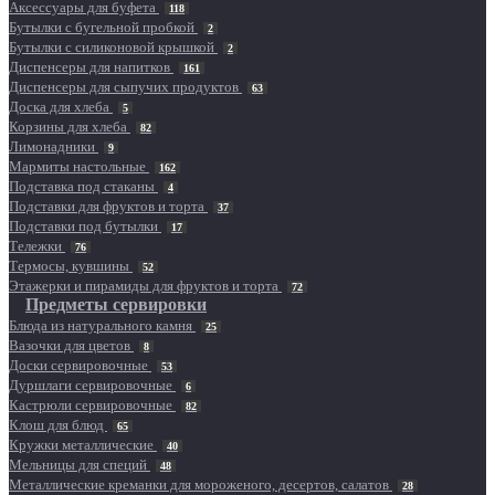
Аксессуары для буфета
118
Бутылки с бугельной пробкой
2
Бутылки с силиконовой крышкой
2
Диспенсеры для напитков
161
Диспенсеры для сыпучих продуктов
63
Доска для хлеба
5
Корзины для хлеба
82
Лимонадники
9
Мармиты настольные
162
Подставка под стаканы
4
Подставки для фруктов и торта
37
Подставки под бутылки
17
Тележки
76
Термосы, кувшины
52
Этажерки и пирамиды для фруктов и торта
72
Предметы сервировки
Блюда из натурального камня
25
Вазочки для цветов
8
Доски сервировочные
53
Дуршлаги сервировочные
6
Кастрюли сервировочные
82
Клош для блюд
65
Кружки металлические
40
Мельницы для специй
48
Металлические креманки для мороженого, десертов, салатов
28