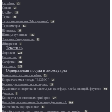
Скребки
43
Совки
55
Су Вид
28
Терки
22
Терки овощерезки "Мандолины"
10
Термометры
14
Шумовки
36
Щипцы кухонные
127
Электрооборудование
53
Яйцерезки
5
Текстиль
Дорожки
223
Напероны
6
Салфетки
211
Скатерти
575
Одноразовая посуда и аксессуары
Банкетные скатерти и юбки
53
Биоразлагаемая посуда "BIONIC"
59
Бумага для сервировки и подачи
24
Бумажные конвертики и пакеты для фастфуда, хлеба, овощей, фруктов
98
Долисы
2
Конверты для столовых приборов
27
Контейнеры картонные Take away (на вынос)
109
Контейнеры одноразовые
33
Коробки для тортов, пирогов, пирожных, пиццы, конфет
71