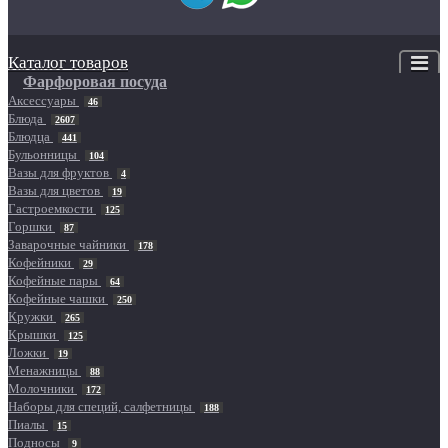
Каталог товаров
Фарфоровая посуда
Аксессуары
46
Блюда
2607
Блюдца
441
Бульонницы
104
Вазы для фруктов
4
Вазы для цветов
19
Гастроемкости
125
Горшки
87
Заварочные чайники
178
Кофейники
29
Кофейные пары
64
Кофейные чашки
250
Кружки
265
Крышки
125
Ложки
19
Менажницы
88
Молочники
172
Наборы для специй, салфетницы
188
Пиалы
15
Подносы
9