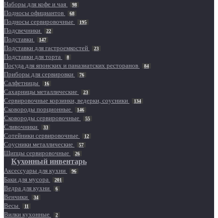
Наборы для кофе и чая
98
Подносы официантов
68
Подносы сервировочные
195
Подсвечники
22
Подставки
147
Подставки для гастроемкостей
23
Подставки для торта
8
Посуда для японских и паназиатских ресторанов
84
Приборы для сервировки
76
Салфетницы
16
Сахарницы металлические
23
Сервировочные корзинки, ведерки, соусники
134
Сковороды порционные
146
Сковороды сервировочные
55
Сливочники
33
Сотейники сервировочные
12
Соусники металлические
57
Щипцы сервировочные
26
Кухонный инвентарь
Аксессуары для кухни
96
Баки для мусора
201
Ведра для кухни
6
Венчики
34
Весы
11
Вилки кухонные
2