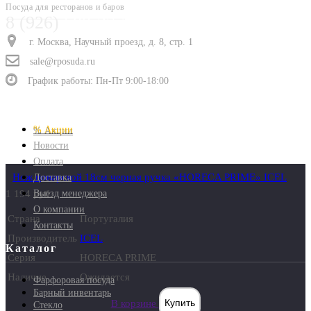
Посуда для ресторанов и баров
8 (926)
688-27-73
г. Москва, Научный проезд, д. 8, стр. 1
sale@rposuda.ru
График работы: Пн-Пт 9:00-18:00
Дополнительно
% Акции
Новости
Оплата
Нож поварской 18см черная ручка «HORECA PRIME» ICEL
Доставка
1 194 руб.
Выезд менеджера
О компании
Страна
Португалия
Контакты
Производитель
ICEL
Каталог
Серия
HORECA PRIME
Наличие
Ожидается
Фарфоровая посуда
Барный инвентарь
В корзине
Купить
Стекло