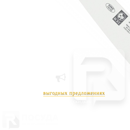
Нож для нарезки 30см волнистое лезвие черная ручка
«PRACTICA» ICEL
1 475 руб.
Страна
Португалия
Производитель
ICEL
Серия
PRACTICA
Узнавайте о
выгодных предложениях
и
Наличие
Ожидается
индивидуальных скидках
В корзине
Купить
шт