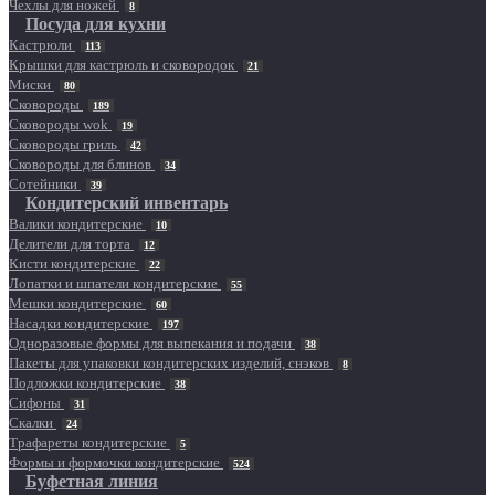
Чехлы для ножей
8
Посуда для кухни
Кастрюли
113
Крышки для кастрюль и сковородок
21
Миски
80
Сковороды
189
Сковороды wok
19
Сковороды гриль
42
Сковороды для блинов
34
Сотейники
39
Кондитерский инвентарь
Валики кондитерские
10
Делители для торта
12
Кисти кондитерские
22
Лопатки и шпатели кондитерские
55
Мешки кондитерские
60
Насадки кондитерские
197
Одноразовые формы для выпекания и подачи
38
Пакеты для упаковки кондитерских изделий, снэков
8
Подложки кондитерские
38
Сифоны
31
Скалки
24
Трафареты кондитерские
5
Формы и формочки кондитерские
524
Буфетная линия