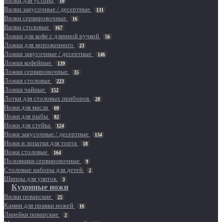
Вилки для устриц
10
Вилки закусочные / десертные
131
Вилки сервировочные
16
Вилки столовые
167
Ложки для кофе с длинной ручкой
56
Ложки для мороженного
23
Ложки закусочные / десертные
146
Ложки кофейные
139
Ложки сервировочные
35
Ложки столовые
223
Ложки чайные
152
Лотки для столовых приборов
28
Ножи для масла
60
Ножи для рыбы
82
Ножи для стейка
124
Ножи закусочные / десертные
134
Ножи и лопатки для торта
18
Ножи столовые
164
Половники сервировочные
9
Столовые наборы для детей
2
Щипцы для улиток
3
Кухонные ножи
Вилки поварские
25
Камни для правки ножей
16
Линейки поварские
2