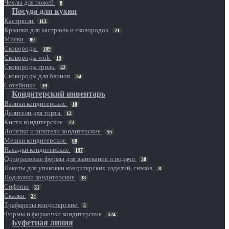
Чехлы для ножей
8
Посуда для кухни
Кастрюли
113
Крышки для кастрюль и сковородок
21
Миски
80
Сковороды
189
Сковороды wok
19
Сковороды гриль
42
Сковороды для блинов
34
Сотейники
39
Кондитерский инвентарь
Валики кондитерские
10
Делители для торта
12
Кисти кондитерские
22
Лопатки и шпатели кондитерские
55
Мешки кондитерские
60
Насадки кондитерские
197
Одноразовые формы для выпекания и подачи
38
Пакеты для упаковки кондитерских изделий, снэков
8
Подложки кондитерские
38
Сифоны
31
Скалки
24
Трафареты кондитерские
5
Формы и формочки кондитерские
524
Буфетная линия