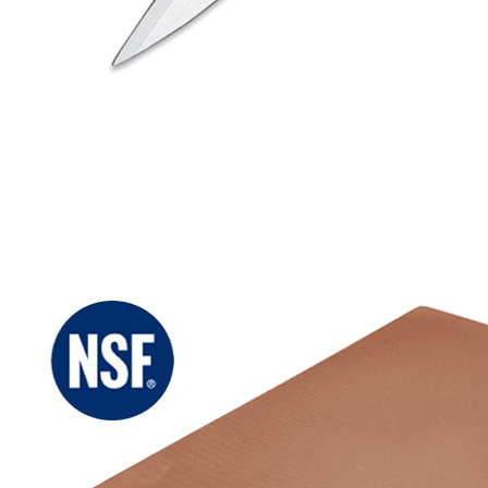
Ножницы разъемные для кухни, Atlantic Chef
1 092 руб.
Страна
Тайвань
Производитель
Atlantic Chef
Серия
Ножи поварские, лопатки Atlantic Chef
Наличие
Ожидается
В корзине
Купить
шт