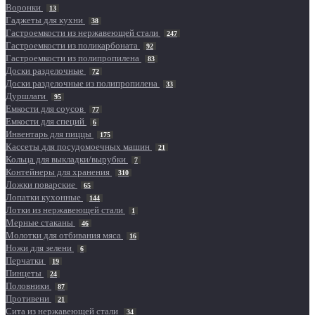
Воронки
13
Гаджеты для кухни
38
Гастроемкости из нержавеющей стали
247
Гастроемкости из поликарбоната
92
Гастроемкости из полипропилена
83
Доски разделочные
72
Доски разделочные из полипропилена
33
Дуршлаги
95
Емкости для соусов
77
Емкости для специй
6
Инвентарь для пиццы
175
Кассеты для посудомоечных машин
21
Кольца для выкладки/вырубки
7
Контейнеры для хранения
310
Ложки поварские
65
Лопатки кухонные
144
Лотки из нержавеющей стали
1
Мерные стаканы
46
Молотки для отбивания мяса
16
Ножи для зелени
6
Перчатки
19
Пинцеты
24
Половники
87
Противени
21
Сита из нержавеющей стали
34