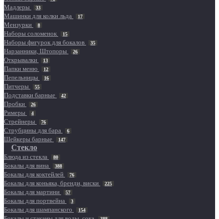
Мадлеры
33
Машинки для колки льда
17
Мензурки
8
Наборы соломенок
15
Наборы фигурок для бокалов
35
Нарзанники, Штопоры
26
Открывалки
13
Папки меню
12
Пепельницы
16
Питчеры
55
Подставки барные
42
Пробки
26
Римеры
4
Стрейнеры
76
Струбцины для бара
6
Шейкеры барные
147
Стекло
Блюда из стекла
80
Бокалы для вина
388
Бокалы для коктейлей
76
Бокалы для коньяка, бренди, виски
225
Бокалы для мартини
57
Бокалы для портвейна
3
Бокалы для шампанского
154
Бокалы и стаканы для воды, сока
388