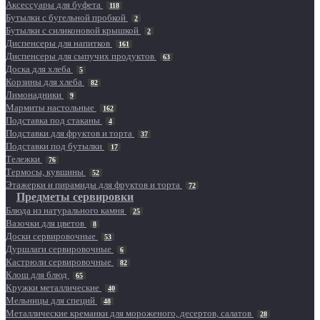
Аксессуары для буфета
118
Бутылки с бугельной пробкой
2
Бутылки с силиконовой крышкой
2
Диспенсеры для напитков
161
Диспенсеры для сыпучих продуктов
63
Доска для хлеба
5
Корзины для хлеба
82
Лимонадники
9
Мармиты настольные
162
Подставка под стаканы
4
Подставки для фруктов и торта
37
Подставки под бутылки
17
Тележки
76
Термосы, кувшины
52
Этажерки и пирамиды для фруктов и торта
72
Предметы сервировки
Блюда из натурального камня
25
Вазочки для цветов
8
Доски сервировочные
53
Дуршлаги сервировочные
6
Кастрюли сервировочные
82
Клош для блюд
65
Кружки металлические
40
Мельницы для специй
48
Металлические креманки для мороженого, десертов, салатов
28