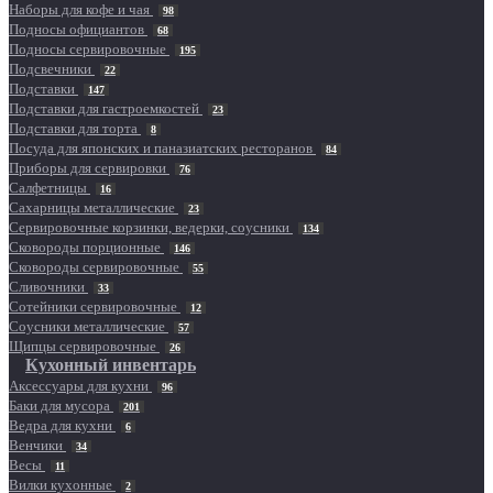
Наборы для кофе и чая
98
Подносы официантов
68
Подносы сервировочные
195
Подсвечники
22
Подставки
147
Подставки для гастроемкостей
23
Подставки для торта
8
Посуда для японских и паназиатских ресторанов
84
Приборы для сервировки
76
Салфетницы
16
Сахарницы металлические
23
Сервировочные корзинки, ведерки, соусники
134
Сковороды порционные
146
Сковороды сервировочные
55
Сливочники
33
Сотейники сервировочные
12
Соусники металлические
57
Щипцы сервировочные
26
Кухонный инвентарь
Аксессуары для кухни
96
Баки для мусора
201
Ведра для кухни
6
Венчики
34
Весы
11
Вилки кухонные
2