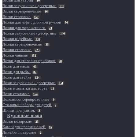
Вилки для устриц
10
Вилки закусочные / десертные
131
Вилки сервировочные
16
Вилки столовые
167
Ложки для кофе с длинной ручкой
56
Ложки для мороженного
23
Ложки закусочные / десертные
146
Ложки кофейные
139
Ложки сервировочные
35
Ложки столовые
223
Ложки чайные
152
Лотки для столовых приборов
28
Ножи для масла
60
Ножи для рыбы
82
Ножи для стейка
124
Ножи закусочные / десертные
134
Ножи и лопатки для торта
18
Ножи столовые
164
Половники сервировочные
9
Столовые наборы для детей
2
Щипцы для улиток
3
Кухонные ножи
Вилки поварские
25
Камни для правки ножей
16
Линейки поварские
2