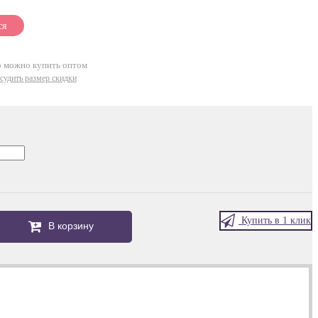
ся
р можно купить оптом
судить размер скидки
Купить в 1 клик
В корзину