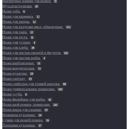
Магнитные планки для ножей
11
Муссаты/точилки
45
Ножи деба
6
Ножи для карвинга
15
Ножи для пиццы
12
Ножи для разделки мяса, обвалочные
151
Ножи для сыра
22
Ножи для теста
11
Ножи для устриц
4
Ножи для хлеба
38
Ножи для чистки овощей и фруктов
116
Ножи для чистки рыбы
4
Ножи карбовочные
31
Ножи кондитерские
31
Ножи нуазетки
29
Ножи сантоку
19
Ножи слайсеры для тонкой нарезки
88
Ножи универсальные поварские
102
Ножи усуба
6
Ножи филейные для рыбы
42
Ножи шеф повара, поварские
241
Ножи янаги для сашими
19
Ножницы кухонные
24
Сумки для ножей повара
16
Топорики кухонные
37