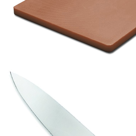
Доска 50x30см h2см коричневая Atlantic Chef
1 240 руб.
Страна
Тайвань