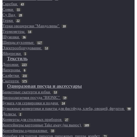
Скребки
43
Совки
55
Су Вид
28
Терки
22
Терки овощерезки "Мандолины"
10
Термометры
14
Шумовки
36
Щипцы кухонные
127
Электрооборудование
53
Яйцерезки
5
Текстиль
Дорожки
223
Напероны
6
Салфетки
211
Скатерти
575
Одноразовая посуда и аксессуары
Банкетные скатерти и юбки
53
Биоразлагаемая посуда "BIONIC"
59
Бумага для сервировки и подачи
24
Бумажные конвертики и пакеты для фастфуда, хлеба, овощей, фруктов
98
Долисы
2
Конверты для столовых приборов
27
Контейнеры картонные Take away (на вынос)
109
Контейнеры одноразовые
33
Коробки для тортов, пирогов, пирожных, пиццы, конфет
71