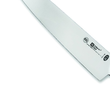
Нож L=30 см, поварской, с зелено-черной ручкой, Atlantic
Chef
2 565 руб.
Страна
Тайвань
Производитель
Atlantic Chef
Серия
Ножи поварские, лопатки Atlantic Chef
Наличие
Ожидается
В корзине
Купить
шт