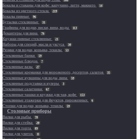
Бокалы и стаканы для кофе: капучино, латте, макиато
14
Бокалы из цветного стекла
219
Бокалы пивные
96
Бутылки стеклянные
31
Графины для водки, виски, вина, воды
113
Декантеры для вина
76
Кружки пивные стеклянные
21
Наборы для специй, масла и уксуса
30
Рюмки для водки, коньяка, текилы
53
Стеклянные банки
59
Стеклянные блюдца
7
Стеклянные вазы
27
Стеклянные креманки для мороженого, десертов, салатов
35
Стеклянные кувшины для воды, вина
59
Стеклянные подставки и кулеры
3
Стеклянные салатники
67
Стеклянные чашки и кружки для чая, кофе
153
Стеклянные этажерки для фруктов, пироженных
6
Стопки для водки, коньяка, текилы
59
Столовые приборы
Вилки для рыбы
78
Вилки для стейка
20
Вилки для торта
89
Вилки для улиток
11