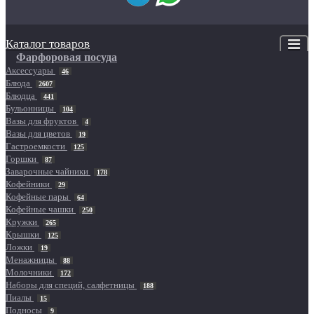
Каталог товаров
Фарфоровая посуда
Аксессуары
46
Блюда
2607
Блюдца
441
Бульонницы
104
Вазы для фруктов
4
Вазы для цветов
19
Гастроемкости
125
Горшки
87
Заварочные чайники
178
Кофейники
29
Кофейные пары
64
Кофейные чашки
250
Кружки
265
Крышки
125
Ложки
19
Менажницы
88
Молочники
172
Наборы для специй, салфетницы
188
Пиалы
15
Подносы
9