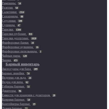
Рамекины
54
Розетки
64
Салатники
2114
Сахарницы
88
Соусники
508
Супницы
47
Тарелки
1504
Тарелки глубокие
811
Тарелки десертные
1020
Фарфоровые банки
34
Фарфоровые кувшины
16
Фарфоровые пепельницы
3
Чайные пары
120
Чашки
455
Барный инвентарь
Аксессуары для бара
289
Барные линейки
74
Ведерки для льда
24
Ведра для вина
62
Гейзеры барные
51
Джиггеры
96
Емкости для хранения с дозатором
28
Коврики барные
54
Контейнеры барные
19
Ложки барные
72