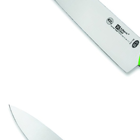
Производитель
Atlantic Chef
Наличие
Ожидается
В корзине
Купить
шт