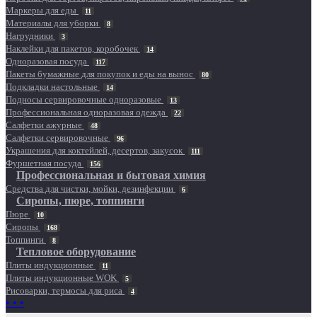
Маркеры для еды
11
Материалы для уборки
8
Нагрудники
3
Наклейки для пакетов, коробочек
14
Одноразовая посуда
117
Пакеты бумажные для покупок и еды на вынос
80
Подкладки настольные
14
Подносы сервировочные одноразовые
13
Профессиональная одноразовая одежда
22
Салфетки ажурные
48
Салфетки сервировочные
96
Украшения для коктейлей, десертов, закусок
111
Фуршетная посуда
156
Профессиональная и бытовая химия
Средства для чистки, мойки, дезинфекции
6
Сиропы, пюре, топпинги
Пюре
10
Сиропы
168
Топпинги
8
Тепловое оборудование
Плиты индукционные
11
Плиты индукционные WOK
5
Рисоварки, термосы для риса
4
• • •