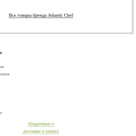
Все товары бренда Atlantic Chef
и
кве
пания
а
Подробнее о
доставке и оплате