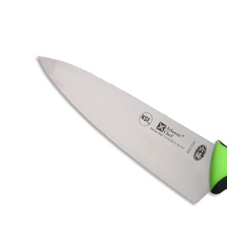
Нож L=30 см, поварской, с бело-черной ручкой, Atlantic Chef
2 565 руб.
Страна
Тайвань
Производитель
Atlantic Chef
Серия
Ножи поварские, лопатки Atlantic Chef
Наличие
Ожидается
В корзине
Купить
шт