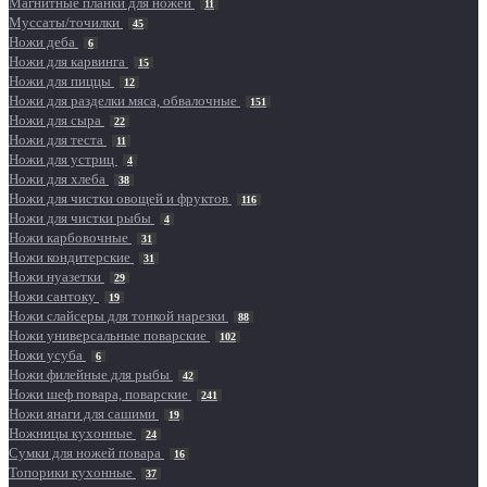
Магнитные планки для ножей
11
Муссаты/точилки
45
Ножи деба
6
Ножи для карвинга
15
Ножи для пиццы
12
Ножи для разделки мяса, обвалочные
151
Ножи для сыра
22
Ножи для теста
11
Ножи для устриц
4
Ножи для хлеба
38
Ножи для чистки овощей и фруктов
116
Ножи для чистки рыбы
4
Ножи карбовочные
31
Ножи кондитерские
31
Ножи нуазетки
29
Ножи сантоку
19
Ножи слайсеры для тонкой нарезки
88
Ножи универсальные поварские
102
Ножи усуба
6
Ножи филейные для рыбы
42
Ножи шеф повара, поварские
241
Ножи янаги для сашими
19
Ножницы кухонные
24
Сумки для ножей повара
16
Топорики кухонные
37