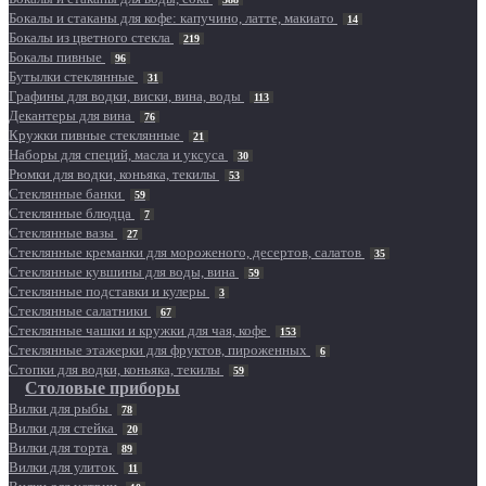
Бокалы и стаканы для кофе: капучино, латте, макиато
14
Бокалы из цветного стекла
219
Бокалы пивные
96
Бутылки стеклянные
31
Графины для водки, виски, вина, воды
113
Декантеры для вина
76
Кружки пивные стеклянные
21
Наборы для специй, масла и уксуса
30
Рюмки для водки, коньяка, текилы
53
Стеклянные банки
59
Стеклянные блюдца
7
Стеклянные вазы
27
Стеклянные креманки для мороженого, десертов, салатов
35
Стеклянные кувшины для воды, вина
59
Стеклянные подставки и кулеры
3
Стеклянные салатники
67
Стеклянные чашки и кружки для чая, кофе
153
Стеклянные этажерки для фруктов, пироженных
6
Стопки для водки, коньяка, текилы
59
Столовые приборы
Вилки для рыбы
78
Вилки для стейка
20
Вилки для торта
89
Вилки для улиток
11