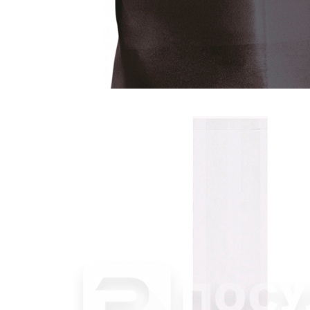
Колпак 25 см, поварской, черный, «AIRLAID», Garcia de Pou
1 117 руб.
Страна
Испания
Производитель
Garcia de Pou
Серия
AIRLAID
Наличие
Ожидается
В корзине
Купить