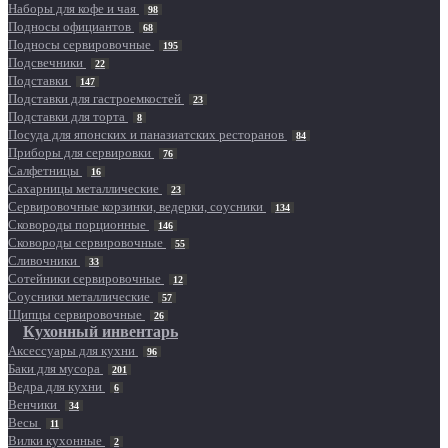
Наборы для кофе и чая
98
Подносы официантов
68
Подносы сервировочные
195
Подсвечники
22
Подставки
147
Подставки для гастроемкостей
23
Подставки для торта
8
Посуда для японских и паназиатских ресторанов
84
Приборы для сервировки
76
Салфетницы
16
Сахарницы металлические
23
Сервировочные корзинки, ведерки, соусники
134
Сковороды порционные
146
Сковороды сервировочные
55
Сливочники
33
Сотейники сервировочные
12
Соусники металлические
57
Щипцы сервировочные
26
Кухонный инвентарь
Аксессуары для кухни
96
Баки для мусора
201
Ведра для кухни
6
Венчики
34
Весы
11
Вилки кухонные
2