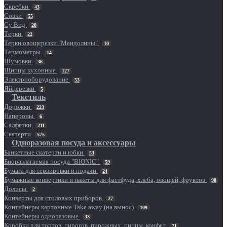
Скребки
43
Совки
55
Су Вид
28
Терки
22
Терки овощерезки "Мандолины"
10
Термометры
14
Шумовки
36
Щипцы кухонные
127
Электрооборудование
53
Яйцерезки
5
Текстиль
Дорожки
223
Напероны
6
Салфетки
211
Скатерти
575
Одноразовая посуда и аксессуары
Банкетные скатерти и юбки
53
Биоразлагаемая посуда "BIONIC"
59
Бумага для сервировки и подачи
24
Бумажные конвертики и пакеты для фастфуда, хлеба, овощей, фруктов
98
Долисы
2
Конверты для столовых приборов
27
Контейнеры картонные Take away (на вынос)
109
Контейнеры одноразовые
33
Коробки для тортов, пирогов, пирожных, пиццы, конфет
71