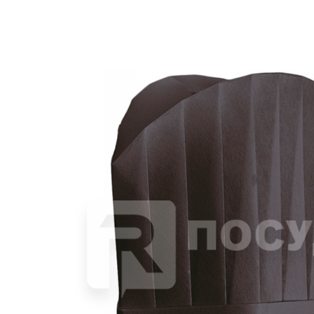
Подложка 17х17 см, Н=2 см, для блинчиков, фаст-фуда и др.,
«PAROLE», Garcia de Pou
1 447 руб.
Страна
Испания
Производитель
Garcia de Pou
Серия
PAROLE
Наличие
Ожидается
В корзине
Купить
шт