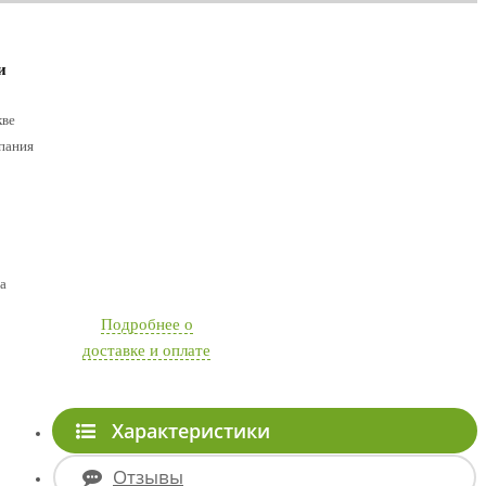
и
кве
пания
а
Подробнее о
доставке и оплате
Характеристики
Отзывы