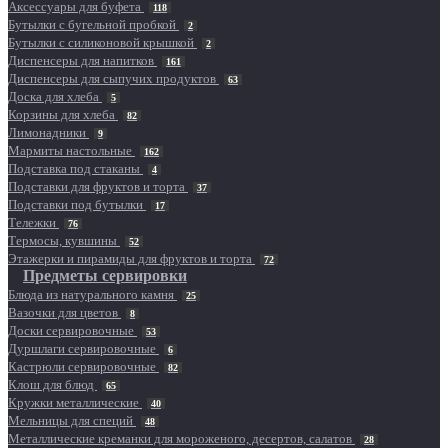
Аксессуары для буфета
118
Бутылки с бугельной пробкой
2
Бутылки с силиконовой крышкой
2
Диспенсеры для напитков
161
Диспенсеры для сыпучих продуктов
63
Доска для хлеба
5
Корзины для хлеба
82
Лимонадники
9
Мармиты настольные
162
Подставка под стаканы
4
Подставки для фруктов и торта
37
Подставки под бутылки
17
Тележки
76
Термосы, кувшины
52
Этажерки и пирамиды для фруктов и торта
72
Предметы сервировки
Блюда из натурального камня
25
Вазочки для цветов
8
Доски сервировочные
53
Дуршлаги сервировочные
6
Кастрюли сервировочные
82
Клош для блюд
65
Кружки металлические
40
Мельницы для специй
48
Металлические креманки для мороженого, десертов, салатов
28