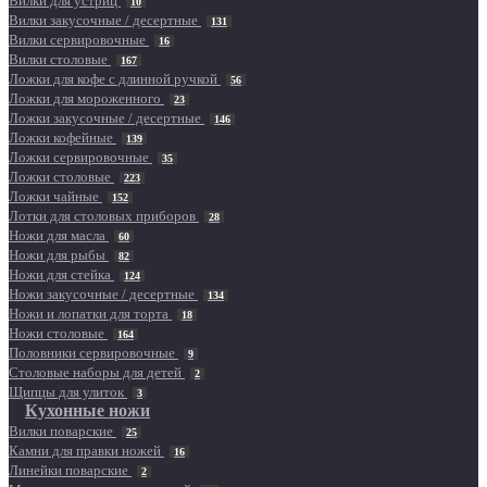
Вилки для устриц
10
Вилки закусочные / десертные
131
Вилки сервировочные
16
Вилки столовые
167
Ложки для кофе с длинной ручкой
56
Ложки для мороженного
23
Ложки закусочные / десертные
146
Ложки кофейные
139
Ложки сервировочные
35
Ложки столовые
223
Ложки чайные
152
Лотки для столовых приборов
28
Ножи для масла
60
Ножи для рыбы
82
Ножи для стейка
124
Ножи закусочные / десертные
134
Ножи и лопатки для торта
18
Ножи столовые
164
Половники сервировочные
9
Столовые наборы для детей
2
Щипцы для улиток
3
Кухонные ножи
Вилки поварские
25
Камни для правки ножей
16
Линейки поварские
2