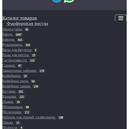
Каталог товаров
Фарфоровая посуда
Аксессуары
46
Блюда
2607
Блюдца
441
Бульонницы
104
Вазы для фруктов
4
Вазы для цветов
19
Гастроемкости
125
Горшки
87
Заварочные чайники
178
Кофейники
29
Кофейные пары
64
Кофейные чашки
250
Кружки
265
Крышки
125
Ложки
19
Менажницы
88
Молочники
172
Наборы для специй, салфетницы
188
Пиалы
15
Подносы
9