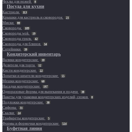
Чехлы для ножей
8
Посуда для кухни
Кастрюли
113
Крышки для кастрюль и сковородок
21
Миски
80
Сковороды
189
Сковороды wok
19
Сковороды гриль
42
Сковороды для блинов
34
Сотейники
39
Кондитерский инвентарь
Валики кондитерские
10
Делители для торта
12
Кисти кондитерские
22
Лопатки и шпатели кондитерские
55
Мешки кондитерские
60
Насадки кондитерские
197
Одноразовые формы для выпекания и подачи
38
Пакеты для упаковки кондитерских изделий, снэков
8
Подложки кондитерские
38
Сифоны
31
Скалки
24
Трафареты кондитерские
5
Формы и формочки кондитерские
524
Буфетная линия