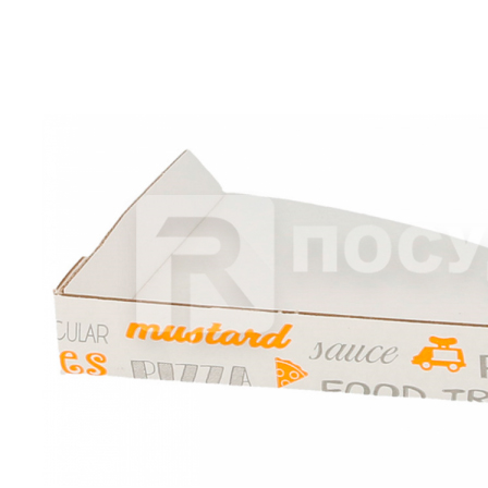
Cалфетка 39х39 см, бумажная, 2сл, желтая ECOLABEL 2 PLY,
Garcia de Pou
418 руб.
Страна
Испания
Производитель
Garcia de Pou
Наличие
Ожидается
В корзине
Купить
шт