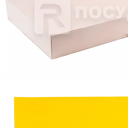
Коробка 28х42 см, для еды на вынос с подносом, Garcia de
Pou