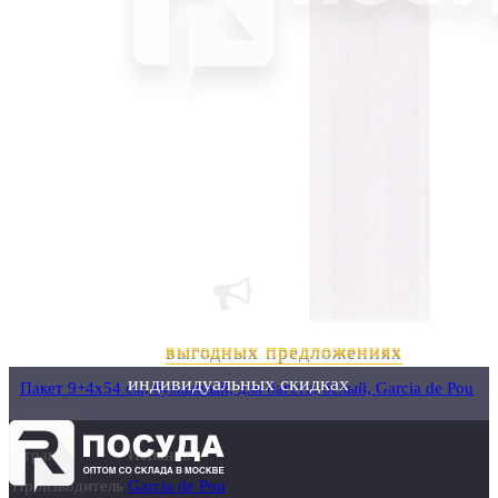
шт
Узнавайте о
выгодных предложениях
и
индивидуальных скидках
Пакет 9+4х54 см, бумажный, для багета, белый, Garcia de Pou
1 165 руб.
Страна
Испания
Производитель
Garcia de Pou