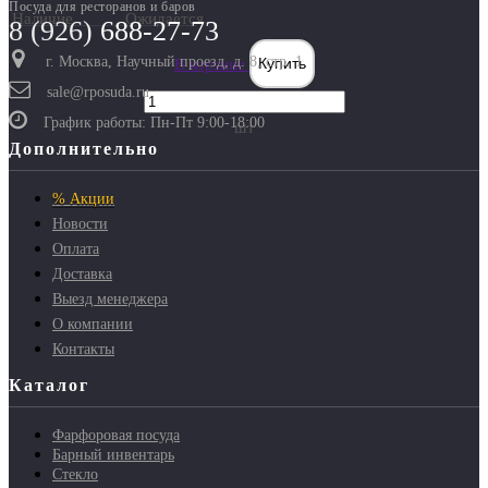
Посуда для ресторанов и баров
Наличие
Ожидается
8 (926)
688-27-73
г. Москва, Научный проезд, д. 8, стр. 1
В корзине
Купить
sale@rposuda.ru
График работы: Пн-Пт 9:00-18:00
шт
Дополнительно
% Акции
Новости
Оплата
Доставка
Выезд менеджера
О компании
Контакты
Каталог
Фарфоровая посуда
Барный инвентарь
Стекло