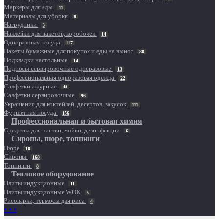
Маркеры для еды
11
Материалы для уборки
8
Нагрудники
3
Наклейки для пакетов, коробочек
14
Одноразовая посуда
117
Пакеты бумажные для покупок и еды на вынос
80
Подкладки настольные
14
Подносы сервировочные одноразовые
13
Профессиональная одноразовая одежда
22
Салфетки ажурные
48
Салфетки сервировочные
96
Украшения для коктейлей, десертов, закусок
111
Фуршетная посуда
156
Профессиональная и бытовая химия
Средства для чистки, мойки, дезинфекции
6
Сиропы, пюре, топпинги
Пюре
10
Сиропы
168
Топпинги
8
Тепловое оборудование
Плиты индукционные
11
Плиты индукционные WOK
5
Рисоварки, термосы для риса
4
• • •