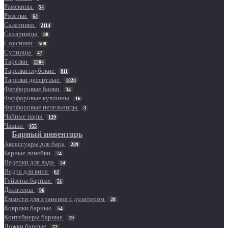
Рамекины
54
Розетки
64
Салатники
2114
Сахарницы
88
Соусники
508
Супницы
47
Тарелки
1504
Тарелки глубокие
811
Тарелки десертные
1020
Фарфоровые банки
34
Фарфоровые кувшины
16
Фарфоровые пепельницы
3
Чайные пары
120
Чашки
455
Барный инвентарь
Аксессуары для бара
289
Барные линейки
74
Ведерки для льда
24
Ведра для вина
62
Гейзеры барные
51
Джиггеры
96
Емкости для хранения с дозатором
28
Коврики барные
54
Контейнеры барные
19
Ложки барные
72