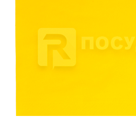
113 руб.
Страна
Испания
Производитель
Garcia de Pou
Наличие
Ожидается
В корзине
Купить
шт