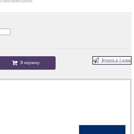
судить размер скидки
Купить в 1 клик
В корзину