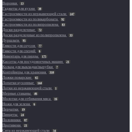
Воронки
13
Гаджеты для кухни
38
Гастроемкости из нержавеющей стали
247
Гастроемкости из поликарбоната
92
Гастроемкости из полипропилена
83
Доски разделочные
72
Доски разделочные из полипропилена
33
Дуршлаги
95
Емкости для соусов
77
Емкости для специй
6
Инвентарь для пиццы
175
Кассеты для посудомоечных машин
21
Кольца для выкладки/вырубки
7
Контейнеры для хранения
310
Ложки поварские
65
Лопатки кухонные
144
Лотки из нержавеющей стали
1
Мерные стаканы
46
Молотки для отбивания мяса
16
Ножи для зелени
6
Перчатки
19
Пинцеты
24
Половники
87
Противени
21
Сита из нержавеющей стали
34