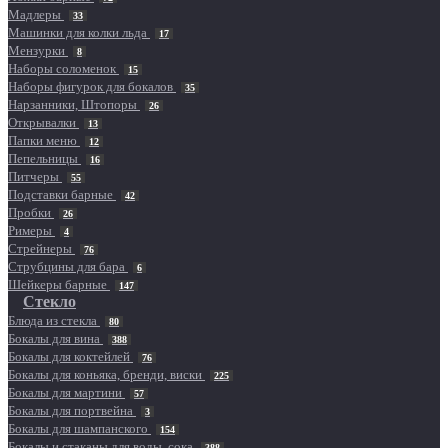
Мадлеры
33
Машинки для колки льда
17
Мензурки
8
Наборы соломенок
15
Наборы фигурок для бокалов
35
Нарзанники, Штопоры
26
Открывалки
13
Папки меню
12
Пепельницы
16
Питчеры
55
Подставки барные
42
Пробки
26
Римеры
4
Стрейнеры
76
Струбцины для бара
6
Шейкеры барные
147
Стекло
Блюда из стекла
80
Бокалы для вина
388
Бокалы для коктейлей
76
Бокалы для коньяка, бренди, виски
225
Бокалы для мартини
57
Бокалы для портвейна
3
Бокалы для шампанского
154
Бокалы и стаканы для воды, сока
388