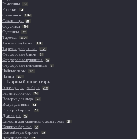
Рамекины
54
Розетки
64
Салатники
2114
Сахарницы
88
Соусники
508
Супницы
47
Тарелки
1504
Тарелки глубокие
811
Тарелки десертные
1020
Фарфоровые банки
34
Фарфоровые кувшины
16
Фарфоровые пепельницы
3
Чайные пары
120
Чашки
455
Барный инвентарь
Аксессуары для бара
289
Барные линейки
74
Ведерки для льда
24
Ведра для вина
62
Гейзеры барные
51
Джиггеры
96
Емкости для хранения с дозатором
28
Коврики барные
54
Контейнеры барные
19
Ложки барные
72