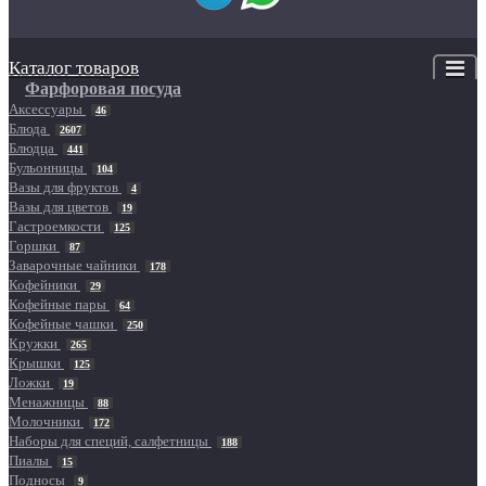
Каталог товаров
Фарфоровая посуда
Аксессуары
46
Блюда
2607
Блюдца
441
Бульонницы
104
Вазы для фруктов
4
Вазы для цветов
19
Гастроемкости
125
Горшки
87
Заварочные чайники
178
Кофейники
29
Кофейные пары
64
Кофейные чашки
250
Кружки
265
Крышки
125
Ложки
19
Менажницы
88
Молочники
172
Наборы для специй, салфетницы
188
Пиалы
15
Подносы
9