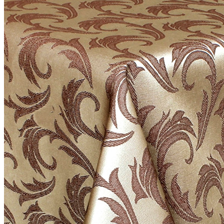
Скатерть «Журавинка» 148х180 см, 1472 цвет 110701
слоновая кость
691 руб.
Производитель
R-ТЕКСТИЛЬ
Серия
Журавинка
Наличие
Ожидается
В корзине
Купить
шт