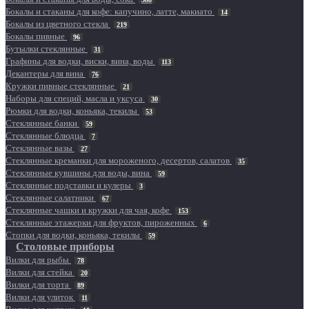
Бокалы и стаканы для кофе: капучино, латте, макиато
14
Бокалы из цветного стекла
219
Бокалы пивные
96
Бутылки стеклянные
31
Графины для водки, виски, вина, воды
113
Декантеры для вина
76
Кружки пивные стеклянные
21
Наборы для специй, масла и уксуса
30
Рюмки для водки, коньяка, текилы
53
Стеклянные банки
59
Стеклянные блюдца
7
Стеклянные вазы
27
Стеклянные креманки для мороженого, десертов, салатов
35
Стеклянные кувшины для воды, вина
59
Стеклянные подставки и кулеры
3
Стеклянные салатники
67
Стеклянные чашки и кружки для чая, кофе
153
Стеклянные этажерки для фруктов, пироженных
6
Стопки для водки, коньяка, текилы
59
Столовые приборы
Вилки для рыбы
78
Вилки для стейка
20
Вилки для торта
89
Вилки для улиток
11