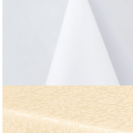
Наличие
Ожидается
В корзине
Купить
шт
Дорожка «Ричард» 55х145 см, 1346 цвет 010101 белый
715 руб.