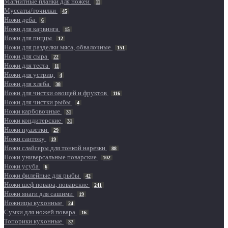
Магнитные планки для ножей
11
Муссаты/точилки
45
Ножи деба
6
Ножи для карвинга
15
Ножи для пиццы
12
Ножи для разделки мяса, обвалочные
151
Ножи для сыра
22
Ножи для теста
11
Ножи для устриц
4
Ножи для хлеба
38
Ножи для чистки овощей и фруктов
116
Ножи для чистки рыбы
4
Ножи карбовочные
31
Ножи кондитерские
31
Ножи нуазетки
29
Ножи сантоку
19
Ножи слайсеры для тонкой нарезки
88
Ножи универсальные поварские
102
Ножи усуба
6
Ножи филейные для рыбы
42
Ножи шеф повара, поварские
241
Ножи янаги для сашими
19
Ножницы кухонные
24
Сумки для ножей повара
16
Топорики кухонные
37