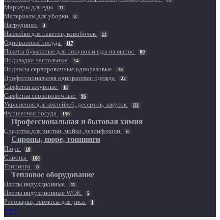
Маркеры для еды
11
Материалы для уборки
8
Нагрудники
3
Наклейки для пакетов, коробочек
14
Одноразовая посуда
117
Пакеты бумажные для покупок и еды на вынос
80
Подкладки настольные
14
Подносы сервировочные одноразовые
13
Профессиональная одноразовая одежда
22
Салфетки ажурные
48
Салфетки сервировочные
96
Украшения для коктейлей, десертов, закусок
111
Фуршетная посуда
156
Профессиональная и бытовая химия
Средства для чистки, мойки, дезинфекции
6
Сиропы, пюре, топпинги
Пюре
10
Сиропы
168
Топпинги
8
Тепловое оборудование
Плиты индукционные
11
Плиты индукционные WOK
5
Рисоварки, термосы для риса
4
• • •