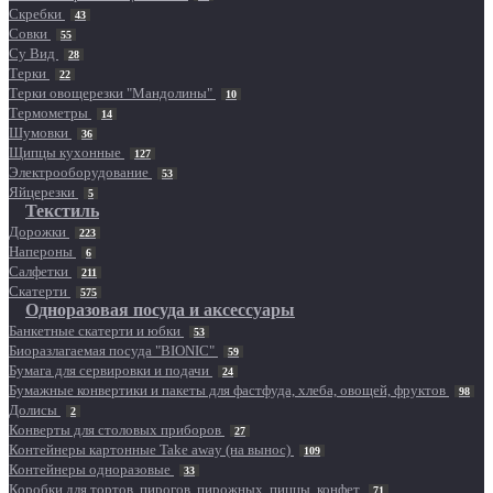
Скребки
43
Совки
55
Су Вид
28
Терки
22
Терки овощерезки "Мандолины"
10
Термометры
14
Шумовки
36
Щипцы кухонные
127
Электрооборудование
53
Яйцерезки
5
Текстиль
Дорожки
223
Напероны
6
Салфетки
211
Скатерти
575
Одноразовая посуда и аксессуары
Банкетные скатерти и юбки
53
Биоразлагаемая посуда "BIONIC"
59
Бумага для сервировки и подачи
24
Бумажные конвертики и пакеты для фастфуда, хлеба, овощей, фруктов
98
Долисы
2
Конверты для столовых приборов
27
Контейнеры картонные Take away (на вынос)
109
Контейнеры одноразовые
33
Коробки для тортов, пирогов, пирожных, пиццы, конфет
71