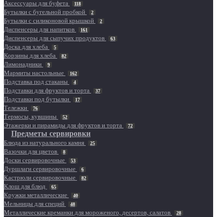
Аксессуары для буфета
118
Бутылки с бугельной пробкой
2
Бутылки с силиконовой крышкой
2
Диспенсеры для напитков
161
Диспенсеры для сыпучих продуктов
63
Доска для хлеба
5
Корзины для хлеба
82
Лимонадники
9
Мармиты настольные
162
Подставка под стаканы
4
Подставки для фруктов и торта
37
Подставки под бутылки
17
Тележки
76
Термосы, кувшины
52
Этажерки и пирамиды для фруктов и торта
72
Предметы сервировки
Блюда из натурального камня
25
Вазочки для цветов
8
Доски сервировочные
53
Дуршлаги сервировочные
6
Кастрюли сервировочные
82
Клош для блюд
65
Кружки металлические
40
Мельницы для специй
48
Металлические креманки для мороженого, десертов, салатов
28