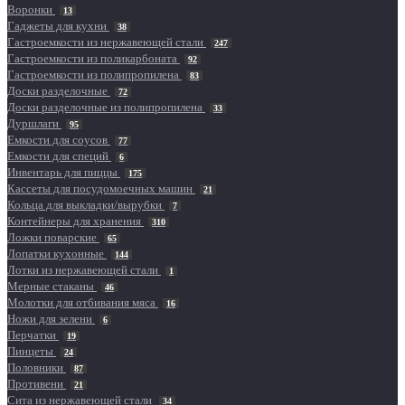
Воронки
13
Гаджеты для кухни
38
Гастроемкости из нержавеющей стали
247
Гастроемкости из поликарбоната
92
Гастроемкости из полипропилена
83
Доски разделочные
72
Доски разделочные из полипропилена
33
Дуршлаги
95
Емкости для соусов
77
Емкости для специй
6
Инвентарь для пиццы
175
Кассеты для посудомоечных машин
21
Кольца для выкладки/вырубки
7
Контейнеры для хранения
310
Ложки поварские
65
Лопатки кухонные
144
Лотки из нержавеющей стали
1
Мерные стаканы
46
Молотки для отбивания мяса
16
Ножи для зелени
6
Перчатки
19
Пинцеты
24
Половники
87
Противени
21
Сита из нержавеющей стали
34