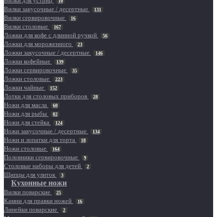
Вилки для устриц
10
Вилки закусочные / десертные
131
Вилки сервировочные
16
Вилки столовые
167
Ложки для кофе с длинной ручкой
56
Ложки для мороженного
23
Ложки закусочные / десертные
146
Ложки кофейные
139
Ложки сервировочные
35
Ложки столовые
223
Ложки чайные
152
Лотки для столовых приборов
28
Ножи для масла
60
Ножи для рыбы
82
Ножи для стейка
124
Ножи закусочные / десертные
134
Ножи и лопатки для торта
18
Ножи столовые
164
Половники сервировочные
9
Столовые наборы для детей
2
Щипцы для улиток
3
Кухонные ножи
Вилки поварские
25
Камни для правки ножей
16
Линейки поварские
2