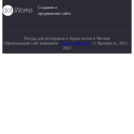
Создание и
продвижение сайта
Посуда для ресторанов и баров оптом в Москве
Официальный сайт компании
"Посуда Европы"
, © Rposuda.ru, 2012 -
2022