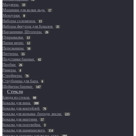
Мадлеры
33
Машинки для колки льда
17
Мензурки
8
Наборы соломенок
15
Наборы фигурок для бокалов
35
Нарзанники, Штопоры
26
Открывалки
13
Папки меню
12
Пепельницы
16
Питчеры
55
Подставки барные
42
Пробки
26
Римеры
4
Стрейнеры
76
Струбцины для бара
6
Шейкеры барные
147
Стекло
Блюда из стекла
80
Бокалы для вина
388
Бокалы для коктейлей
76
Бокалы для коньяка, бренди, виски
225
Бокалы для мартини
57
Бокалы для портвейна
3
Бокалы для шампанского
154
Бокалы и стаканы для воды, сока
388