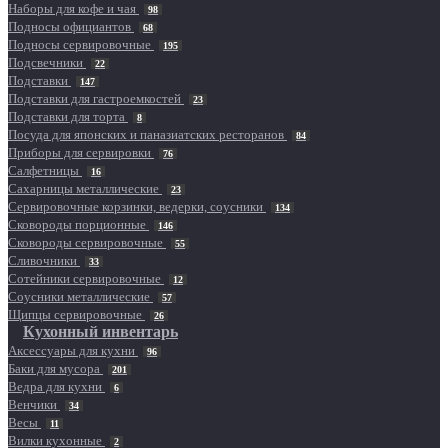
Наборы для кофе и чая
98
Подносы официантов
68
Подносы сервировочные
195
Подсвечники
22
Подставки
147
Подставки для гастроемкостей
23
Подставки для торта
8
Посуда для японских и паназиатских ресторанов
84
Приборы для сервировки
76
Салфетницы
16
Сахарницы металлические
23
Сервировочные корзинки, ведерки, соусники
134
Сковороды порционные
146
Сковороды сервировочные
55
Сливочники
33
Сотейники сервировочные
12
Соусники металлические
57
Щипцы сервировочные
26
Кухонный инвентарь
Аксессуары для кухни
96
Баки для мусора
201
Ведра для кухни
6
Венчики
34
Весы
11
Вилки кухонные
2