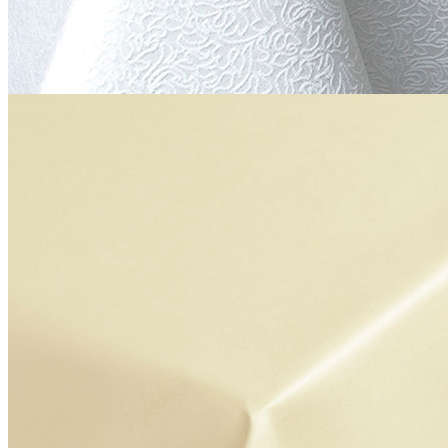
Скатерть «Мати» 120х148 см, 1891 цвет 010101 белый
721 руб.
Производитель
R-ТЕКСТИЛЬ
Серия
Мати
Наличие
Ожидается
В корзине
Купить
шт