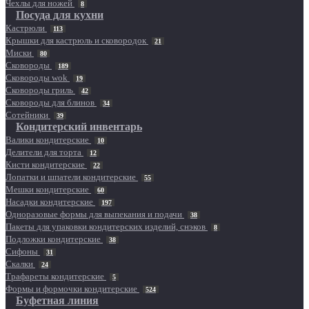
Чехлы для ножей
8
Посуда для кухни
Кастрюли
113
Крышки для кастрюль и сковородок
21
Миски
80
Сковороды
189
Сковороды wok
19
Сковороды гриль
42
Сковороды для блинов
34
Сотейники
39
Кондитерский инвентарь
Валики кондитерские
10
Делители для торта
12
Кисти кондитерские
22
Лопатки и шпатели кондитерские
55
Мешки кондитерские
60
Насадки кондитерские
197
Одноразовые формы для выпекания и подачи
38
Пакеты для упаковки кондитерских изделий, снэков
8
Подложки кондитерские
38
Сифоны
31
Скалки
24
Трафареты кондитерские
5
Формы и формочки кондитерские
524
Буфетная линия