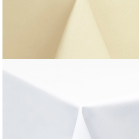
Скатерть «Ричард» 120х145 см, 1346 цвет 11-0701 слоновая
кость
1 088 руб.
Производитель
R-ТЕКСТИЛЬ
Серия
Ричард