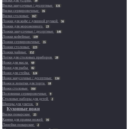
Вилки для устриц
10
Вилки закусочные / десертные
131
Вилки сервировочные
16
Вилки столовые
167
Ложки для кофе с длинной ручкой
56
Ложки для мороженного
23
Ложки закусочные / десертные
146
Ложки кофейные
139
Ложки сервировочные
35
Ложки столовые
223
Ложки чайные
152
Лотки для столовых приборов
28
Ножи для масла
60
Ножи для рыбы
82
Ножи для стейка
124
Ножи закусочные / десертные
134
Ножи и лопатки для торта
18
Ножи столовые
164
Половники сервировочные
9
Столовые наборы для детей
2
Щипцы для улиток
3
Кухонные ножи
Вилки поварские
25
Камни для правки ножей
16
Линейки поварские
2