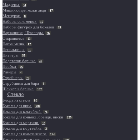
Мадлеры
33
Машинки для колки льда
17
Мензурки
8
Наборы соломенок
15
Наборы фигурок для бокалов
35
Нарзанники, Штопоры
26
Открывалки
13
Папки меню
12
Пепельницы
16
Питчеры
55
Подставки барные
42
Пробки
26
Римеры
4
Стрейнеры
76
Струбцины для бара
6
Шейкеры барные
147
Стекло
Блюда из стекла
80
Бокалы для вина
388
Бокалы для коктейлей
76
Бокалы для коньяка, бренди, виски
225
Бокалы для мартини
57
Бокалы для портвейна
3
Бокалы для шампанского
154
Бокалы и стаканы для воды, сока
388