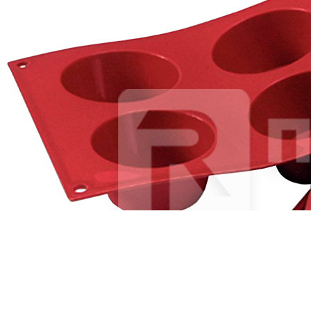
Тарелка мелкая с бортом d23см h3см «Texture Light Green
Circular» P.L.Proff Cuisine (кр6) фарфор
898 руб.
Страна
Китай
Производитель
P.L.Proff Cuisine
Серия
Texture Light Green Circular
Наличие
Ожидается
В корзине
Купить
шт