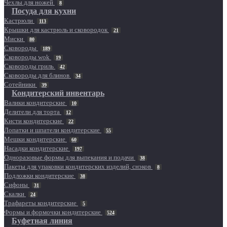
Чехлы для ножей
8
Посуда для кухни
Кастрюли
113
Крышки для кастрюль и сковородок
21
Миски
80
Сковороды
189
Сковороды wok
19
Сковороды гриль
42
Сковороды для блинов
34
Сотейники
39
Кондитерский инвентарь
Валики кондитерские
10
Делители для торта
12
Кисти кондитерские
22
Лопатки и шпатели кондитерские
55
Мешки кондитерские
60
Насадки кондитерские
197
Одноразовые формы для выпекания и подачи
38
Пакеты для упаковки кондитерских изделий, снэков
8
Подложки кондитерские
38
Сифоны
31
Скалки
24
Трафареты кондитерские
5
Формы и формочки кондитерские
524
Буфетная линия