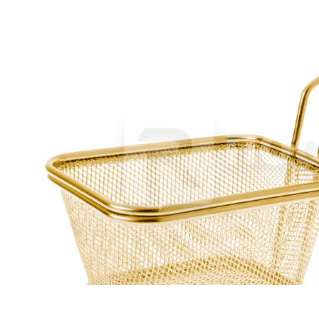
Форма 30x17,5 см, силиконовая, с 6 ячейками по D=7,5 см,
«Мафин», P.L.Proff Cuisine
961 руб.
Страна
Китай
Производитель
P.L.Proff Cuisine
Наличие
Ожидается