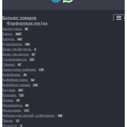
Каталог товаров
Фарфоровая посуда
Аксессуары
46
Блюда
2607
Блюдца
441
Бульонницы
104
Вазы для фруктов
4
Вазы для цветов
19
Гастроемкости
125
Горшки
87
Заварочные чайники
178
Кофейники
29
Кофейные пары
64
Кофейные чашки
250
Кружки
265
Крышки
125
Ложки
19
Менажницы
88
Молочники
172
Наборы для специй, салфетницы
188
Пиалы
15
Подносы
9