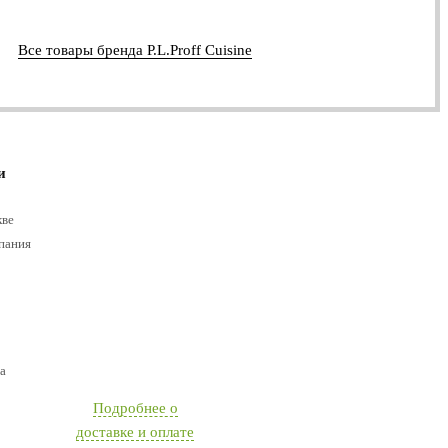
Все товары бренда P.L.Proff Cuisine
и
кве
пания
а
Подробнее о
доставке и оплате