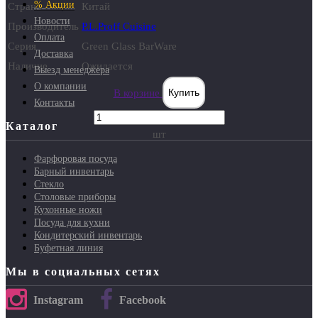
% Акции
Страна
Китай
Новости
Производитель
P.L.Proff Cuisine
Оплата
Серия
Green Glass BarWare
Доставка
Наличие
Ожидается
Выезд менеджера
О компании
В корзине
Купить
Контакты
Каталог
шт
Фарфоровая посуда
Барный инвентарь
Стекло
Столовые приборы
Кухонные ножи
Посуда для кухни
Кондитерский инвентарь
Буфетная линия
Мы в социальных сетях
Instagram
Facebook