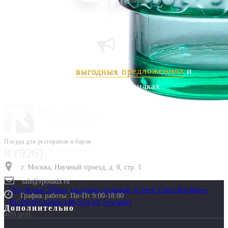
Узнавайте о
выгодных предложениях
и
индивидуальных скидках
Посуда для ресторанов и баров
8 (926)
688-27-73
г. Москва, Научный проезд, д. 8, стр. 1
sale@rposuda.ru
Олд Фэшн 350мл, цв.темно-зеленый «Green Glass BarWare»
График работы: Пн-Пт 9:00-18:00
P.L.Proff Cuisine (d8,5см h9,5см кр6)
Дополнительно
489 руб.