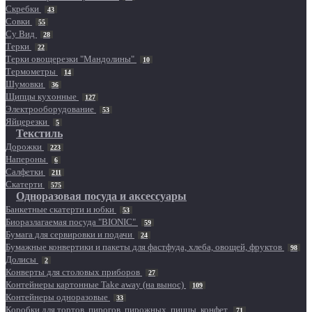
Скребки
43
Совки
55
Су Вид
28
Терки
22
Терки овощерезки "Мандолины"
10
Термометры
14
Шумовки
36
Щипцы кухонные
127
Электрооборудование
53
Яйцерезки
5
Текстиль
Дорожки
223
Напероны
6
Салфетки
211
Скатерти
575
Одноразовая посуда и аксессуары
Банкетные скатерти и юбки
53
Биоразлагаемая посуда "BIONIC"
59
Бумага для сервировки и подачи
24
Бумажные конвертики и пакеты для фастфуда, хлеба, овощей, фруктов
98
Долисы
2
Конверты для столовых приборов
27
Контейнеры картонные Take away (на вынос)
109
Контейнеры одноразовые
33
Коробки для тортов, пирогов, пирожных, пиццы, конфет
71