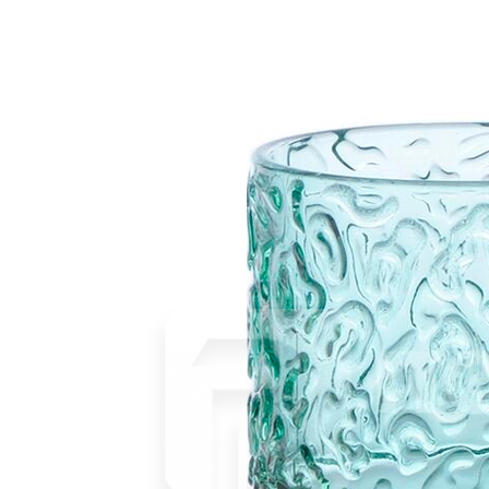
В корзине
Купить
шт
Емкость для закусок «Корзина» 10,5х9х6см нерж.«Gold»
P.L.Proff Cuisine
725 руб.
Страна
Китай
Производитель
P.L.Proff Cuisine
Наличие
Ожидается
В корзине
Купить
шт