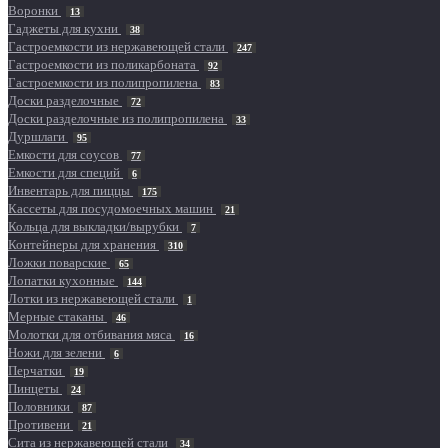
Воронки
13
Гаджеты для кухни
38
Гастроемкости из нержавеющей стали
247
Гастроемкости из поликарбоната
92
Гастроемкости из полипропилена
83
Доски разделочные
72
Доски разделочные из полипропилена
33
Дуршлаги
95
Емкости для соусов
77
Емкости для специй
6
Инвентарь для пиццы
175
Кассеты для посудомоечных машин
21
Кольца для выкладки/вырубки
7
Контейнеры для хранения
310
Ложки поварские
65
Лопатки кухонные
144
Лотки из нержавеющей стали
1
Мерные стаканы
46
Молотки для отбивания мяса
16
Ножи для зелени
6
Перчатки
19
Пинцеты
24
Половники
87
Противени
21
Сита из нержавеющей стали
34