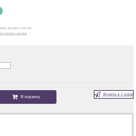
ожно купить оптом
ть размер скидки
Купить в 1 клик
В корзину