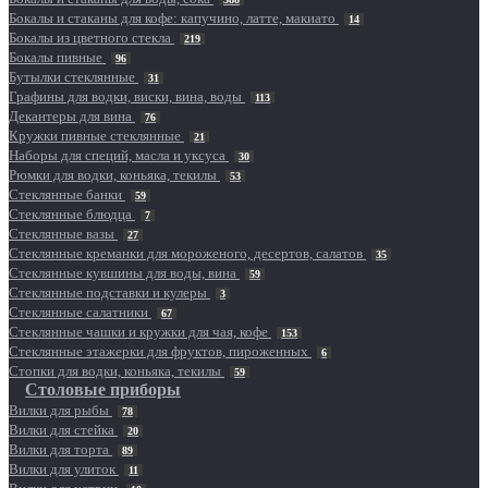
Бокалы и стаканы для кофе: капучино, латте, макиато
14
Бокалы из цветного стекла
219
Бокалы пивные
96
Бутылки стеклянные
31
Графины для водки, виски, вина, воды
113
Декантеры для вина
76
Кружки пивные стеклянные
21
Наборы для специй, масла и уксуса
30
Рюмки для водки, коньяка, текилы
53
Стеклянные банки
59
Стеклянные блюдца
7
Стеклянные вазы
27
Стеклянные креманки для мороженого, десертов, салатов
35
Стеклянные кувшины для воды, вина
59
Стеклянные подставки и кулеры
3
Стеклянные салатники
67
Стеклянные чашки и кружки для чая, кофе
153
Стеклянные этажерки для фруктов, пироженных
6
Стопки для водки, коньяка, текилы
59
Столовые приборы
Вилки для рыбы
78
Вилки для стейка
20
Вилки для торта
89
Вилки для улиток
11