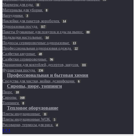
Маркеры для еды
11
Материалы для уборки
8
Нагрудники
3
Наклейки для пакетов, коробочек
14
Одноразовая посуда
117
Пакеты бумажные для покупок и еды на вынос
80
Подкладки настольные
14
Подносы сервировочные одноразовые
13
Профессиональная одноразовая одежда
22
Салфетки ажурные
48
Салфетки сервировочные
96
Украшения для коктейлей, десертов, закусок
111
Фуршетная посуда
156
Профессиональная и бытовая химия
Средства для чистки, мойки, дезинфекции
6
Сиропы, пюре, топпинги
Пюре
10
Сиропы
168
Топпинги
8
Тепловое оборудование
Плиты индукционные
11
Плиты индукционные WOK
5
Рисоварки, термосы для риса
4
• • •