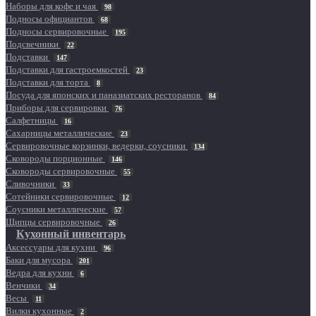
Наборы для кофе и чая
98
Подносы официантов
68
Подносы сервировочные
195
Подсвечники
22
Подставки
147
Подставки для гастроемкостей
23
Подставки для торта
8
Посуда для японских и паназиатских ресторанов
84
Приборы для сервировки
76
Салфетницы
16
Сахарницы металлические
23
Сервировочные корзинки, ведерки, соусники
134
Сковороды порционные
146
Сковороды сервировочные
55
Сливочники
33
Сотейники сервировочные
12
Соусники металлические
57
Щипцы сервировочные
26
Кухонный инвентарь
Аксессуары для кухни
96
Баки для мусора
201
Ведра для кухни
6
Венчики
34
Весы
11
Вилки кухонные
2