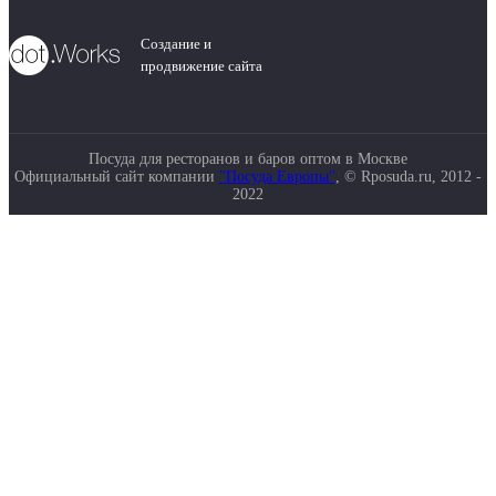
Создание и
продвижение сайта
Посуда для ресторанов и баров оптом в Москве
Официальный сайт компании
"Посуда Европы"
, © Rposuda.ru, 2012 -
2022