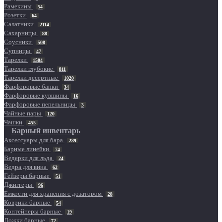
Рамекины
54
Розетки
64
Салатники
2114
Сахарницы
88
Соусники
508
Супницы
47
Тарелки
1504
Тарелки глубокие
811
Тарелки десертные
1020
Фарфоровые банки
34
Фарфоровые кувшины
16
Фарфоровые пепельницы
3
Чайные пары
120
Чашки
455
Барный инвентарь
Аксессуары для бара
289
Барные линейки
74
Ведерки для льда
24
Ведра для вина
62
Гейзеры барные
51
Джиггеры
96
Емкости для хранения с дозатором
28
Коврики барные
54
Контейнеры барные
19
Ложки барные
72