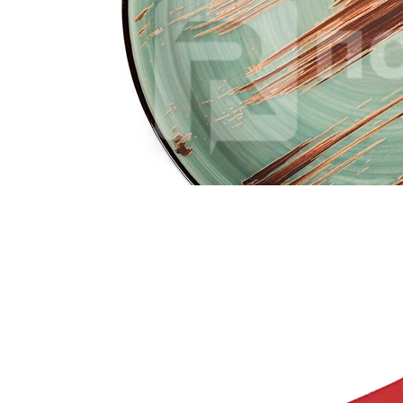
Хайбол 350мл (НАБОР 6ШТ) цв.фиолетовый «Bar Ware»
P.L.Proff Cuisine (d8см h13см) \\ арт. 73024158
1 067 руб.
Страна
Китай
Производитель
P.L.Proff Cuisine
Серия
Bar Ware
Наличие
Ожидается
В корзине
Купить
шт