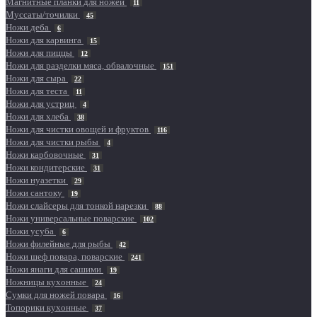
Магнитные планки для ножей
11
Муссаты/точилки
45
Ножи деба
6
Ножи для карвинга
15
Ножи для пиццы
12
Ножи для разделки мяса, обвалочные
151
Ножи для сыра
22
Ножи для теста
11
Ножи для устриц
4
Ножи для хлеба
38
Ножи для чистки овощей и фруктов
116
Ножи для чистки рыбы
4
Ножи карбовочные
31
Ножи кондитерские
31
Ножи нуазетки
29
Ножи сантоку
19
Ножи слайсеры для тонкой нарезки
88
Ножи универсальные поварские
102
Ножи усуба
6
Ножи филейные для рыбы
42
Ножи шеф повара, поварские
241
Ножи янаги для сашими
19
Ножницы кухонные
24
Сумки для ножей повара
16
Топорики кухонные
37