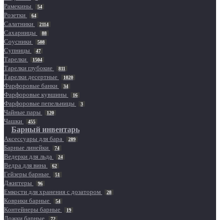
Рамекины
54
Розетки
64
Салатники
2114
Сахарницы
88
Соусники
508
Супницы
47
Тарелки
1504
Тарелки глубокие
811
Тарелки десертные
1020
Фарфоровые банки
34
Фарфоровые кувшины
16
Фарфоровые пепельницы
3
Чайные пары
120
Чашки
455
Барный инвентарь
Аксессуары для бара
289
Барные линейки
74
Ведерки для льда
24
Ведра для вина
62
Гейзеры барные
51
Джиггеры
96
Емкости для хранения с дозатором
28
Коврики барные
54
Контейнеры барные
19
Ложки барные
72