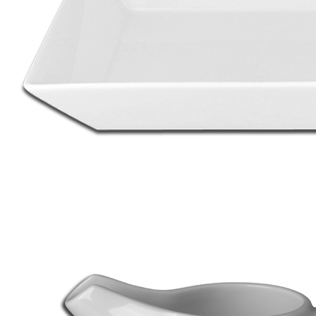
Наличие
Ожидается
В корзине
Купить
шт
_Салатник 430мл 15х15см h4,2см «ALLSPICE» RAK Porcelain
(кр6) фарфор Curcuma