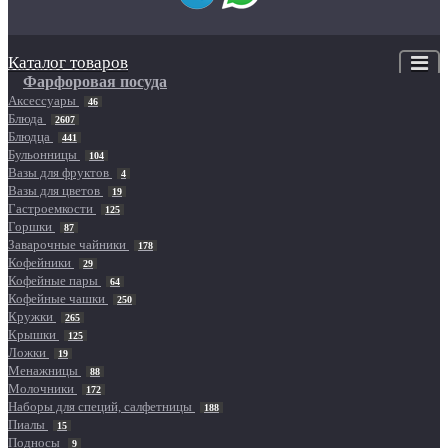
Каталог товаров
Фарфоровая посуда
Аксессуары
46
Блюда
2607
Блюдца
441
Бульонницы
104
Вазы для фруктов
4
Вазы для цветов
19
Гастроемкости
125
Горшки
87
Заварочные чайники
178
Кофейники
29
Кофейные пары
64
Кофейные чашки
250
Кружки
265
Крышки
125
Ложки
19
Менажницы
88
Молочники
172
Наборы для специй, салфетницы
188
Пиалы
15
Подносы
9