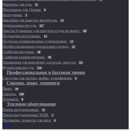
Маркеры для еды
11
Материалы для уборки
8
Нагрудники
3
Наклейки для пакетов, коробочек
14
Одноразовая посуда
117
Пакеты бумажные для покупок и еды на вынос
80
Подкладки настольные
14
Подносы сервировочные одноразовые
13
Профессиональная одноразовая одежда
22
Салфетки ажурные
48
Салфетки сервировочные
96
Украшения для коктейлей, десертов, закусок
111
Фуршетная посуда
156
Профессиональная и бытовая химия
Средства для чистки, мойки, дезинфекции
6
Сиропы, пюре, топпинги
Пюре
10
Сиропы
168
Топпинги
8
Тепловое оборудование
Плиты индукционные
11
Плиты индукционные WOK
5
Рисоварки, термосы для риса
4
• • •