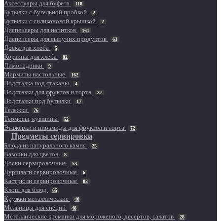
Аксессуары для буфета
118
Бутылки с бугельной пробкой
2
Бутылки с силиконовой крышкой
2
Диспенсеры для напитков
161
Диспенсеры для сыпучих продуктов
63
Доска для хлеба
5
Корзины для хлеба
82
Лимонадники
9
Мармиты настольные
162
Подставка под стаканы
4
Подставки для фруктов и торта
37
Подставки под бутылки
17
Тележки
76
Термосы, кувшины
52
Этажерки и пирамиды для фруктов и торта
72
Предметы сервировки
Блюда из натурального камня
25
Вазочки для цветов
8
Доски сервировочные
53
Дуршлаги сервировочные
6
Кастрюли сервировочные
82
Клош для блюд
65
Кружки металлические
40
Мельницы для специй
48
Металлические креманки для мороженого, десертов, салатов
28