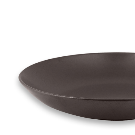
_Молочник 250мл d5см h9см «PIXEL» RAK Porcelain (кр6)
фарфор
760 руб.
Страна
ОАЭ
Производитель
RAK Porcelain
Серия
PIXEL
Наличие
Ожидается
В корзине
Купить
шт