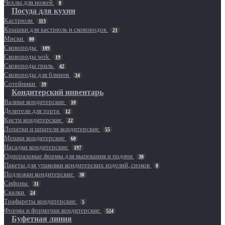
Чехлы для ножей
8
Посуда для кухни
Кастрюли
113
Крышки для кастрюль и сковородок
21
Миски
80
Сковороды
189
Сковороды wok
19
Сковороды гриль
42
Сковороды для блинов
34
Сотейники
39
Кондитерский инвентарь
Валики кондитерские
10
Делители для торта
12
Кисти кондитерские
22
Лопатки и шпатели кондитерские
55
Мешки кондитерские
60
Насадки кондитерские
197
Одноразовые формы для выпекания и подачи
38
Пакеты для упаковки кондитерских изделий, снэков
8
Подложки кондитерские
38
Сифоны
31
Скалки
24
Трафареты кондитерские
5
Формы и формочки кондитерские
524
Буфетная линия