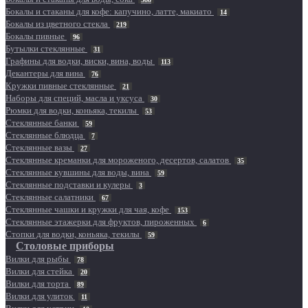
Бокалы и стаканы для кофе: капучино, латте, макиато
14
Бокалы из цветного стекла
219
Бокалы пивные
96
Бутылки стеклянные
31
Графины для водки, виски, вина, воды
113
Декантеры для вина
76
Кружки пивные стеклянные
21
Наборы для специй, масла и уксуса
30
Рюмки для водки, коньяка, текилы
53
Стеклянные банки
59
Стеклянные блюдца
7
Стеклянные вазы
27
Стеклянные креманки для мороженого, десертов, салатов
35
Стеклянные кувшины для воды, вина
59
Стеклянные подставки и кулеры
3
Стеклянные салатники
67
Стеклянные чашки и кружки для чая, кофе
153
Стеклянные этажерки для фруктов, пироженных
6
Стопки для водки, коньяка, текилы
59
Столовые приборы
Вилки для рыбы
78
Вилки для стейка
20
Вилки для торта
89
Вилки для улиток
11