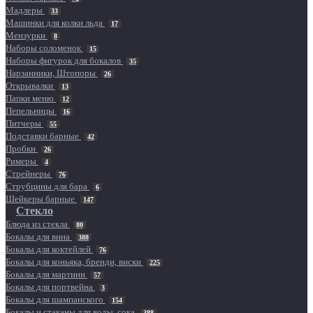
Мадлеры
33
Машинки для колки льда
17
Мензурки
8
Наборы соломенок
15
Наборы фигурок для бокалов
35
Нарзанники, Штопоры
26
Открывалки
13
Папки меню
12
Пепельницы
16
Питчеры
55
Подставки барные
42
Пробки
26
Римеры
4
Стрейнеры
76
Струбцины для бара
6
Шейкеры барные
147
Стекло
Блюда из стекла
80
Бокалы для вина
388
Бокалы для коктейлей
76
Бокалы для коньяка, бренди, виски
225
Бокалы для мартини
57
Бокалы для портвейна
3
Бокалы для шампанского
154
Бокалы и стаканы для воды, сока
388