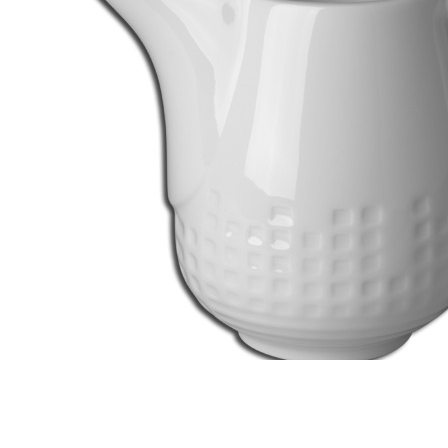
1 201 руб.
Страна
ОАЭ
Производитель
RAK Porcelain
Серия
ALLSPICE
Наличие
Ожидается
В корзине
Купить
шт