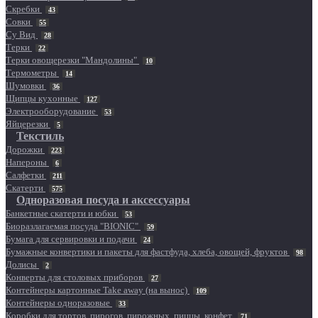
Скребки
43
Совки
55
Су Вид
28
Терки
22
Терки овощерезки "Мандолины"
10
Термометры
14
Шумовки
36
Щипцы кухонные
127
Электрооборудование
53
Яйцерезки
5
Текстиль
Дорожки
223
Напероны
6
Салфетки
211
Скатерти
575
Одноразовая посуда и аксессуары
Банкетные скатерти и юбки
53
Биоразлагаемая посуда "BIONIC"
59
Бумага для сервировки и подачи
24
Бумажные конвертики и пакеты для фастфуда, хлеба, овощей, фруктов
98
Долисы
2
Конверты для столовых приборов
27
Контейнеры картонные Take away (на вынос)
109
Контейнеры одноразовые
33
Коробки для тортов, пирогов, пирожных, пиццы, конфет
71