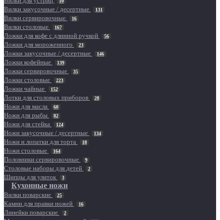
Вилки для устриц
10
Вилки закусочные / десертные
131
Вилки сервировочные
16
Вилки столовые
167
Ложки для кофе с длинной ручкой
56
Ложки для мороженного
23
Ложки закусочные / десертные
146
Ложки кофейные
139
Ложки сервировочные
35
Ложки столовые
223
Ложки чайные
152
Лотки для столовых приборов
28
Ножи для масла
60
Ножи для рыбы
82
Ножи для стейка
124
Ножи закусочные / десертные
134
Ножи и лопатки для торта
18
Ножи столовые
164
Половники сервировочные
9
Столовые наборы для детей
2
Щипцы для улиток
3
Кухонные ножи
Вилки поварские
25
Камни для правки ножей
16
Линейки поварские
2