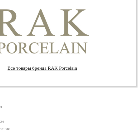
Все товары бренда RAK Porcelain
и
кве
пания