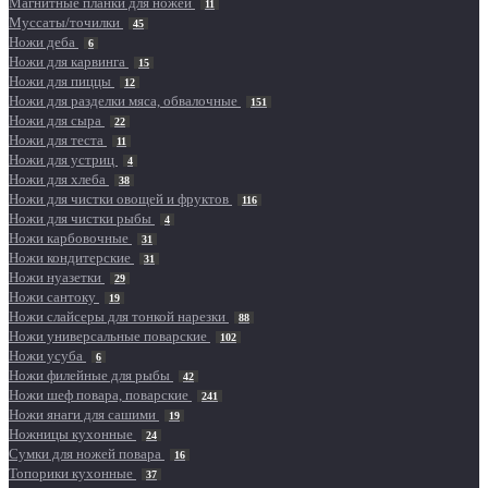
Магнитные планки для ножей
11
Муссаты/точилки
45
Ножи деба
6
Ножи для карвинга
15
Ножи для пиццы
12
Ножи для разделки мяса, обвалочные
151
Ножи для сыра
22
Ножи для теста
11
Ножи для устриц
4
Ножи для хлеба
38
Ножи для чистки овощей и фруктов
116
Ножи для чистки рыбы
4
Ножи карбовочные
31
Ножи кондитерские
31
Ножи нуазетки
29
Ножи сантоку
19
Ножи слайсеры для тонкой нарезки
88
Ножи универсальные поварские
102
Ножи усуба
6
Ножи филейные для рыбы
42
Ножи шеф повара, поварские
241
Ножи янаги для сашими
19
Ножницы кухонные
24
Сумки для ножей повара
16
Топорики кухонные
37