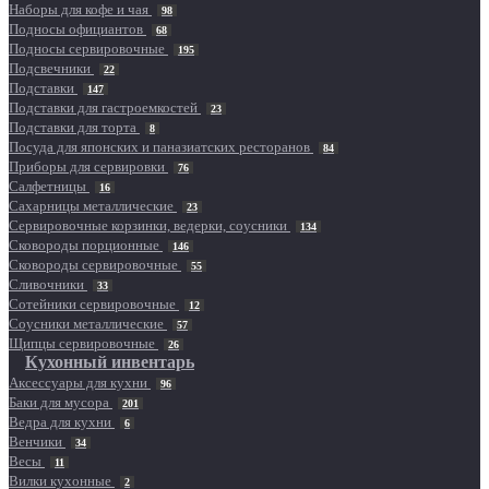
Наборы для кофе и чая
98
Подносы официантов
68
Подносы сервировочные
195
Подсвечники
22
Подставки
147
Подставки для гастроемкостей
23
Подставки для торта
8
Посуда для японских и паназиатских ресторанов
84
Приборы для сервировки
76
Салфетницы
16
Сахарницы металлические
23
Сервировочные корзинки, ведерки, соусники
134
Сковороды порционные
146
Сковороды сервировочные
55
Сливочники
33
Сотейники сервировочные
12
Соусники металлические
57
Щипцы сервировочные
26
Кухонный инвентарь
Аксессуары для кухни
96
Баки для мусора
201
Ведра для кухни
6
Венчики
34
Весы
11
Вилки кухонные
2