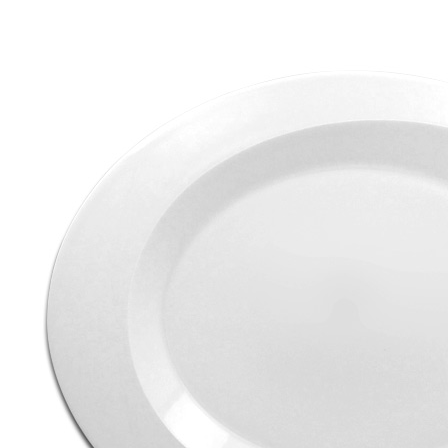
_Тарелка глубокая d26см h5см 1,2л, цв. Cocoa «GENESIS»
RAK Porcelain (кр12) фарфор Coupe
1 739 руб.
Страна
ОАЭ
Производитель
RAK Porcelain
Серия
GENESIS
Наличие
Ожидается
В корзине
Купить