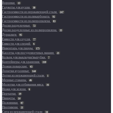
Воронки
13
Гаджеты для кухни
38
Гастроемкости из нержавеющей стали
247
Гастроемкости из поликарбоната
92
Гастроемкости из полипропилена
83
Доски разделочные
72
Доски разделочные из полипропилена
33
Дуршлаги
95
Емкости для соусов
77
Емкости для специй
6
Инвентарь для пиццы
175
Кассеты для посудомоечных машин
21
Кольца для выкладки/вырубки
7
Контейнеры для хранения
310
Ложки поварские
65
Лопатки кухонные
144
Лотки из нержавеющей стали
1
Мерные стаканы
46
Молотки для отбивания мяса
16
Ножи для зелени
6
Перчатки
19
Пинцеты
24
Половники
87
Противени
21
Сита из нержавеющей стали
34