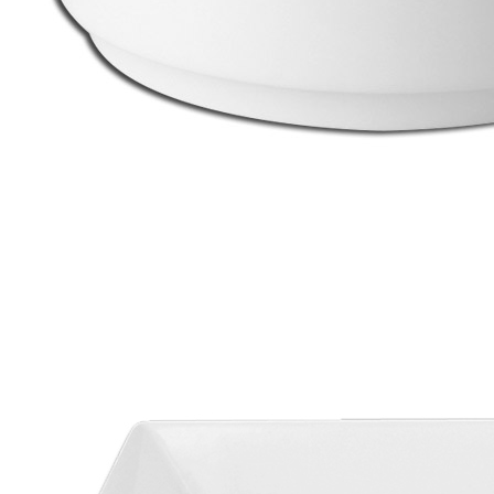
_Салатник 200мл d11см h3,5см «ALLSPICE» RAK Porcelain
(кр6) фарфор Chives
415 руб.
Страна
ОАЭ
Производитель
RAK Porcelain
Серия
ALLSPICE