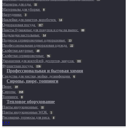
Маркеры для еды
11
Материалы для уборки
8
Нагрудники
3
Наклейки для пакетов, коробочек
14
Одноразовая посуда
117
Пакеты бумажные для покупок и еды на вынос
80
Подкладки настольные
14
Подносы сервировочные одноразовые
13
Профессиональная одноразовая одежда
22
Салфетки ажурные
48
Салфетки сервировочные
96
Украшения для коктейлей, десертов, закусок
111
Фуршетная посуда
156
Профессиональная и бытовая химия
Средства для чистки, мойки, дезинфекции
6
Сиропы, пюре, топпинги
Пюре
10
Сиропы
168
Топпинги
8
Тепловое оборудование
Плиты индукционные
11
Плиты индукционные WOK
5
Рисоварки, термосы для риса
4
• • •