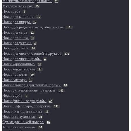
Магнитные планки для ножей
11
Муссаты/точилки
45
Ножи деба
6
Ножи для карвинга
15
Ножи для пиццы
12
Ножи для разделки мяса, обвалочные
151
Ножи для сыра
22
Ножи для теста
11
Ножи для устриц
4
Ножи для хлеба
38
Ножи для чистки овощей и фруктов
116
Ножи для чистки рыбы
4
Ножи карбовочные
31
Ножи кондитерские
31
Ножи нуазетки
29
Ножи сантоку
19
Ножи слайсеры для тонкой нарезки
88
Ножи универсальные поварские
102
Ножи усуба
6
Ножи филейные для рыбы
42
Ножи шеф повара, поварские
241
Ножи янаги для сашими
19
Ножницы кухонные
24
Сумки для ножей повара
16
Топорики кухонные
37