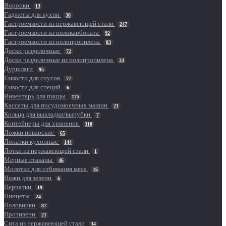
Воронки
13
Гаджеты для кухни
38
Гастроемкости из нержавеющей стали
247
Гастроемкости из поликарбоната
92
Гастроемкости из полипропилена
83
Доски разделочные
72
Доски разделочные из полипропилена
33
Дуршлаги
95
Емкости для соусов
77
Емкости для специй
6
Инвентарь для пиццы
175
Кассеты для посудомоечных машин
21
Кольца для выкладки/вырубки
7
Контейнеры для хранения
310
Ложки поварские
65
Лопатки кухонные
144
Лотки из нержавеющей стали
1
Мерные стаканы
46
Молотки для отбивания мяса
16
Ножи для зелени
6
Перчатки
19
Пинцеты
24
Половники
87
Противени
21
Сита из нержавеющей стали
34