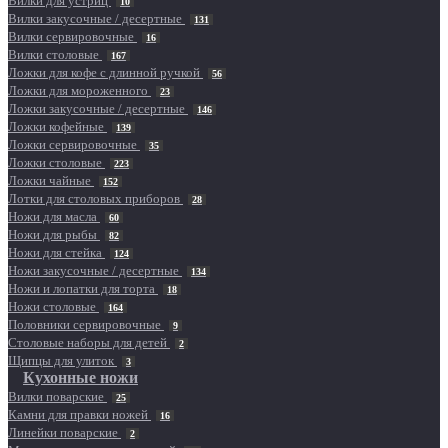
Вилки для устриц
10
Вилки закусочные / десертные
131
Вилки сервировочные
16
Вилки столовые
167
Ложки для кофе с длинной ручкой
56
Ложки для мороженного
23
Ложки закусочные / десертные
146
Ложки кофейные
139
Ложки сервировочные
35
Ложки столовые
223
Ложки чайные
152
Лотки для столовых приборов
28
Ножи для масла
60
Ножи для рыбы
82
Ножи для стейка
124
Ножи закусочные / десертные
134
Ножи и лопатки для торта
18
Ножи столовые
164
Половники сервировочные
9
Столовые наборы для детей
2
Щипцы для улиток
3
Кухонные ножи
Вилки поварские
25
Камни для правки ножей
16
Линейки поварские
2