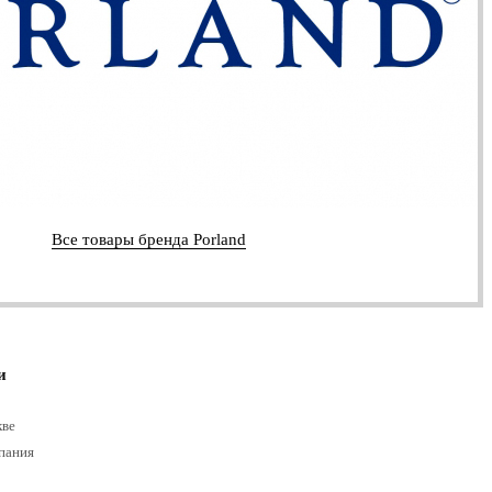
Все товары бренда Porland
и
кве
пания