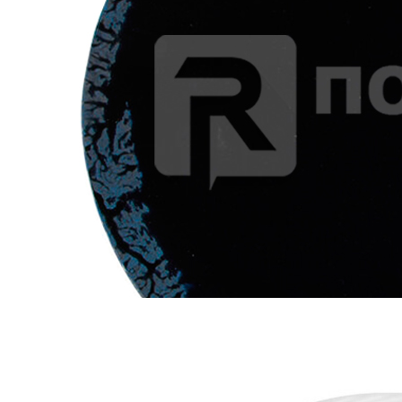
Тарелка глубокая для пасты d26см h5,8см 500мл, «Ethos
Orion» Porland (кр6) фарфор
1 945 руб.
Страна
Турция
Производитель
Porland
Серия
Ethos Orion
Наличие
Ожидается
В корзине
Купить
шт