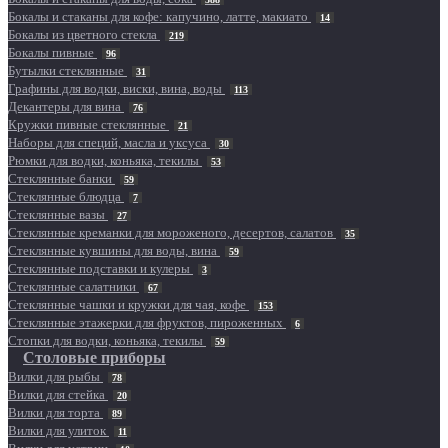
Бокалы и стаканы для кофе: капучино, латте, макиато
14
Бокалы из цветного стекла
219
Бокалы пивные
96
Бутылки стеклянные
31
Графины для водки, виски, вина, воды
113
Декантеры для вина
76
Кружки пивные стеклянные
21
Наборы для специй, масла и уксуса
30
Рюмки для водки, коньяка, текилы
53
Стеклянные банки
59
Стеклянные блюдца
7
Стеклянные вазы
27
Стеклянные креманки для мороженого, десертов, салатов
35
Стеклянные кувшины для воды, вина
59
Стеклянные подставки и кулеры
3
Стеклянные салатники
67
Стеклянные чашки и кружки для чая, кофе
153
Стеклянные этажерки для фруктов, пироженных
6
Стопки для водки, коньяка, текилы
59
Столовые приборы
Вилки для рыбы
78
Вилки для стейка
20
Вилки для торта
89
Вилки для улиток
11