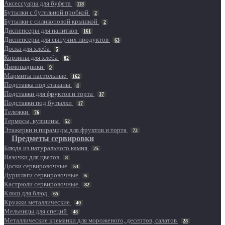
Аксессуары для буфета
118
Бутылки с бугельной пробкой
2
Бутылки с силиконовой крышкой
2
Диспенсеры для напитков
161
Диспенсеры для сыпучих продуктов
63
Доска для хлеба
5
Корзины для хлеба
82
Лимонадники
9
Мармиты настольные
162
Подставка под стаканы
4
Подставки для фруктов и торта
37
Подставки под бутылки
17
Тележки
76
Термосы, кувшины
52
Этажерки и пирамиды для фруктов и торта
72
Предметы сервировки
Блюда из натурального камня
25
Вазочки для цветов
8
Доски сервировочные
53
Дуршлаги сервировочные
6
Кастрюли сервировочные
82
Клош для блюд
65
Кружки металлические
40
Мельницы для специй
48
Металлические креманки для мороженого, десертов, салатов
28