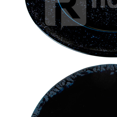
Молочник без ручки 30мл, цв.белой кости «Alumilite Line»
Porland (кр6) фарфор
553 руб.
Страна
Турция
Производитель
Porland
Серия
Alumilite Line
Наличие
Ожидается
В корзине
Купить
шт