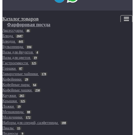
Каталог товаров
Фарфоровая посуда
Аксессуары
46
Блюда
2607
Блюдца
441
Бульонницы
104
Вазы для фруктов
4
Вазы для цветов
19
Гастроемкости
125
Горшки
87
Заварочные чайники
178
Кофейники
29
Кофейные пары
64
Кофейные чашки
250
Кружки
265
Крышки
125
Ложки
19
Менажницы
88
Молочники
172
Наборы для специй, салфетницы
188
Пиалы
15
Подносы
9