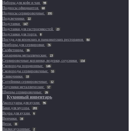
Наборы для кофе и чая
98
Подносы официантов
68
Подносы сервировочные
195
Подсвечники
22
Подставки
147
Подставки для гастроемкостей
23
Подставки для торта
8
Посуда для японских и паназиатских ресторанов
84
Приборы для сервировки
76
Салфетницы
16
Сахарницы металлические
23
Сервировочные корзинки, ведерки, соусники
134
Сковороды порционные
146
Сковороды сервировочные
55
Сливочники
33
Сотейники сервировочные
12
Соусники металлические
57
Щипцы сервировочные
26
Кухонный инвентарь
Аксессуары для кухни
96
Баки для мусора
201
Ведра для кухни
6
Венчики
34
Весы
11
Вилки кухонные
2