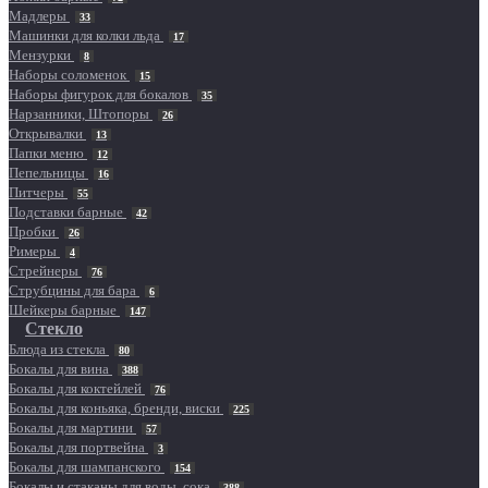
Мадлеры
33
Машинки для колки льда
17
Мензурки
8
Наборы соломенок
15
Наборы фигурок для бокалов
35
Нарзанники, Штопоры
26
Открывалки
13
Папки меню
12
Пепельницы
16
Питчеры
55
Подставки барные
42
Пробки
26
Римеры
4
Стрейнеры
76
Струбцины для бара
6
Шейкеры барные
147
Стекло
Блюда из стекла
80
Бокалы для вина
388
Бокалы для коктейлей
76
Бокалы для коньяка, бренди, виски
225
Бокалы для мартини
57
Бокалы для портвейна
3
Бокалы для шампанского
154
Бокалы и стаканы для воды, сока
388