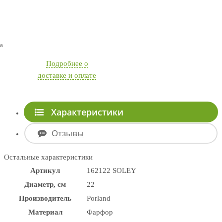
а
Подробнее о
доставке и оплате
Характеристики
Отзывы
Остальные характеристики
Артикул
162122 SOLEY
Диаметр, см
22
Производитель
Porland
Материал
Фарфор