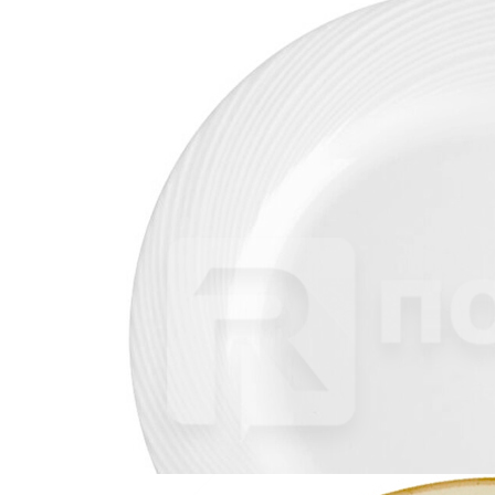
Тарелка полуглубокая d28см h3см «Root Blue» Porland (кр6)
фарфор
1 766 руб.
Страна
Турция
Производитель
Porland
Серия
Root Blue
Наличие
Ожидается
В корзине
Купить