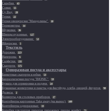
Скребки
43
Совки
55
Су Вид
28
Терки
22
Терки овощерезки "Мандолины"
10
Термометры
14
Шумовки
36
Щипцы кухонные
127
Электрооборудование
53
Яйцерезки
5
Текстиль
Дорожки
223
Напероны
6
Салфетки
211
Скатерти
575
Одноразовая посуда и аксессуары
Банкетные скатерти и юбки
53
Биоразлагаемая посуда "BIONIC"
59
Бумага для сервировки и подачи
24
Бумажные конвертики и пакеты для фастфуда, хлеба, овощей, фруктов
98
Долисы
2
Конверты для столовых приборов
27
Контейнеры картонные Take away (на вынос)
109
Контейнеры одноразовые
33
Коробки для тортов, пирогов, пирожных, пиццы, конфет
71