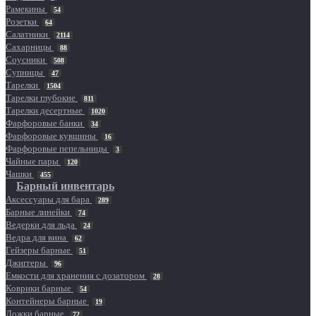
Рамекины
54
Розетки
64
Салатники
2114
Сахарницы
88
Соусники
508
Супницы
47
Тарелки
1504
Тарелки глубокие
811
Тарелки десертные
1020
Фарфоровые банки
34
Фарфоровые кувшины
16
Фарфоровые пепельницы
3
Чайные пары
120
Чашки
455
Барный инвентарь
Аксессуары для бара
289
Барные линейки
74
Ведерки для льда
24
Ведра для вина
62
Гейзеры барные
51
Джиггеры
96
Емкости для хранения с дозатором
28
Коврики барные
54
Контейнеры барные
19
Ложки барные
72