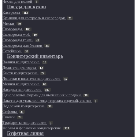
Чехлы для ножей
8
Посуда для кухни
Кастрюли
113
Крышки для кастрюль и сковородок
21
Миски
80
Сковороды
189
Сковороды wok
19
Сковороды гриль
42
Сковороды для блинов
34
Сотейники
39
Кондитерский инвентарь
Валики кондитерские
10
Делители для торта
12
Кисти кондитерские
22
Лопатки и шпатели кондитерские
55
Мешки кондитерские
60
Насадки кондитерские
197
Одноразовые формы для выпекания и подачи
38
Пакеты для упаковки кондитерских изделий, снэков
8
Подложки кондитерские
38
Сифоны
31
Скалки
24
Трафареты кондитерские
5
Формы и формочки кондитерские
524
Буфетная линия