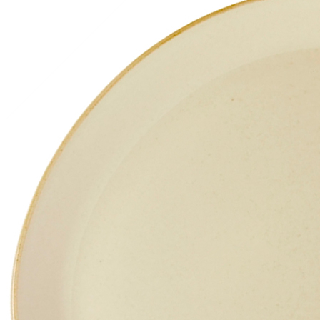
шт
Тарелка мелкая d17см, цв.белый «Alumilite Storm» Porland
(кр12) фарфор
378 руб.
Страна
Турция
Производитель
Porland
Серия
Alumilite Storm