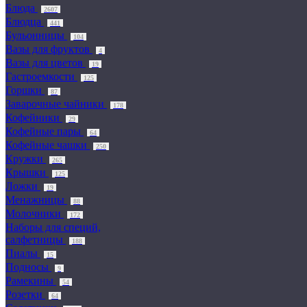
Блюда
2607
Блюдца
441
Бульонницы
104
Вазы для фруктов
4
Вазы для цветов
19
Гастроемкости
125
Горшки
87
Заварочные чайники
178
Кофейники
29
Кофейные пары
64
Кофейные чашки
250
Кружки
265
Крышки
125
Ложки
19
Менажницы
88
Молочники
172
Наборы для специй,
салфетницы
188
Пиалы
15
Подносы
9
Рамекины
54
Розетки
64