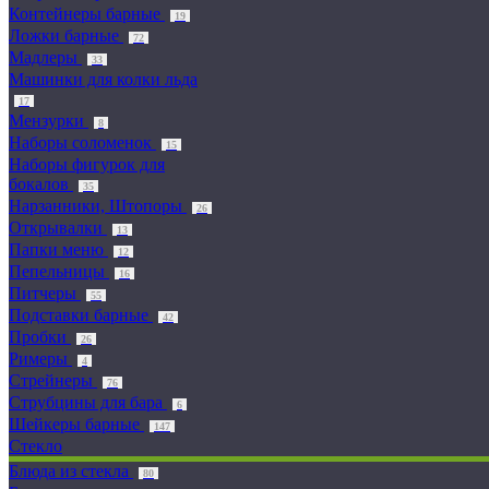
Контейнеры барные
19
Ложки барные
72
Мадлеры
33
Машинки для колки льда
17
Мензурки
8
Наборы соломенок
15
Наборы фигурок для
бокалов
35
Нарзанники, Штопоры
26
Открывалки
13
Папки меню
12
Пепельницы
16
Питчеры
55
Подставки барные
42
Пробки
26
Римеры
4
Стрейнеры
76
Струбцины для бара
6
Шейкеры барные
147
Стекло
Блюда из стекла
80