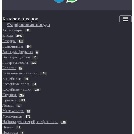
Каталог товаров
Фарфоровая посуда
Аксессуары
46
Блюда
2607
Блюдца
441
Бульонницы
104
Вазы для фруктов
4
Вазы для цветов
19
Гастроемкости
125
Горшки
87
Заварочные чайники
178
Кофейники
29
Кофейные пары
64
Кофейные чашки
250
Кружки
265
Крышки
125
Ложки
19
Менажницы
88
Молочники
172
Наборы для специй, салфетницы
188
Пиалы
15
Подносы
9