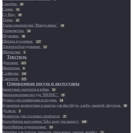
Скребки
43
Совки
55
Су Вид
28
Терки
22
Терки овощерезки "Мандолины"
10
Термометры
14
Шумовки
36
Щипцы кухонные
127
Электрооборудование
53
Яйцерезки
5
Текстиль
Дорожки
223
Напероны
6
Салфетки
211
Скатерти
575
Одноразовая посуда и аксессуары
Банкетные скатерти и юбки
53
Биоразлагаемая посуда "BIONIC"
59
Бумага для сервировки и подачи
24
Бумажные конвертики и пакеты для фастфуда, хлеба, овощей, фруктов
98
Долисы
2
Конверты для столовых приборов
27
Контейнеры картонные Take away (на вынос)
109
Контейнеры одноразовые
33
Коробки для тортов, пирогов, пирожных, пиццы, конфет
71