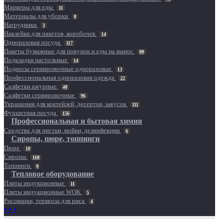
Маркеры для еды
11
Материалы для уборки
8
Нагрудники
3
Наклейки для пакетов, коробочек
14
Одноразовая посуда
117
Пакеты бумажные для покупок и еды на вынос
80
Подкладки настольные
14
Подносы сервировочные одноразовые
13
Профессиональная одноразовая одежда
22
Салфетки ажурные
48
Салфетки сервировочные
96
Украшения для коктейлей, десертов, закусок
111
Фуршетная посуда
156
Профессиональная и бытовая химия
Средства для чистки, мойки, дезинфекции
6
Сиропы, пюре, топпинги
Пюре
10
Сиропы
168
Топпинги
8
Тепловое оборудование
Плиты индукционные
11
Плиты индукционные WOK
5
Рисоварки, термосы для риса
4
• • •