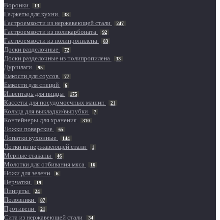
Воронки
13
Гаджеты для кухни
38
Гастроемкости из нержавеющей стали
247
Гастроемкости из поликарбоната
92
Гастроемкости из полипропилена
83
Доски разделочные
72
Доски разделочные из полипропилена
33
Дуршлаги
95
Емкости для соусов
77
Емкости для специй
6
Инвентарь для пиццы
175
Кассеты для посудомоечных машин
21
Кольца для выкладки/вырубки
7
Контейнеры для хранения
310
Ложки поварские
65
Лопатки кухонные
144
Лотки из нержавеющей стали
1
Мерные стаканы
46
Молотки для отбивания мяса
16
Ножи для зелени
6
Перчатки
19
Пинцеты
24
Половники
87
Противени
21
Сита из нержавеющей стали
34