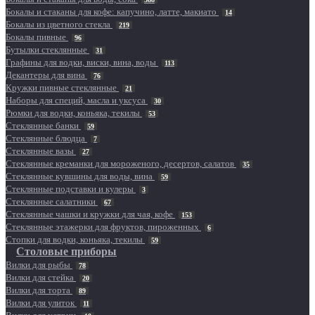
Бокалы и стаканы для кофе: капучино, латте, макиато
14
Бокалы из цветного стекла
219
Бокалы пивные
96
Бутылки стеклянные
31
Графины для водки, виски, вина, воды
113
Декантеры для вина
76
Кружки пивные стеклянные
21
Наборы для специй, масла и уксуса
30
Рюмки для водки, коньяка, текилы
53
Стеклянные банки
59
Стеклянные блюдца
7
Стеклянные вазы
27
Стеклянные креманки для мороженого, десертов, салатов
35
Стеклянные кувшины для воды, вина
59
Стеклянные подставки и кулеры
3
Стеклянные салатники
67
Стеклянные чашки и кружки для чая, кофе
153
Стеклянные этажерки для фруктов, пироженных
6
Стопки для водки, коньяка, текилы
59
Столовые приборы
Вилки для рыбы
78
Вилки для стейка
20
Вилки для торта
89
Вилки для улиток
11