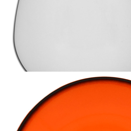
Наличие
Ожидается
В корзине
Купить
шт
_Чашка чайная 270мл d5,3см «ALLSPICE» RAK Porcelain
(кр12) фарфор Bean
2 132 руб.