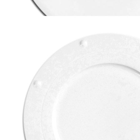
Блюдо круглое для пиццы d27см h2,4см «BANQUET» RAK
Porcelain (кр12) фарфор
560 руб.
Страна
ОАЭ
Производитель
RAK Porcelain
Серия
BANQUET
Наличие
Ожидается
В корзине
Купить