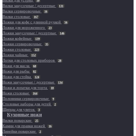
Вилки для устриц
10
Вилки закусочные / десертные
131
Вилки сервировочные
16
Вилки столовые
167
Ложки для кофе с длинной ручкой
56
Ложки для мороженного
23
Ложки закусочные / десертные
146
Ложки кофейные
139
Ложки сервировочные
35
Ложки столовые
223
Ложки чайные
152
Лотки для столовых приборов
28
Ножи для масла
60
Ножи для рыбы
82
Ножи для стейка
124
Ножи закусочные / десертные
134
Ножи и лопатки для торта
18
Ножи столовые
164
Половники сервировочные
9
Столовые наборы для детей
2
Щипцы для улиток
3
Кухонные ножи
Вилки поварские
25
Камни для правки ножей
16
Линейки поварские
2