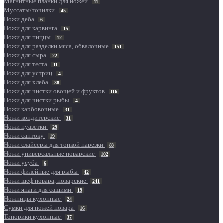
Магнитные планки для ножей
11
Муссаты/точилки
45
Ножи деба
6
Ножи для карвинга
15
Ножи для пиццы
12
Ножи для разделки мяса, обвалочные
151
Ножи для сыра
22
Ножи для теста
11
Ножи для устриц
4
Ножи для хлеба
38
Ножи для чистки овощей и фруктов
116
Ножи для чистки рыбы
4
Ножи карбовочные
31
Ножи кондитерские
31
Ножи нуазетки
29
Ножи сантоку
19
Ножи слайсеры для тонкой нарезки
88
Ножи универсальные поварские
102
Ножи усуба
6
Ножи филейные для рыбы
42
Ножи шеф повара, поварские
241
Ножи янаги для сашими
19
Ножницы кухонные
24
Сумки для ножей повара
16
Топорики кухонные
37