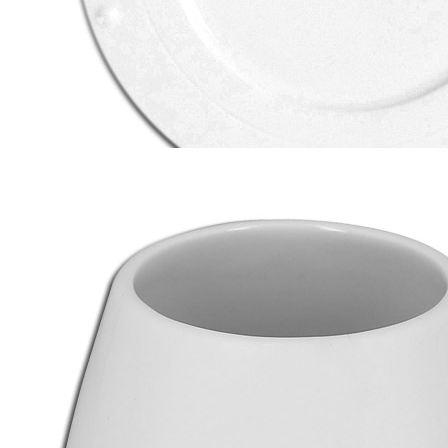
шт
_Тарелка мелкая d28см «WHITE GOLD» RAK Porcelain (кр6)
фарфор Prince
1 489 руб.
Страна
ОАЭ
Производитель
RAK Porcelain
Серия
WHITE GOLD