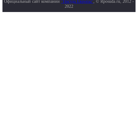
Официальный сайт компании
"Посуда Европы"
, © Rposuda.ru, 2012 -
2022