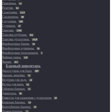
Рамекины
54
Розетки
64
Салатники
2114
Сахарницы
88
Соусники
508
Супницы
47
Тарелки
1504
Тарелки глубокие
811
Тарелки десертные
1020
Фарфоровые банки
34
Фарфоровые кувшины
16
Фарфоровые пепельницы
3
Чайные пары
120
Чашки
455
Барный инвентарь
Аксессуары для бара
289
Барные линейки
74
Ведерки для льда
24
Ведра для вина
62
Гейзеры барные
51
Джиггеры
96
Емкости для хранения с дозатором
28
Коврики барные
54
Контейнеры барные
19
Ложки барные
72