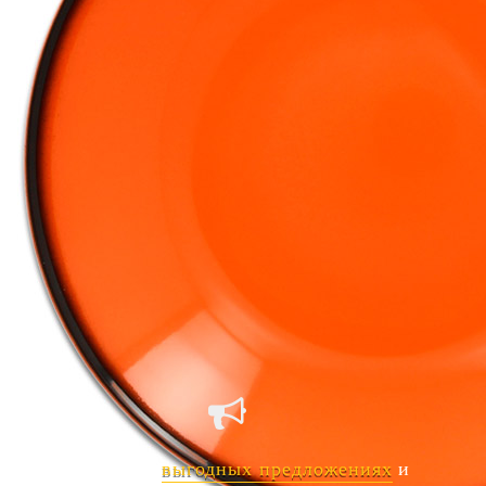
Страна
ОАЭ
Производитель
RAK Porcelain
Серия
ALLSPICE
Наличие
Ожидается
В корзине
Купить
шт
Узнавайте о
выгодных предложениях
и