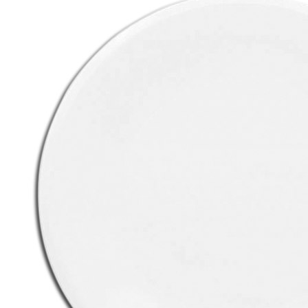
_Блюдо круглое d33см «Moon» RAK Porcelain (кр6) фарфор
1 692 руб.
Страна
ОАЭ
Производитель
RAK Porcelain
Серия
Moon
Наличие
Ожидается
В корзине
Купить
шт