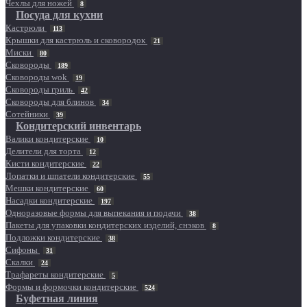
Чехлы для ножей
8
Посуда для кухни
Кастрюли
113
Крышки для кастрюль и сковородок
21
Миски
80
Сковороды
189
Сковороды wok
19
Сковороды гриль
42
Сковороды для блинов
34
Сотейники
39
Кондитерский инвентарь
Валики кондитерские
10
Делители для торта
12
Кисти кондитерские
22
Лопатки и шпатели кондитерские
55
Мешки кондитерские
60
Насадки кондитерские
197
Одноразовые формы для выпекания и подачи
38
Пакеты для упаковки кондитерских изделий, снэков
8
Подложки кондитерские
38
Сифоны
31
Скалки
24
Трафареты кондитерские
5
Формы и формочки кондитерские
524
Буфетная линия