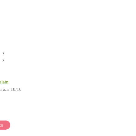
lain
таль 18/10
ся