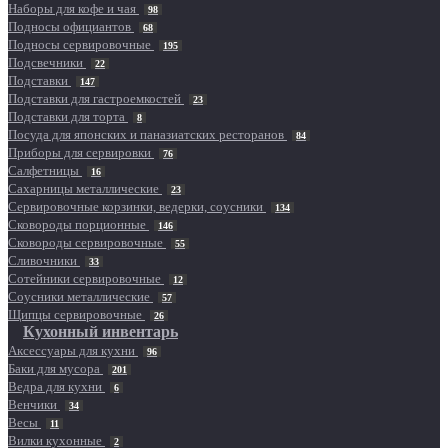
Наборы для кофе и чая
98
Подносы официантов
68
Подносы сервировочные
195
Подсвечники
22
Подставки
147
Подставки для гастроемкостей
23
Подставки для торта
8
Посуда для японских и паназиатских ресторанов
84
Приборы для сервировки
76
Салфетницы
16
Сахарницы металлические
23
Сервировочные корзинки, ведерки, соусники
134
Сковороды порционные
146
Сковороды сервировочные
55
Сливочники
33
Сотейники сервировочные
12
Соусники металлические
57
Щипцы сервировочные
26
Кухонный инвентарь
Аксессуары для кухни
96
Баки для мусора
201
Ведра для кухни
6
Венчики
34
Весы
11
Вилки кухонные
2