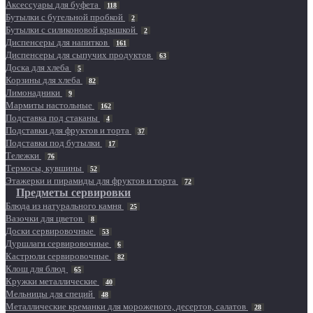
Аксессуары для буфета
118
Бутылки с бугельной пробкой
2
Бутылки с силиконовой крышкой
2
Диспенсеры для напитков
161
Диспенсеры для сыпучих продуктов
63
Доска для хлеба
5
Корзины для хлеба
82
Лимонадники
9
Мармиты настольные
162
Подставка под стаканы
4
Подставки для фруктов и торта
37
Подставки под бутылки
17
Тележки
76
Термосы, кувшины
52
Этажерки и пирамиды для фруктов и торта
72
Предметы сервировки
Блюда из натурального камня
25
Вазочки для цветов
8
Доски сервировочные
53
Дуршлаги сервировочные
6
Кастрюли сервировочные
82
Клош для блюд
65
Кружки металлические
40
Мельницы для специй
48
Металлические креманки для мороженого, десертов, салатов
28