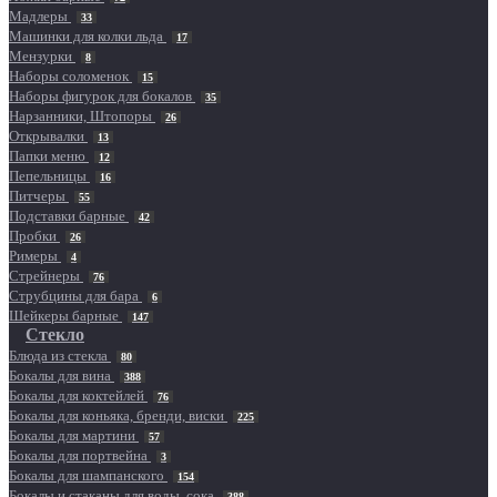
Мадлеры
33
Машинки для колки льда
17
Мензурки
8
Наборы соломенок
15
Наборы фигурок для бокалов
35
Нарзанники, Штопоры
26
Открывалки
13
Папки меню
12
Пепельницы
16
Питчеры
55
Подставки барные
42
Пробки
26
Римеры
4
Стрейнеры
76
Струбцины для бара
6
Шейкеры барные
147
Стекло
Блюда из стекла
80
Бокалы для вина
388
Бокалы для коктейлей
76
Бокалы для коньяка, бренди, виски
225
Бокалы для мартини
57
Бокалы для портвейна
3
Бокалы для шампанского
154
Бокалы и стаканы для воды, сока
388